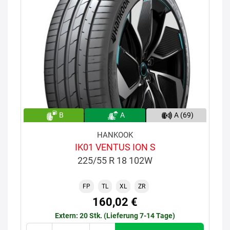
B
A
A (69)
HANKOOK
IK01 VENTUS ION S
225/55 R 18 102W
FP
TL
XL
ZR
160,02 €
Extern: 20 Stk. (Lieferung 7-14 Tage)