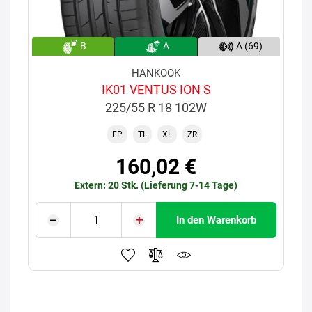
B
A
A (69)
HANKOOK
IK01 VENTUS ION S
225/55 R 18 102W
FP
TL
XL
ZR
160,02 €
Extern: 20 Stk. (Lieferung 7-14 Tage)
In den Warenkorb