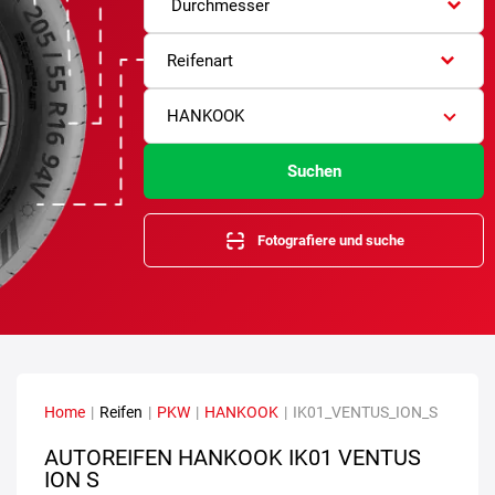
Durchmesser
Reifenart
HANKOOK
Suchen
Fotografiere und suche
Home
|
Reifen
|
PKW
|
HANKOOK
|
IK01_VENTUS_ION_S
AUTOREIFEN HANKOOK IK01 VENTUS
ION S