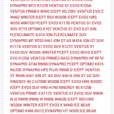
DYNAPRO MT2
K127B VENTUS S1 EVO3
K135A
VENTUS PRIME4
W442 ICEPT RS
Z001 VENTUS EVO Z
W462 WINTER ICEPT RS3
W320B ICEPT EVO2 HRS
W330 WINTER I*CEPT EVO3
K117B VENTUS S1 EVO2
SUV
K715 OPTIMO
K107 VENTUS S1 EVO
IL01 ION
FLEXCLIMATE
IL01A ION FLEXCLIMATE SUV
DYNAPRO MT RT03
IH61 ION ST AS
IK41A ION GT SUV
K117A VENTUS S1 EVO2 SUV
K127C VENTUS S1
EVO3 SUV
W320A WINTER I*CEPT EVO2
W310 ICEPT
EVO
K125A VENTUS PRIME3
RA23 DYNAPRO HP
RF10
DYNAPRO AT-M
RW08 DYNAPRO I*CEPT
OPTIMO K415
RA33D DYNAPRO HP2 PLUS
RW08 D ICEPT
VENTUS
ST RH06
IH61 ION ST AS SUV
IH61A ION ST AS SUV
KINERGY 4S 2 H750B
W330B ICEPT EVO3 HRS
W330C
ICEPT EVO3 SUV HRS
H740 KINERGY 4S
K125B
VENTUS PRIME 3
K117C VENTUS S1 EVO2 SUV
RW08
N IS RW08
RW06 W RW06
W462B ICEPT RS3 HRS
W330A WINTER ICEPT EVO3 X
W440 ICE BEAR
OPTIMO K406
RH12 DYNAPRO HT
W300 ICE BEAR