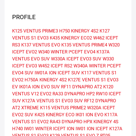
PROFILE
K125 VENTUS PRIME3
H750 KINERGY 4S2
K127
VENTUS S1 EVO3
K435 KINERGY ECO2
W462 ICEPT
RS3
K137 VENTUS EVO
K135 VENTUS PRIME4
W320
ICEPT EVO2
W340 WINTER I*CEPT EVO4
K137A
VENTUS EVO SUV
W330A ICEPT EVO3 SUV
W330
ICEPT EVO3
W452 ICEPT RS2
W340A WINTER I*CEPT
EVO4 SUV
IW01A ION ICEPT SUV
K117 VENTUS S1
EVO2
H750A KINERGY 4S2
K127E VENTUS S1 EVO3
EV
IK01A ION EVO SUV
RF11 DYNAPRO AT2
K120
VENTUS V12 EVO2
RA33 DYNAPRO HP2
RW10 ICEPT
SUV
K127A VENTUS S1 EVO3 SUV
RF12 DYNAPRO
AT2 XTREME
K115 VENTUS PRIME2
W320A ICEPT
EVO2 SUV
K425 KINERGY ECO
IK01 ION EVO
K117A
VENTUS S1 EVO2
RA43 DYNAPRO HPX
KINERGY 4S
H740
IW01 WINTER ICEPT ION
IW01 ION ICEPT
K127A
VENTUS S1 EVO3
K129 VENTUS S1 EVO Z
RT05