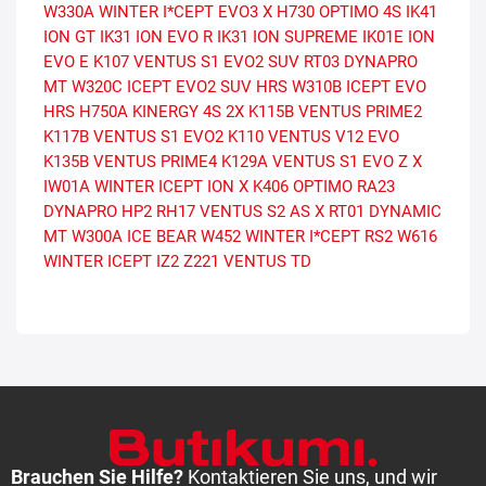
W330A WINTER I*CEPT EVO3 X
H730 OPTIMO 4S
IK41
ION GT
IK31 ION EVO R
IK31 ION SUPREME
IK01E ION
EVO E
K107 VENTUS S1 EVO2 SUV
RT03 DYNAPRO
MT
W320C ICEPT EVO2 SUV HRS
W310B ICEPT EVO
HRS
H750A KINERGY 4S 2X
K115B VENTUS PRIME2
K117B VENTUS S1 EVO2
K110 VENTUS V12 EVO
K135B VENTUS PRIME4
K129A VENTUS S1 EVO Z X
IW01A WINTER ICEPT ION X
K406 OPTIMO
RA23
DYNAPRO HP2
RH17 VENTUS S2 AS X
RT01 DYNAMIC
MT
W300A ICE BEAR
W452 WINTER I*CEPT RS2
W616
WINTER ICEPT IZ2
Z221 VENTUS TD
Brauchen Sie Hilfe?
Kontaktieren Sie uns, und wir