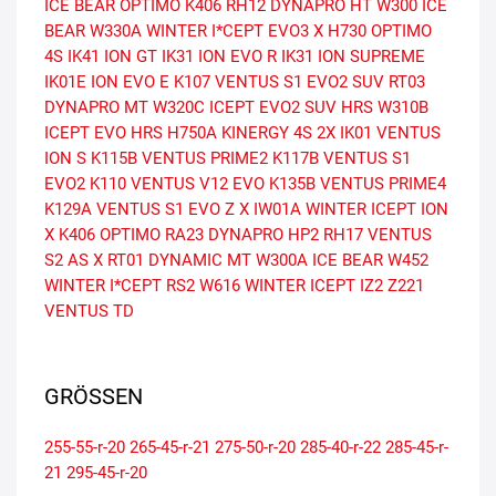
ICE BEAR
OPTIMO K406
RH12 DYNAPRO HT
W300 ICE
BEAR
W330A WINTER I*CEPT EVO3 X
H730 OPTIMO
4S
IK41 ION GT
IK31 ION EVO R
IK31 ION SUPREME
IK01E ION EVO E
K107 VENTUS S1 EVO2 SUV
RT03
DYNAPRO MT
W320C ICEPT EVO2 SUV HRS
W310B
ICEPT EVO HRS
H750A KINERGY 4S 2X
IK01 VENTUS
ION S
K115B VENTUS PRIME2
K117B VENTUS S1
EVO2
K110 VENTUS V12 EVO
K135B VENTUS PRIME4
K129A VENTUS S1 EVO Z X
IW01A WINTER ICEPT ION
X
K406 OPTIMO
RA23 DYNAPRO HP2
RH17 VENTUS
S2 AS X
RT01 DYNAMIC MT
W300A ICE BEAR
W452
WINTER I*CEPT RS2
W616 WINTER ICEPT IZ2
Z221
VENTUS TD
GRÖSSEN
255-55-r-20
265-45-r-21
275-50-r-20
285-40-r-22
285-45-r-
21
295-45-r-20