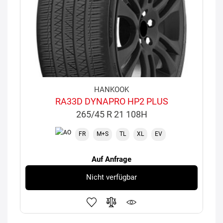
HANKOOK
RA33D DYNAPRO HP2 PLUS
265/45 R 21 108H
FR
M+S
TL
XL
EV
Auf Anfrage
Nicht verfügbar