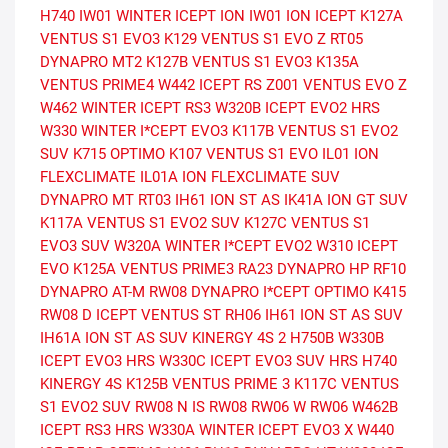
H740
IW01 WINTER ICEPT ION
IW01 ION ICEPT
K127A
VENTUS S1 EVO3
K129 VENTUS S1 EVO Z
RT05
DYNAPRO MT2
K127B VENTUS S1 EVO3
K135A
VENTUS PRIME4
W442 ICEPT RS
Z001 VENTUS EVO Z
W462 WINTER ICEPT RS3
W320B ICEPT EVO2 HRS
W330 WINTER I*CEPT EVO3
K117B VENTUS S1 EVO2
SUV
K715 OPTIMO
K107 VENTUS S1 EVO
IL01 ION
FLEXCLIMATE
IL01A ION FLEXCLIMATE SUV
DYNAPRO MT RT03
IH61 ION ST AS
IK41A ION GT SUV
K117A VENTUS S1 EVO2 SUV
K127C VENTUS S1
EVO3 SUV
W320A WINTER I*CEPT EVO2
W310 ICEPT
EVO
K125A VENTUS PRIME3
RA23 DYNAPRO HP
RF10
DYNAPRO AT-M
RW08 DYNAPRO I*CEPT
OPTIMO K415
RW08 D ICEPT
VENTUS ST RH06
IH61 ION ST AS SUV
IH61A ION ST AS SUV
KINERGY 4S 2 H750B
W330B
ICEPT EVO3 HRS
W330C ICEPT EVO3 SUV HRS
H740
KINERGY 4S
K125B VENTUS PRIME 3
K117C VENTUS
S1 EVO2 SUV
RW08 N IS RW08
RW06 W RW06
W462B
ICEPT RS3 HRS
W330A WINTER ICEPT EVO3 X
W440