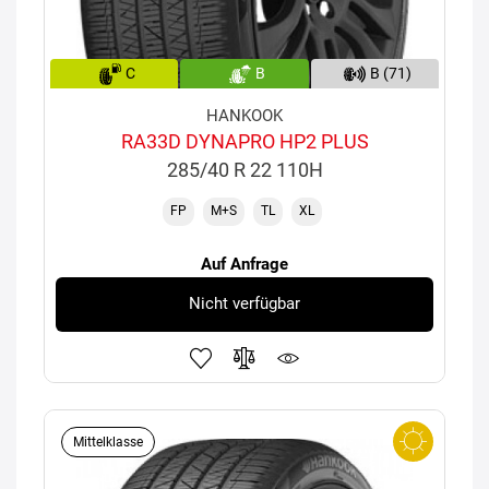
C
B
B (71)
HANKOOK
RA33D DYNAPRO HP2 PLUS
285/40 R 22 110H
FP
M+S
TL
XL
Auf Anfrage
Nicht verfügbar
Mittelklasse