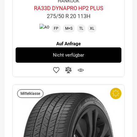
HANKOOK
RA33D DYNAPRO HP2 PLUS
275/50 R 20 113H
FP
M+S
TL
XL
Auf Anfrage
Nicht verfügbar
Mittelklasse