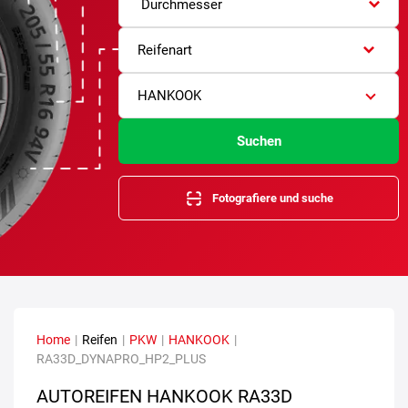
Durchmesser
Reifenart
HANKOOK
Suchen
Fotografiere und suche
Home
|
Reifen
|
PKW
|
HANKOOK
|
RA33D_DYNAPRO_HP2_PLUS
AUTOREIFEN HANKOOK RA33D