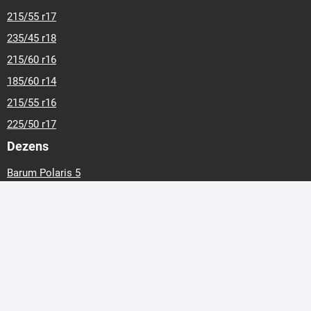
215/55 r17
235/45 r18
215/60 r16
185/60 r14
215/55 r16
225/50 r17
Dezens
Barum Polaris 5
Michelin Crossclimate 2
Barum Polaris 6
Continental Premiumcontact 7
Continental Wintercontact TS 870
Michelin Pilot Sport 4
Pirelli Scorpion