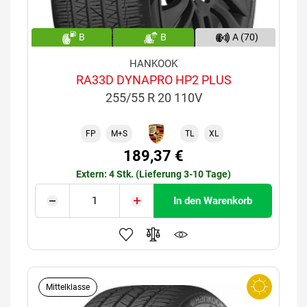
B
B
A (70)
HANKOOK
RA33D DYNAPRO HP2 PLUS
255/55 R 20 110V
FP
M+S
TL
XL
189,37 €
Extern: 4 Stk. (Lieferung 3-10 Tage)
In den Warenkorb
Mittelklasse