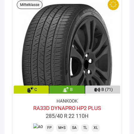
Mittelklasse
C
B
B (71)
HANKOOK
RA33D DYNAPRO HP2 PLUS
285/40 R 22 110H
FP
M+S
SA
TL
XL