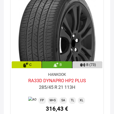
C
B
B (73)
HANKOOK
RA33D DYNAPRO HP2 PLUS
285/45 R 21 113H
FP
M+S
SA
TL
XL
316,43 €