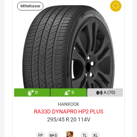
Mittelklasse
B
B
A (70)
HANKOOK
RA33D DYNAPRO HP2 PLUS
295/45 R 20 114V
FP
M+S
TL
XL