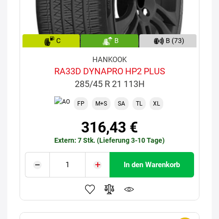
C
B
B (73)
HANKOOK
RA33D DYNAPRO HP2 PLUS
285/45 R 21 113H
FP
M+S
SA
TL
XL
316,43 €
Extern: 7 Stk. (Lieferung 3-10 Tage)
In den Warenkorb