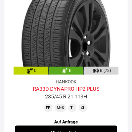
C
B
B (73)
HANKOOK
RA33D DYNAPRO HP2 PLUS
285/45 R 21 113H
FP
M+S
TL
XL
Auf Anfrage