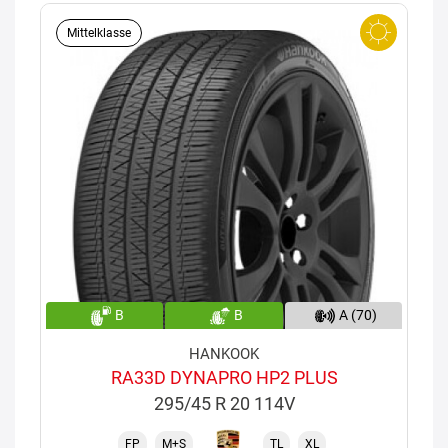
Mittelklasse
B
B
A (70)
HANKOOK
RA33D DYNAPRO HP2 PLUS
295/45 R 20 114V
FP
M+S
TL
XL