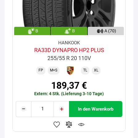
B
B
A (70)
HANKOOK
RA33D DYNAPRO HP2 PLUS
255/55 R 20 110V
FP
M+S
TL
XL
189,37 €
Extern: 4 Stk. (Lieferung 3-10 Tage)
In den Warenkorb