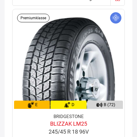
Premiumklasse
E
D
B (72)
BRIDGESTONE
BLIZZAK LM25
245/45 R 18 96V