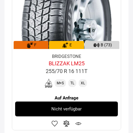
F
E
B (73)
BRIDGESTONE
BLIZZAK LM25
255/70 R 16 111T
M+S
TL
XL
Auf Anfrage
Nicht verfügbar