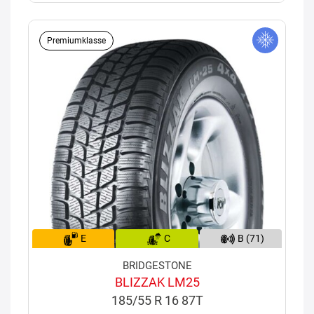
Premiumklasse
E
C
B (71)
BRIDGESTONE
BLIZZAK LM25
185/55 R 16 87T