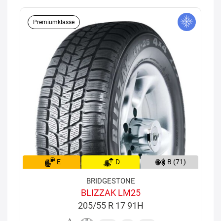
Premiumklasse
E
D
B (71)
BRIDGESTONE
BLIZZAK LM25
205/55 R 17 91H