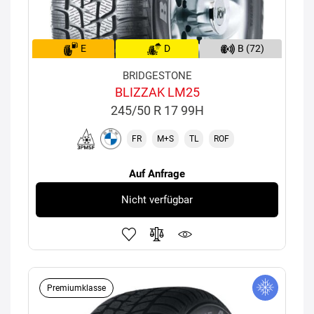
E
D
B (72)
BRIDGESTONE
BLIZZAK LM25
245/50 R 17 99H
FR
M+S
TL
ROF
Auf Anfrage
Nicht verfügbar
Premiumklasse