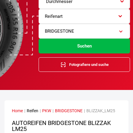
Durchmesser
Reifenart
BRIDGESTONE
Suchen
Fotografiere und suche
Home
|
Reifen
|
PKW
|
BRIDGESTONE
|
BLIZZAK_LM25
AUTOREIFEN BRIDGESTONE BLIZZAK
LM25