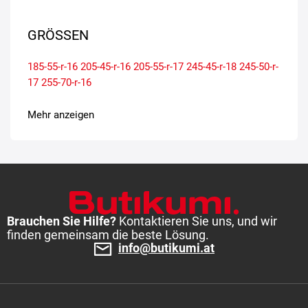
GRÖSSEN
185-55-r-16
205-45-r-16
205-55-r-17
245-45-r-18
245-50-r-
17
255-70-r-16
Mehr anzeigen
Brauchen Sie Hilfe?
Kontaktieren Sie uns, und wir
finden gemeinsam die beste Lösung.
info@butikumi.at