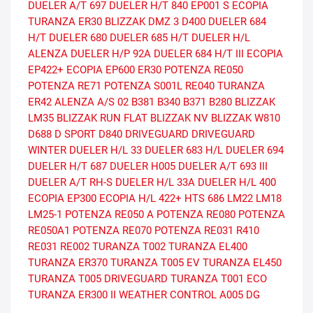
DUELER A/T 697
DUELER H/T 840
EP001 S ECOPIA
TURANZA ER30
BLIZZAK DMZ 3
D400
DUELER 684
H/T
DUELER 680
DUELER 685 H/T
DUELER H/L
ALENZA
DUELER H/P 92A
DUELER 684 H/T III
ECOPIA
EP422+
ECOPIA EP600
ER30
POTENZA RE050
POTENZA RE71
POTENZA S001L
RE040
TURANZA
ER42
ALENZA A/S 02
B381
B340
B371
B280
BLIZZAK
LM35
BLIZZAK RUN FLAT
BLIZZAK NV
BLIZZAK W810
D688
D SPORT
D840
DRIVEGUARD
DRIVEGUARD
WINTER
DUELER H/L 33
DUELER 683 H/L
DUELER 694
DUELER H/T 687
DUELER H005
DUELER A/T 693 III
DUELER A/T RH-S
DUELER H/L 33A
DUELER H/L 400
ECOPIA EP300
ECOPIA H/L 422+
HTS 686
LM22
LM18
LM25-1
POTENZA RE050 A
POTENZA RE080
POTENZA
RE050A1
POTENZA RE070
POTENZA RE031
R410
RE031
RE002
TURANZA T002
TURANZA EL400
TURANZA ER370
TURANZA T005 EV
TURANZA EL450
TURANZA T005 DRIVEGUARD
TURANZA T001 ECO
TURANZA ER300 II
WEATHER CONTROL A005 DG