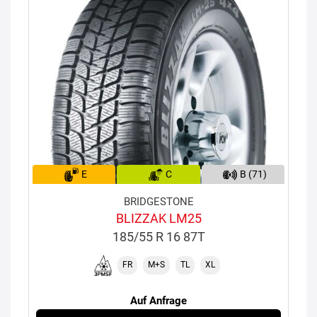
E
C
B (71)
BRIDGESTONE
BLIZZAK LM25
185/55 R 16 87T
FR
M+S
TL
XL
Auf Anfrage