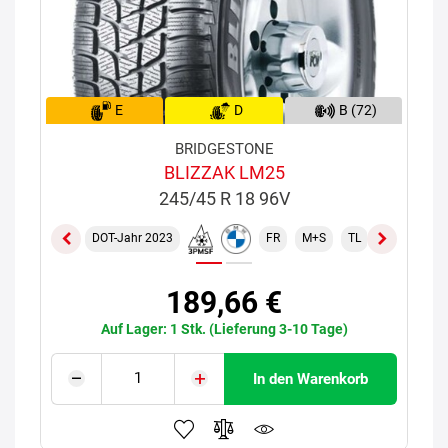
E
D
B (72)
BRIDGESTONE
BLIZZAK LM25
245/45 R 18 96V
DOT-Jahr 2023
FR
M+S
TL
ROF
189,66 €
Auf Lager: 1 Stk. (Lieferung 3-10 Tage)
In den Warenkorb