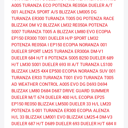
A005
TURANZA ECO
POTENZA RE050A
DUELER A/T
001
ALENZA SPORT A/S
BLIZZAK LM005 DG
TURANZA ER300
TURANZA T005 DG
POTENZA RACE
BLIZZAK DM V2
BLIZZAK LM32
RE050A
POTENZA
S007
TURANZA T005 A
BLIZZAK LM80 EVO
ECOPIA
EP150
ER300
T001
DUELER H/P SPORT
LM32
POTENZA RE050A I
EP150 ECOPIA
NORANZA 001
DUELER SPORT
LM25
TURANZA ER300A
DM-V1
DUELER 684 H/T II
POTENZA S005
B250
DUELER 689
H/T
LM30
S001
DUELER 693 III A/T
TURANZA LS100
BLIZZAK LM25 4X4
EP500 ECOPIA
NORANZA SUV 001
TURANZA ER33
TURANZA T001 EVO
TURANZA T005
AD
WEATHER CONTROL A005 EVO DG
D693
D694
BLIZZAK LM80
D684
D687
DRIVE GUARD SUMMER
DUELER M/T 674
DUELER 400 H/L
ECOPIA EP25
EP150
RE050
BLIZZAK LM500
DUELER 33 H/L
LM20
POTENZA S-001
TURANZA ER300 ECOPIA
ALENZA
H/L 33
BLIZZAK LM001 EVO
BLIZZAK LM25-4
DM-V3
DUELER 687 H/T
D689
DUELER 693
DUELER H/T 684 II