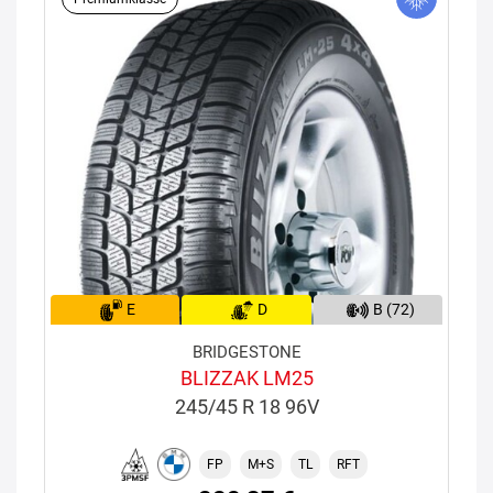
E
D
B (72)
BRIDGESTONE
BLIZZAK LM25
245/45 R 18 96V
FP
M+S
TL
RFT