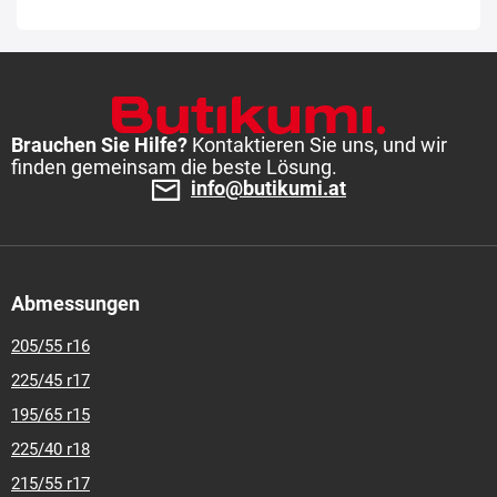
18
235-45-r-19
235-55-r-17
245-30-r-20
245-35-r-18
245-
35-r-19
245-35-r-20
245-40-r-17
245-40-r-18
245-40-r-20
245-45-r-17
245-45-r-18
245-45-r-19
245-50-r-18
255-35-r-
18
255-35-r-19
255-35-r-20
255-40-r-18
255-40-r-19
255-
45-r-17
265-35-r-18
265-40-r-18
275-35-r-20
275-40-r-19
285-30-r-19
285-30-r-20
285-35-r-18
295-35-r-20
305-30-r-
Brauchen Sie Hilfe?
Kontaktieren Sie uns, und wir
finden gemeinsam die beste Lösung.
20
info@butikumi.at
Abmessungen
205/55 r16
225/45 r17
195/65 r15
225/40 r18
215/55 r17