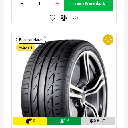
In den Warenkorb
Premiumklasse
Action %
D
A
B (71)