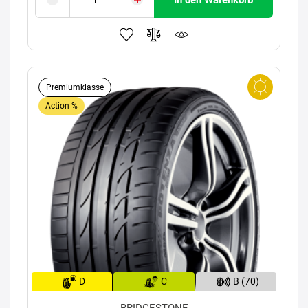
Premiumklasse
Action %
D
C
B (70)