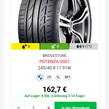
D
B
B (71)
BRIDGESTONE
POTENZA S001
245/40 R 17 91W
FP
TL
RFT
162,7 €
Auf Lager: 8 Stk. (Lieferung 3-10 Tage)
In den Warenkorb