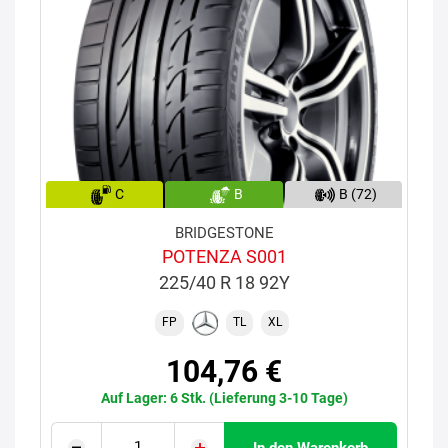
C
B
B (72)
BRIDGESTONE
POTENZA S001
225/40 R 18 92Y
FP
TL
XL
104,76 €
Auf Lager: 6 Stk. (Lieferung 3-10 Tage)
In den Warenkorb