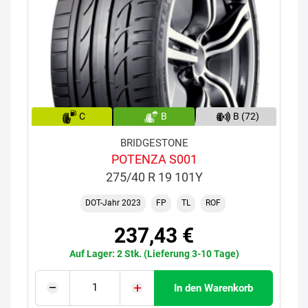
C
B
B (72)
BRIDGESTONE
POTENZA S001
275/40 R 19 101Y
DOT-Jahr 2023
FP
TL
ROF
237,43 €
Auf Lager: 2 Stk. (Lieferung 3-10 Tage)
In den Warenkorb