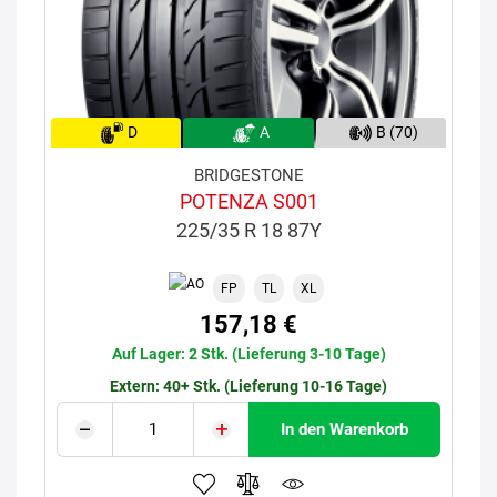
D
A
B (70)
BRIDGESTONE
POTENZA S001
225/35 R 18 87Y
FP
TL
XL
157,18 €
Auf Lager: 2 Stk. (Lieferung 3-10 Tage)
Extern: 40+ Stk. (Lieferung 10-16 Tage)
In den Warenkorb