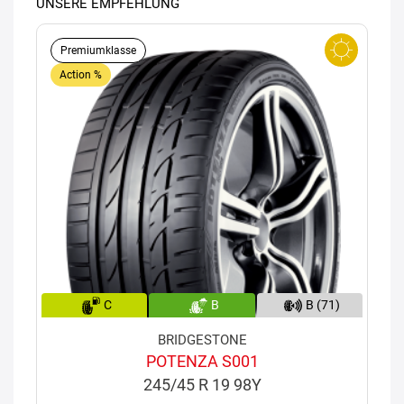
UNSERE EMPFEHLUNG
Premiumklasse
Action %
C
B
B (71)
BRIDGESTONE
POTENZA S001
245/45 R 19 98Y