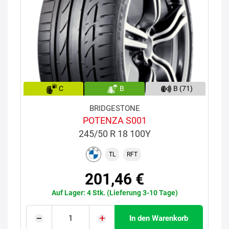
C
B
B (71)
BRIDGESTONE
POTENZA S001
245/50 R 18 100Y
TL
RFT
201,46 €
Auf Lager: 4 Stk. (Lieferung 3-10 Tage)
In den Warenkorb