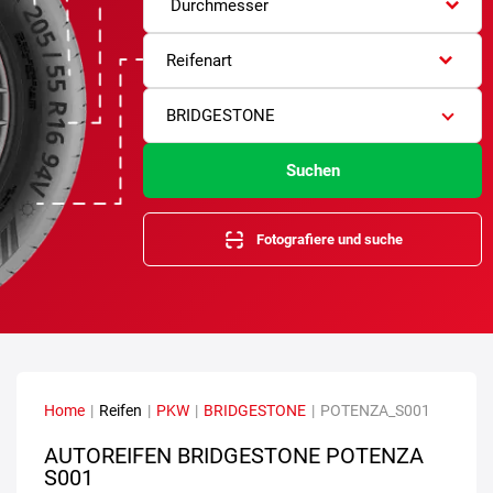
Durchmesser
Reifenart
BRIDGESTONE
Suchen
Fotografiere und suche
Home
|
Reifen
|
PKW
|
BRIDGESTONE
|
POTENZA_S001
AUTOREIFEN BRIDGESTONE POTENZA
S001