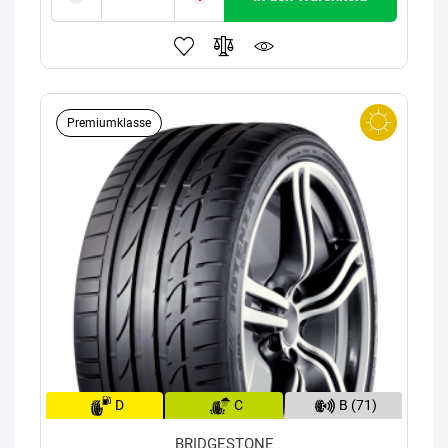
Premiumklasse
D
C
B (71)
BRIDGESTONE