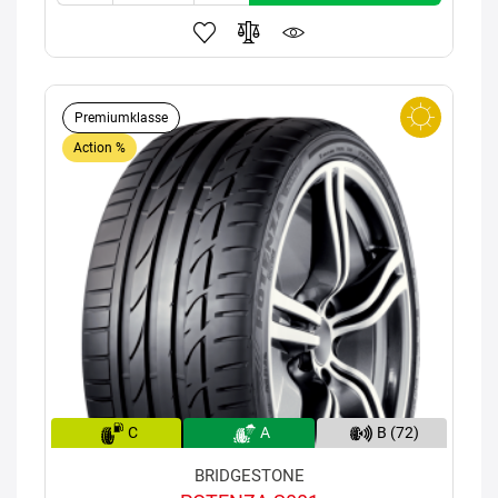
Premiumklasse
Action %
C
A
B (72)
BRIDGESTONE