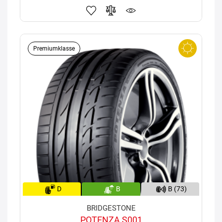
Premiumklasse
D
B
B (73)
BRIDGESTONE
POTENZA S001