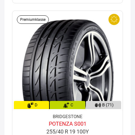
Premiumklasse
D
C
B (71)
BRIDGESTONE
POTENZA S001
255/40 R 19 100Y