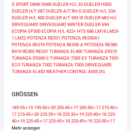
D SPORT
D840
D688
DUELER H/L 33
DUELER H005
DUELER H/T 687
DUELER A/T RH-S
DUELER H/L 33A
DUELER H/L 400
DUELER A/T 693 III
DUELER 683 H/L
DRIVEGUARD
DRIVEGUARD WINTER
DUELER 694
ECOPIA EP300
ECOPIA H/L 422+
HTS 686
LM18
LM25-
1
LM22
POTENZA RE031
POTENZA RE050A1
POTENZA RE070
POTENZA RE050 A
POTENZA RE080
R410
RE002
RE031
TURANZA EL400
TURANZA ER370
TURANZA ER300 II
TURANZA T005 EV
TURANZA T001
ECO
TURANZA T002
TURANZA T005 DRIVEGUARD
TURANZA EL450
WEATHER CONTROL A005 DG
GRÖSSEN
185-55-r-15
195-50-r-20
205-45-r-17
205-50-r-17
215-40-r-
17
215-45-r-20
225-35-r-18
225-35-r-19
225-40-r-18
225-
40-r-19
225-45-r-17
225-45-r-18
225-45-r-19
225-50-r-17
225-50-r-18
225-55-r-17
235-35-r-19
235-40-r-19
235-45-r-
Mehr anzeigen