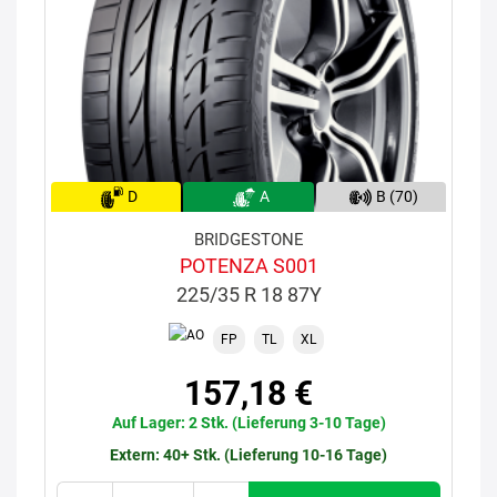
D
A
B (70)
BRIDGESTONE
POTENZA S001
225/35 R 18 87Y
FP
TL
XL
157,18 €
Auf Lager: 2 Stk. (Lieferung 3-10 Tage)
Extern: 40+ Stk. (Lieferung 10-16 Tage)