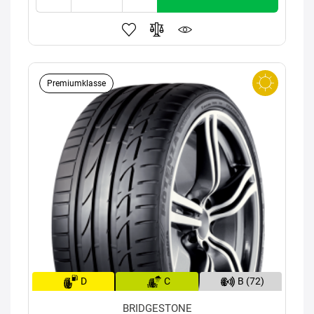
Premiumklasse
D
C
B (72)
BRIDGESTONE