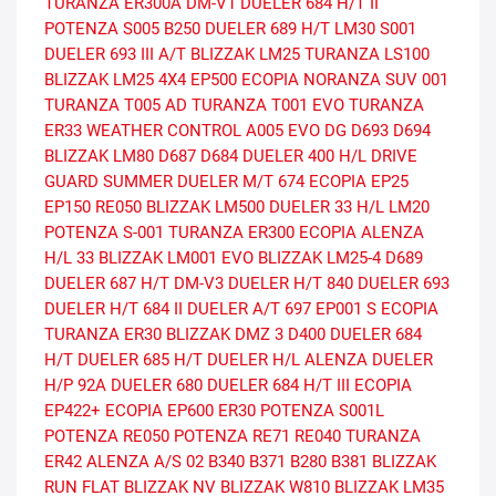
TURANZA ER300A
DM-V1
DUELER 684 H/T II
POTENZA S005
B250
DUELER 689 H/T
LM30
S001
DUELER 693 III A/T
BLIZZAK LM25
TURANZA LS100
BLIZZAK LM25 4X4
EP500 ECOPIA
NORANZA SUV 001
TURANZA T005 AD
TURANZA T001 EVO
TURANZA
ER33
WEATHER CONTROL A005 EVO DG
D693
D694
BLIZZAK LM80
D687
D684
DUELER 400 H/L
DRIVE
GUARD SUMMER
DUELER M/T 674
ECOPIA EP25
EP150
RE050
BLIZZAK LM500
DUELER 33 H/L
LM20
POTENZA S-001
TURANZA ER300 ECOPIA
ALENZA
H/L 33
BLIZZAK LM001 EVO
BLIZZAK LM25-4
D689
DUELER 687 H/T
DM-V3
DUELER H/T 840
DUELER 693
DUELER H/T 684 II
DUELER A/T 697
EP001 S ECOPIA
TURANZA ER30
BLIZZAK DMZ 3
D400
DUELER 684
H/T
DUELER 685 H/T
DUELER H/L ALENZA
DUELER
H/P 92A
DUELER 680
DUELER 684 H/T III
ECOPIA
EP422+
ECOPIA EP600
ER30
POTENZA S001L
POTENZA RE050
POTENZA RE71
RE040
TURANZA
ER42
ALENZA A/S 02
B340
B371
B280
B381
BLIZZAK
RUN FLAT
BLIZZAK NV
BLIZZAK W810
BLIZZAK LM35