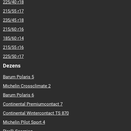
285-40-r-19
285-40-r-21
285-40-r-22
285-45-r-19
285-45-r-
225/40 r18
20
295-30-r-19
295-30-r-20
295-30-r-21
295-35-r-20
295-
215/55 r17
35-r-21
295-35-r-22
295-40-r-20
295-40-r-21
295-45-r-20
235/45 r18
305-30-r-19
305-30-r-20
305-30-r-21
305-35-r-20
315-30-r-
20
315-30-r-23
315-35-r-20
325-30-r-21
325-35-r-22
345-
215/60 r16
30-r-21
355-25-r-22
185/60 r14
215/55 r16
225/50 r17
Dezens
Barum Polaris 5
Michelin Crossclimate 2
Barum Polaris 6
Continental Premiumcontact 7
Continental Wintercontact TS 870
Michelin Pilot Sport 4