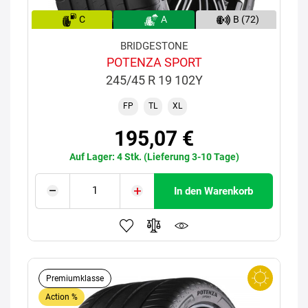
C
A
B (72)
BRIDGESTONE
POTENZA SPORT
245/45 R 19 102Y
FP
TL
XL
195,07 €
Auf Lager: 4 Stk. (Lieferung 3-10 Tage)
In den Warenkorb
Premiumklasse
Action %