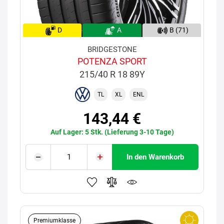
D
A
B (71)
BRIDGESTONE
POTENZA SPORT
215/40 R 18 89Y
TL
XL
ENL
143,44 €
Auf Lager: 5 Stk. (Lieferung 3-10 Tage)
In den Warenkorb
Premiumklasse