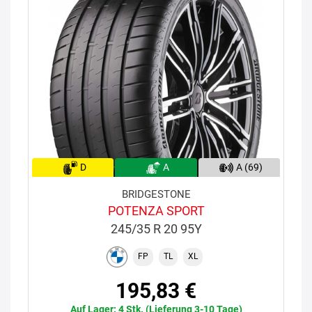
D
A
A (69)
BRIDGESTONE
POTENZA SPORT
245/35 R 20 95Y
FP
TL
XL
195,83 €
Auf Lager: 4 Stk. (Lieferung 3-10 Tage)