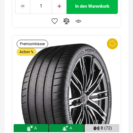
In den Warenkorb
Premiumklasse
Action %
A
A
B (72)