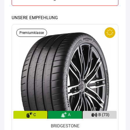
UNSERE EMPFEHLUNG
Premiumklasse
C
A
B (73)
BRIDGESTONE