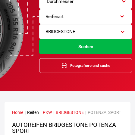
Durchmesser
Reifenart
BRIDGESTONE
Suchen
Fotografiere und suche
Home
|
Reifen
|
PKW
|
BRIDGESTONE
|
POTENZA_SPORT
AUTOREIFEN BRIDGESTONE POTENZA
SPORT