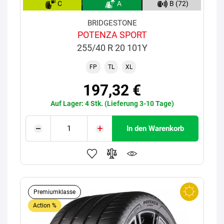
C
A
B (72)
BRIDGESTONE
POTENZA SPORT
255/40 R 20 101Y
FP
TL
XL
197,32 €
Auf Lager: 4 Stk. (Lieferung 3-10 Tage)
In den Warenkorb
Premiumklasse
Action %