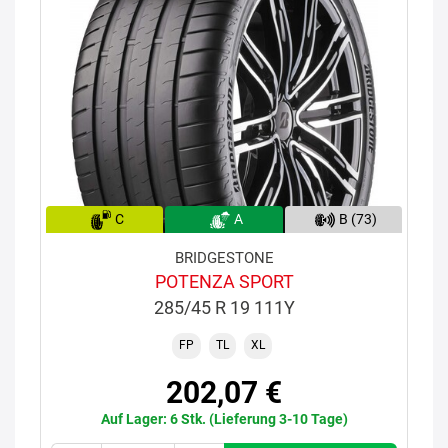
C
A
B (73)
BRIDGESTONE
POTENZA SPORT
285/45 R 19 111Y
FP
TL
XL
202,07 €
Auf Lager: 6 Stk. (Lieferung 3-10 Tage)