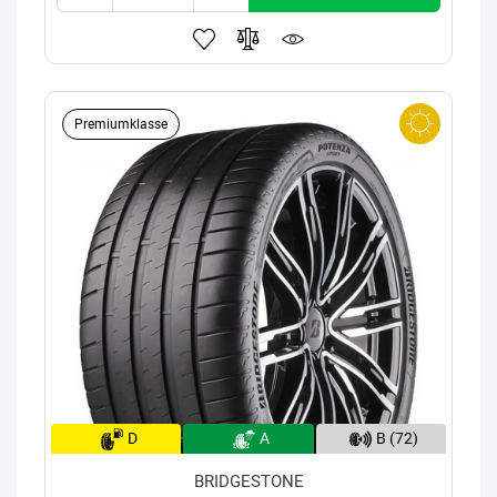
Premiumklasse
D
A
B (72)
BRIDGESTONE