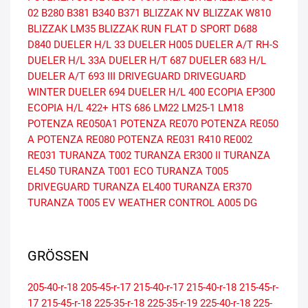
02
B280
B381
B340
B371
BLIZZAK NV
BLIZZAK W810
BLIZZAK LM35
BLIZZAK RUN FLAT
D SPORT
D688
D840
DUELER H/L 33
DUELER H005
DUELER A/T RH-S
DUELER H/L 33A
DUELER H/T 687
DUELER 683 H/L
DUELER A/T 693 III
DRIVEGUARD
DRIVEGUARD
WINTER
DUELER 694
DUELER H/L 400
ECOPIA EP300
ECOPIA H/L 422+
HTS 686
LM22
LM25-1
LM18
POTENZA RE050A1
POTENZA RE070
POTENZA RE050
A
POTENZA RE080
POTENZA RE031
R410
RE002
RE031
TURANZA T002
TURANZA ER300 II
TURANZA
EL450
TURANZA T001 ECO
TURANZA T005
DRIVEGUARD
TURANZA EL400
TURANZA ER370
TURANZA T005 EV
WEATHER CONTROL A005 DG
GRÖSSEN
205-40-r-18
205-45-r-17
215-40-r-17
215-40-r-18
215-45-r-
17
215-45-r-18
225-35-r-18
225-35-r-19
225-40-r-18
225-