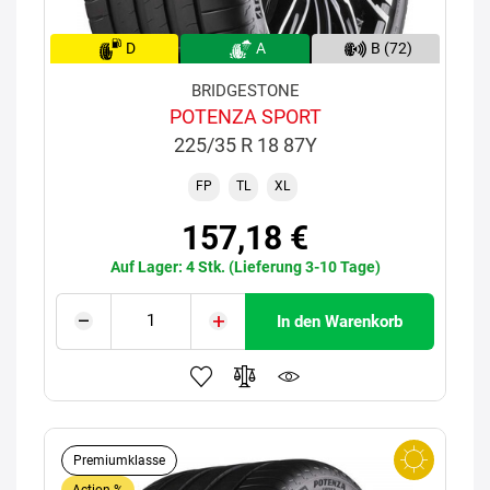
D
A
B (72)
BRIDGESTONE
POTENZA SPORT
225/35 R 18 87Y
FP
TL
XL
157,18 €
Auf Lager: 4 Stk. (Lieferung 3-10 Tage)
In den Warenkorb
Premiumklasse
Action %