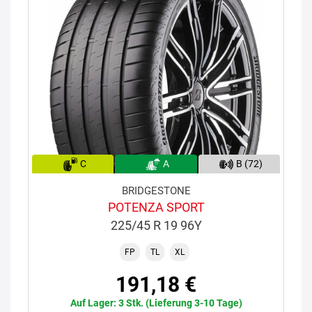
C
A
B (72)
BRIDGESTONE
POTENZA SPORT
225/45 R 19 96Y
FP
TL
XL
191,18 €
Auf Lager: 3 Stk. (Lieferung 3-10 Tage)