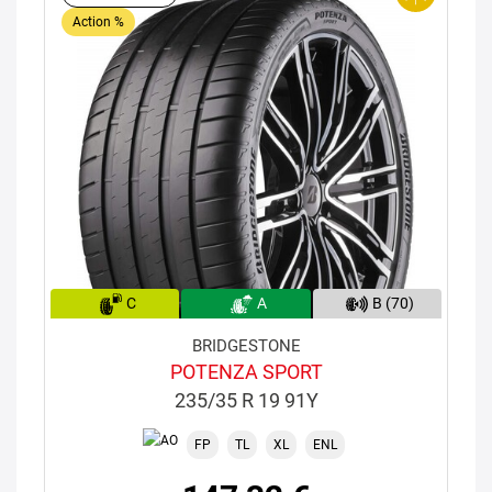
Action %
C
A
B (70)
BRIDGESTONE
POTENZA SPORT
235/35 R 19 91Y
FP
TL
XL
ENL