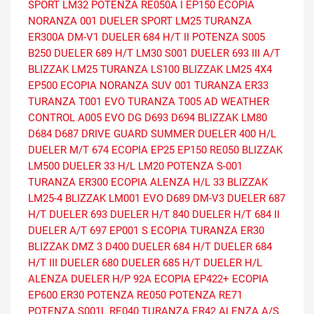
SPORT
LM32
POTENZA RE050A I
EP150 ECOPIA
NORANZA 001
DUELER SPORT
LM25
TURANZA
ER300A
DM-V1
DUELER 684 H/T II
POTENZA S005
B250
DUELER 689 H/T
LM30
S001
DUELER 693 III A/T
BLIZZAK LM25
TURANZA LS100
BLIZZAK LM25 4X4
EP500 ECOPIA
NORANZA SUV 001
TURANZA ER33
TURANZA T001 EVO
TURANZA T005 AD
WEATHER
CONTROL A005 EVO DG
D693
D694
BLIZZAK LM80
D684
D687
DRIVE GUARD SUMMER
DUELER 400 H/L
DUELER M/T 674
ECOPIA EP25
EP150
RE050
BLIZZAK
LM500
DUELER 33 H/L
LM20
POTENZA S-001
TURANZA ER300 ECOPIA
ALENZA H/L 33
BLIZZAK
LM25-4
BLIZZAK LM001 EVO
D689
DM-V3
DUELER 687
H/T
DUELER 693
DUELER H/T 840
DUELER H/T 684 II
DUELER A/T 697
EP001 S ECOPIA
TURANZA ER30
BLIZZAK DMZ 3
D400
DUELER 684 H/T
DUELER 684
H/T III
DUELER 680
DUELER 685 H/T
DUELER H/L
ALENZA
DUELER H/P 92A
ECOPIA EP422+
ECOPIA
EP600
ER30
POTENZA RE050
POTENZA RE71
POTENZA S001L
RE040
TURANZA ER42
ALENZA A/S