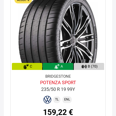
C
A
B (70)
BRIDGESTONE
POTENZA SPORT
235/50 R 19 99Y
TL
ENL
159,22 €