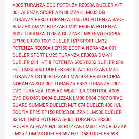
A005
TURANZA ECO
POTENZA RE050A
DUELER A/T
001
ALENZA SPORT A/S
BLIZZAK LM005 DG
TURANZA ER300
TURANZA T005 DG
POTENZA RACE
BLIZZAK DM V2
BLIZZAK LM32
RE050A
POTENZA
S007
TURANZA T005 A
BLIZZAK LM80 EVO
ECOPIA
EP150
ER300
T001
DUELER H/P SPORT
LM32
POTENZA RE050A I
EP150 ECOPIA
NORANZA 001
DUELER SPORT
LM25
TURANZA ER300A
DM-V1
DUELER 684 H/T II
POTENZA S005
B250
DUELER 689
H/T
LM30
S001
DUELER 693 III A/T
BLIZZAK LM25
TURANZA LS100
BLIZZAK LM25 4X4
EP500 ECOPIA
NORANZA SUV 001
TURANZA ER33
TURANZA T001
EVO
TURANZA T005 AD
WEATHER CONTROL A005
EVO DG
D693
D694
BLIZZAK LM80
D684
D687
DRIVE
GUARD SUMMER
DUELER M/T 674
DUELER 400 H/L
ECOPIA EP25
EP150
RE050
BLIZZAK LM500
DUELER
33 H/L
LM20
POTENZA S-001
TURANZA ER300
ECOPIA
ALENZA H/L 33
BLIZZAK LM001 EVO
BLIZZAK
LM25-4
DM-V3
DUELER 687 H/T
D689
DUELER 693