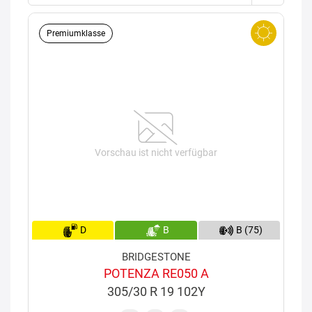
Premiumklasse
Vorschau ist nicht verfügbar
D
B
B (75)
BRIDGESTONE
POTENZA RE050 A
305/30 R 19 102Y