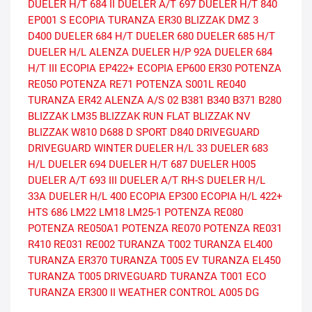
DUELER H/T 684 II
DUELER A/T 697
DUELER H/T 840
EP001 S ECOPIA
TURANZA ER30
BLIZZAK DMZ 3
D400
DUELER 684 H/T
DUELER 680
DUELER 685 H/T
DUELER H/L ALENZA
DUELER H/P 92A
DUELER 684
H/T III
ECOPIA EP422+
ECOPIA EP600
ER30
POTENZA
RE050
POTENZA RE71
POTENZA S001L
RE040
TURANZA ER42
ALENZA A/S 02
B381
B340
B371
B280
BLIZZAK LM35
BLIZZAK RUN FLAT
BLIZZAK NV
BLIZZAK W810
D688
D SPORT
D840
DRIVEGUARD
DRIVEGUARD WINTER
DUELER H/L 33
DUELER 683
H/L
DUELER 694
DUELER H/T 687
DUELER H005
DUELER A/T 693 III
DUELER A/T RH-S
DUELER H/L
33A
DUELER H/L 400
ECOPIA EP300
ECOPIA H/L 422+
HTS 686
LM22
LM18
LM25-1
POTENZA RE080
POTENZA RE050A1
POTENZA RE070
POTENZA RE031
R410
RE031
RE002
TURANZA T002
TURANZA EL400
TURANZA ER370
TURANZA T005 EV
TURANZA EL450
TURANZA T005 DRIVEGUARD
TURANZA T001 ECO
TURANZA ER300 II
WEATHER CONTROL A005 DG