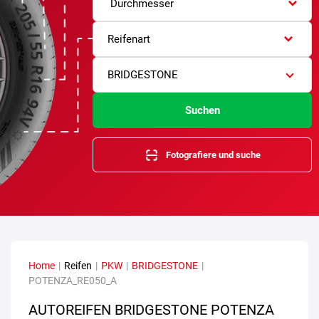
Durchmesser
Reifenart
BRIDGESTONE
Suchen
Fotografiere und suche
Home
|
Reifen
|
PKW
|
BRIDGESTONE
|
POTENZA_RE050_A
AUTOREIFEN BRIDGESTONE POTENZA