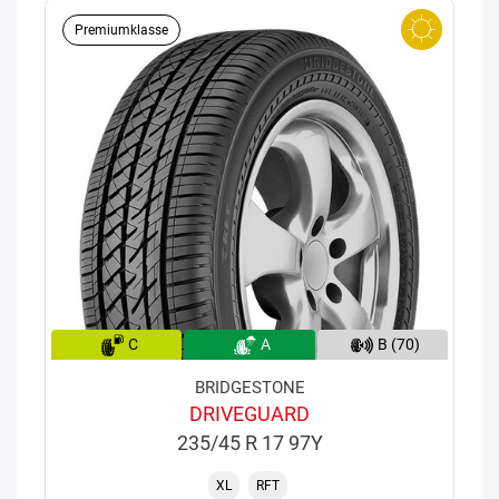
Premiumklasse
C
A
B (70)
BRIDGESTONE
DRIVEGUARD
235/45 R 17 97Y
XL
RFT