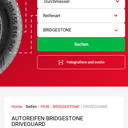
Durchmesser
Reifenart
BRIDGESTONE
Suchen
Fotografiere und suche
Home
|
Reifen
|
PKW
|
BRIDGESTONE
|
DRIVEGUARD
AUTOREIFEN BRIDGESTONE
DRIVEGUARD