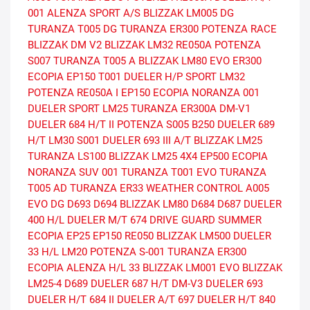
001
ALENZA SPORT A/S
BLIZZAK LM005 DG
TURANZA T005 DG
TURANZA ER300
POTENZA RACE
BLIZZAK DM V2
BLIZZAK LM32
RE050A
POTENZA
S007
TURANZA T005 A
BLIZZAK LM80 EVO
ER300
ECOPIA EP150
T001
DUELER H/P SPORT
LM32
POTENZA RE050A I
EP150 ECOPIA
NORANZA 001
DUELER SPORT
LM25
TURANZA ER300A
DM-V1
DUELER 684 H/T II
POTENZA S005
B250
DUELER 689
H/T
LM30
S001
DUELER 693 III A/T
BLIZZAK LM25
TURANZA LS100
BLIZZAK LM25 4X4
EP500 ECOPIA
NORANZA SUV 001
TURANZA T001 EVO
TURANZA
T005 AD
TURANZA ER33
WEATHER CONTROL A005
EVO DG
D693
D694
BLIZZAK LM80
D684
D687
DUELER
400 H/L
DUELER M/T 674
DRIVE GUARD SUMMER
ECOPIA EP25
EP150
RE050
BLIZZAK LM500
DUELER
33 H/L
LM20
POTENZA S-001
TURANZA ER300
ECOPIA
ALENZA H/L 33
BLIZZAK LM001 EVO
BLIZZAK
LM25-4
D689
DUELER 687 H/T
DM-V3
DUELER 693
DUELER H/T 684 II
DUELER A/T 697
DUELER H/T 840