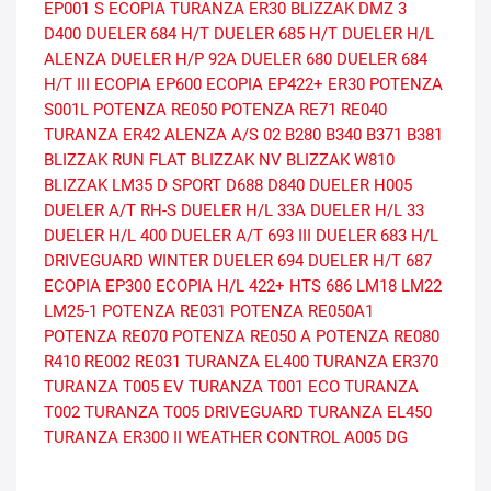
EP001 S ECOPIA
TURANZA ER30
BLIZZAK DMZ 3
D400
DUELER 684 H/T
DUELER 685 H/T
DUELER H/L
ALENZA
DUELER H/P 92A
DUELER 680
DUELER 684
H/T III
ECOPIA EP600
ECOPIA EP422+
ER30
POTENZA
S001L
POTENZA RE050
POTENZA RE71
RE040
TURANZA ER42
ALENZA A/S 02
B280
B340
B371
B381
BLIZZAK RUN FLAT
BLIZZAK NV
BLIZZAK W810
BLIZZAK LM35
D SPORT
D688
D840
DUELER H005
DUELER A/T RH-S
DUELER H/L 33A
DUELER H/L 33
DUELER H/L 400
DUELER A/T 693 III
DUELER 683 H/L
DRIVEGUARD WINTER
DUELER 694
DUELER H/T 687
ECOPIA EP300
ECOPIA H/L 422+
HTS 686
LM18
LM22
LM25-1
POTENZA RE031
POTENZA RE050A1
POTENZA RE070
POTENZA RE050 A
POTENZA RE080
R410
RE002
RE031
TURANZA EL400
TURANZA ER370
TURANZA T005 EV
TURANZA T001 ECO
TURANZA
T002
TURANZA T005 DRIVEGUARD
TURANZA EL450
TURANZA ER300 II
WEATHER CONTROL A005 DG