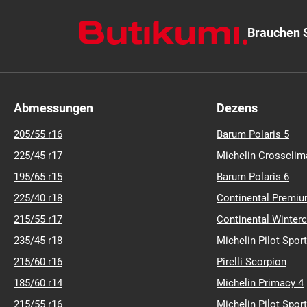
Brauchen S
Abmessungen
Dezens
205/55 r16
Barum Polaris 5
225/45 r17
Michelin Crossclim
195/65 r15
Barum Polaris 6
225/40 r18
Continental Premiu
215/55 r17
Continental Winter
235/45 r18
Michelin Pilot Sport
215/60 r16
Pirelli Scorpion
185/60 r14
Michelin Primacy 4
215/55 r16
Michelin Pilot Sport