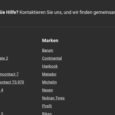
ie Hilfe?
Kontaktieren Sie uns, und wir finden gemeinsa
Marken
Barum
ate 2
Continental
Hankook
mcontact 7
Matador
contact TS 870
Michelin
 4
Nexen
Nokian Tyres
Pirelli
 5
Riken