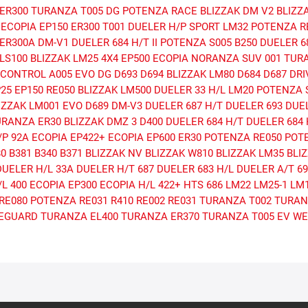
ER300
TURANZA T005 DG
POTENZA RACE
BLIZZAK DM V2
BLIZZ
ECOPIA EP150
ER300
T001
DUELER H/P SPORT
LM32
POTENZA RE
ER300A
DM-V1
DUELER 684 H/T II
POTENZA S005
B250
DUELER 6
LS100
BLIZZAK LM25 4X4
EP500 ECOPIA
NORANZA SUV 001
TUR
CONTROL A005 EVO DG
D693
D694
BLIZZAK LM80
D684
D687
DRI
P25
EP150
RE050
BLIZZAK LM500
DUELER 33 H/L
LM20
POTENZA S
IZZAK LM001 EVO
D689
DM-V3
DUELER 687 H/T
DUELER 693
DUEL
URANZA ER30
BLIZZAK DMZ 3
D400
DUELER 684 H/T
DUELER 684 H
/P 92A
ECOPIA EP422+
ECOPIA EP600
ER30
POTENZA RE050
POT
80
B381
B340
B371
BLIZZAK NV
BLIZZAK W810
BLIZZAK LM35
BLI
DUELER H/L 33A
DUELER H/T 687
DUELER 683 H/L
DUELER A/T 693
L 400
ECOPIA EP300
ECOPIA H/L 422+
HTS 686
LM22
LM25-1
LM
RE080
POTENZA RE031
R410
RE002
RE031
TURANZA T002
TURANZ
VEGUARD
TURANZA EL400
TURANZA ER370
TURANZA T005 EV
WE