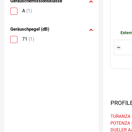
Geräuschemissionsklasse
A
(1)
Geräuschpegel (dB)
Extern
71
(1)
PROFIL
TURANZA 
POTENZA 
DUELER A/