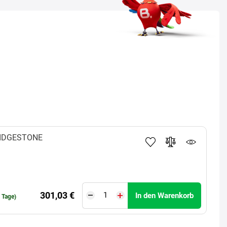
IDGESTONE
301,03 €
In den Warenkorb
0 Tage)