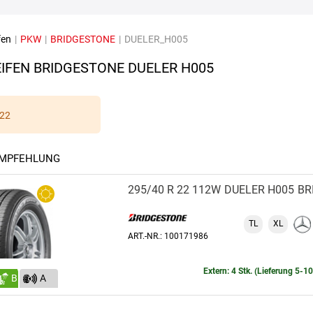
fen
|
PKW
|
BRIDGESTONE
|
DUELER_H005
IFEN BRIDGESTONE DUELER H005
22
EMPFEHLUNG
295/40 R 22 112W
DUELER H005
BR
TL
XL
ART.-NR.: 100171986
Extern: 4 Stk. (Lieferung 5-1
B
A
(71)