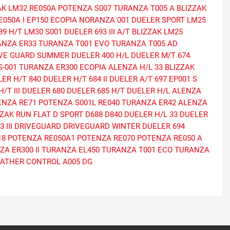
AK LM32
RE050A
POTENZA S007
TURANZA T005 A
BLIZZAK
050A I
EP150 ECOPIA
NORANZA 001
DUELER SPORT
LM25
89 H/T
LM30
S001
DUELER 693 III A/T
BLIZZAK LM25
ANZA ER33
TURANZA T001 EVO
TURANZA T005 AD
VE GUARD SUMMER
DUELER 400 H/L
DUELER M/T 674
-001
TURANZA ER300 ECOPIA
ALENZA H/L 33
BLIZZAK
ER H/T 840
DUELER H/T 684 II
DUELER A/T 697
EP001 S
/T III
DUELER 680
DUELER 685 H/T
DUELER H/L ALENZA
ENZA RE71
POTENZA S001L
RE040
TURANZA ER42
ALENZA
ZZAK RUN FLAT
D SPORT
D688
D840
DUELER H/L 33
DUELER
 III
DRIVEGUARD
DRIVEGUARD WINTER
DUELER 694
18
POTENZA RE050A1
POTENZA RE070
POTENZA RE050 A
A ER300 II
TURANZA EL450
TURANZA T001 ECO
TURANZA
ATHER CONTROL A005 DG