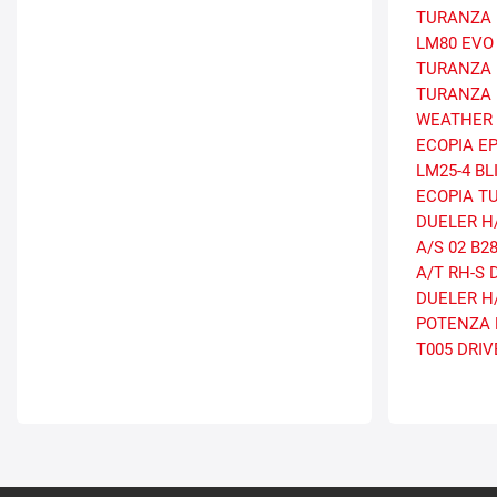
TURANZA 
LM80 EVO
TURANZA 
TURANZA 
WEATHER 
ECOPIA E
LM25-4
BL
ECOPIA
T
DUELER H
A/S 02
B2
A/T RH-S
DUELER H/
POTENZA 
T005 DRI