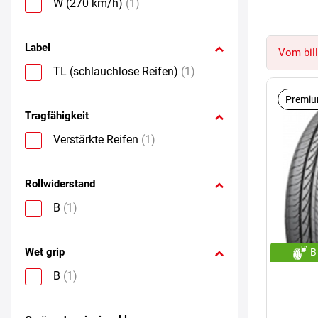
W (270 km/h)
(1)
Label
Vom bill
TL (schlauchlose Reifen)
(1)
Premiu
Tragfähigkeit
Verstärkte Reifen
(1)
Rollwiderstand
B
(1)
Wet grip
B
B
(1)