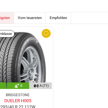
igsten
Vom teuersten
Empfohlen
mklasse
B
A (71)
BRIDGESTONE
DUELER H005
295/40 R 22 112W