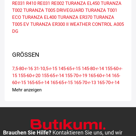
RE031
R410
RE031
RE002
TURANZA EL450
TURANZA
T002
TURANZA T005 DRIVEGUARD
TURANZA T001
ECO
TURANZA EL400
TURANZA ER370
TURANZA
T005 EV
TURANZA ER300 II
WEATHER CONTROL A005
DG
GRÖSSEN
7,5-80-r-16
31-10,5-r-15
145-65-r-15
145-80-r-14
155-60-r-
15
155-60-r-20
155-65-r-14
155-70-r-19
165-60-r-14
165-
60-r-15
165-65-r-14
165-65-r-15
165-70-r-13
165-70-r-14
175-55-r-15
175-55-r-20
175-60-r-15
175-60-r-16
175-60-r-
Mehr anzeigen
18
175-60-r-19
175-65-r-14
175-65-r-15
175-65-r-17
175-
70-r-14
185-50-r-16
185-55-r-15
185-55-r-16
185-60-r-14
185-60-r-15
185-60-r-16
185-65-r-14
185-65-r-15
185-65-r-
20
185-70-r-14
195-45-r-16
195-50-r-15
195-50-r-16
195-
50-r-19
195-50-r-20
195-55-r-15
195-55-r-16
195-55-r-17
195-55-r-18
195-55-r-20
195-60-r-15
195-60-r-16
195-60-r-
Brauchen Sie Hilfe?
Kontaktieren Sie uns, und wir