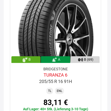
B
A
B (69)
BRIDGESTONE
TURANZA 6
205/55 R 16 91H
TL
ENL
83,11 €
Auf Lager: 40+ Stk. (Lieferung 3-10 Tage)