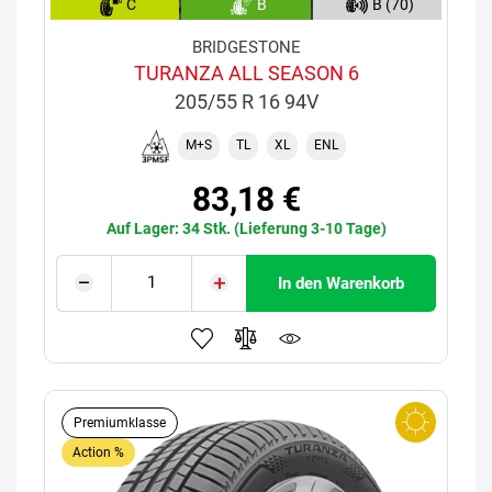
C
B
B (70)
BRIDGESTONE
TURANZA ALL SEASON 6
205/55 R 16 94V
M+S
TL
XL
ENL
83,18 €
Auf Lager: 34 Stk. (Lieferung 3-10 Tage)
In den Warenkorb
Premiumklasse
Action %