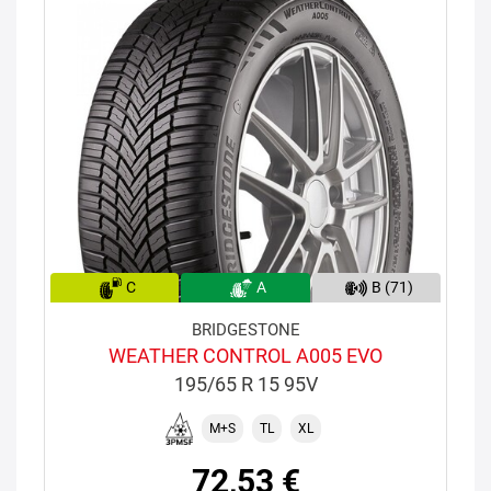
C
A
B (71)
BRIDGESTONE
WEATHER CONTROL A005 EVO
195/65 R 15 95V
M+S
TL
XL
72,53 €