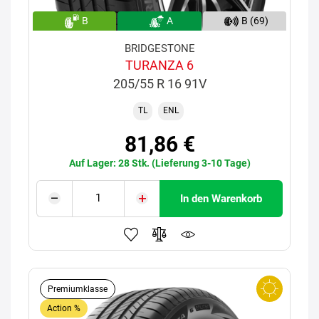
B
A
B (69)
BRIDGESTONE
TURANZA 6
205/55 R 16 91V
TL
ENL
81,86 €
Auf Lager: 28 Stk. (Lieferung 3-10 Tage)
In den Warenkorb
Premiumklasse
Action %