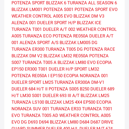
POTENZA SPORT
BLIZZAK 6
TURANZA ALL SEASON 6
BLIZZAK LM001
POTENZA S001
POTENZA SPORT EVO
WEATHER CONTROL A005 EVO
BLIZZAK DM V3
ALENZA 001
DUELER SPORT H/P
BLIZZAK ICE
TURANZA T001
DUELER A/T 002
WEATHER CONTROL
A005
TURANZA ECO
POTENZA RE050A
DUELER A/T
001
ALENZA SPORT A/S
BLIZZAK LM005 DG
TURANZA ER300
TURANZA T005 DG
POTENZA RACE
BLIZZAK DM V2
BLIZZAK LM32
RE050A
POTENZA
S007
TURANZA T005 A
BLIZZAK LM80 EVO
ECOPIA
EP150
ER300
T001
DUELER H/P SPORT
LM32
POTENZA RE050A I
EP150 ECOPIA
NORANZA 001
DUELER SPORT
LM25
TURANZA ER300A
DM-V1
DUELER 684 H/T II
POTENZA S005
B250
DUELER 689
H/T
LM30
S001
DUELER 693 III A/T
BLIZZAK LM25
TURANZA LS100
BLIZZAK LM25 4X4
EP500 ECOPIA
NORANZA SUV 001
TURANZA ER33
TURANZA T001
EVO
TURANZA T005 AD
WEATHER CONTROL A005
EVO DG
D693
D694
BLIZZAK LM80
D684
D687
DRIVE
GUARD SUMMER
DUELER 400 H/L
DUELER M/T 674