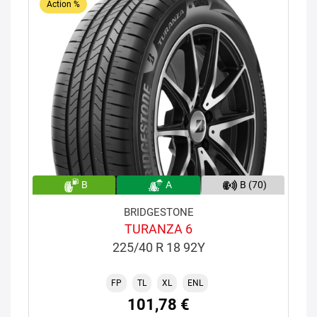
Action %
B
A
B (70)
BRIDGESTONE
TURANZA 6
225/40 R 18 92Y
FP
TL
XL
ENL
101,78 €