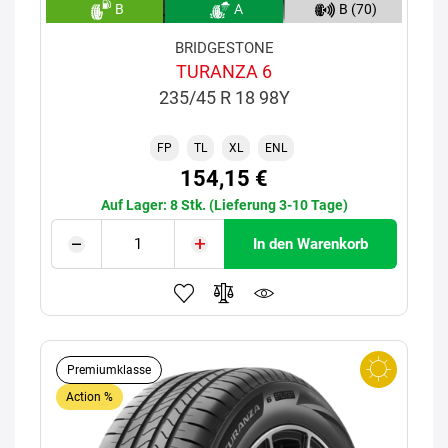
B
A
B (70)
BRIDGESTONE
TURANZA 6
235/45 R 18 98Y
FP
TL
XL
ENL
154,15 €
Auf Lager: 8 Stk. (Lieferung 3-10 Tage)
In den Warenkorb
Premiumklasse
Action %