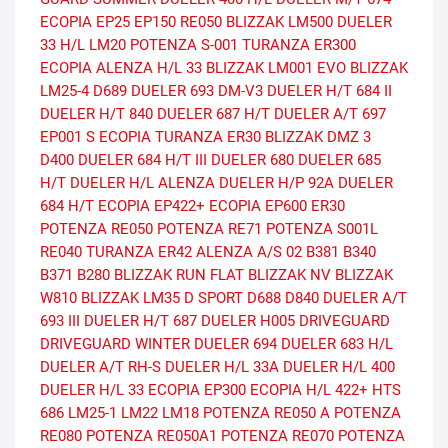
ECOPIA EP25
EP150
RE050
BLIZZAK LM500
DUELER
33 H/L
LM20
POTENZA S-001
TURANZA ER300
ECOPIA
ALENZA H/L 33
BLIZZAK LM001 EVO
BLIZZAK
LM25-4
D689
DUELER 693
DM-V3
DUELER H/T 684 II
DUELER H/T 840
DUELER 687 H/T
DUELER A/T 697
EP001 S ECOPIA
TURANZA ER30
BLIZZAK DMZ 3
D400
DUELER 684 H/T III
DUELER 680
DUELER 685
H/T
DUELER H/L ALENZA
DUELER H/P 92A
DUELER
684 H/T
ECOPIA EP422+
ECOPIA EP600
ER30
POTENZA RE050
POTENZA RE71
POTENZA S001L
RE040
TURANZA ER42
ALENZA A/S 02
B381
B340
B371
B280
BLIZZAK RUN FLAT
BLIZZAK NV
BLIZZAK
W810
BLIZZAK LM35
D SPORT
D688
D840
DUELER A/T
693 III
DUELER H/T 687
DUELER H005
DRIVEGUARD
DRIVEGUARD WINTER
DUELER 694
DUELER 683 H/L
DUELER A/T RH-S
DUELER H/L 33A
DUELER H/L 400
DUELER H/L 33
ECOPIA EP300
ECOPIA H/L 422+
HTS
686
LM25-1
LM22
LM18
POTENZA RE050 A
POTENZA
RE080
POTENZA RE050A1
POTENZA RE070
POTENZA