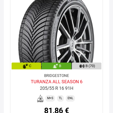
C
B
B (70)
BRIDGESTONE
TURANZA ALL SEASON 6
205/55 R 16 91H
M+S
TL
ENL
81,86 €