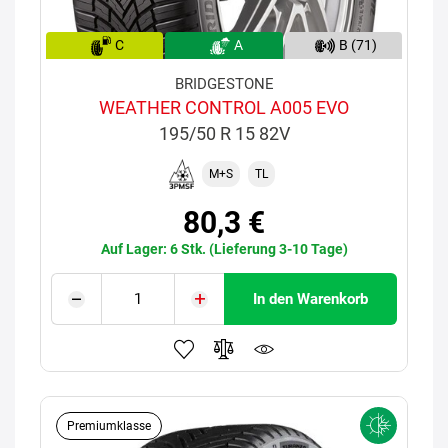
C
A
B (71)
BRIDGESTONE
WEATHER CONTROL A005 EVO
195/50 R 15 82V
M+S
TL
80,3 €
Auf Lager: 6 Stk. (Lieferung 3-10 Tage)
In den Warenkorb
Premiumklasse