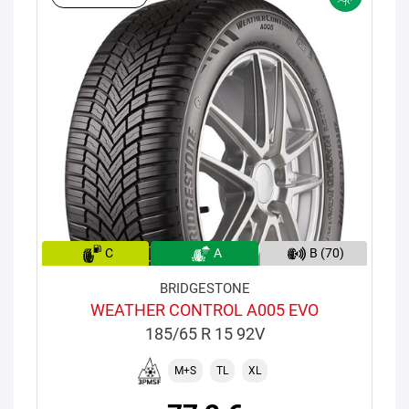
C
A
B (70)
BRIDGESTONE
WEATHER CONTROL A005 EVO
185/65 R 15 92V
M+S
TL
XL