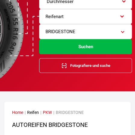
Durchmesser
Reifenart
BRIDGESTONE
Suchen
Fotografiere und suche
Home
|
Reifen
|
PKW
|
BRIDGESTONE
AUTOREIFEN BRIDGESTONE