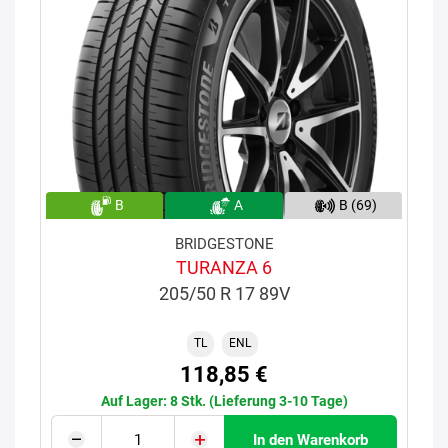
B
A
B (69)
BRIDGESTONE
TURANZA 6
205/50 R 17 89V
TL
ENL
118,85 €
Auf Lager: 8 Stk. (Lieferung 3-10 Tage)
In den Warenkorb