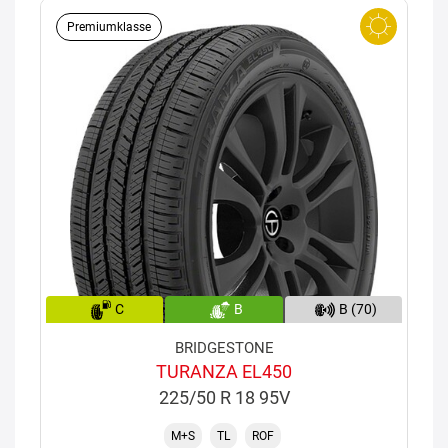
Premiumklasse
C
B
B (70)
BRIDGESTONE
TURANZA EL450
225/50 R 18 95V
M+S
TL
ROF