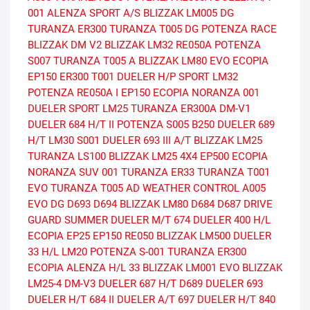
001
ALENZA SPORT A/S
BLIZZAK LM005 DG
TURANZA ER300
TURANZA T005 DG
POTENZA RACE
BLIZZAK DM V2
BLIZZAK LM32
RE050A
POTENZA
S007
TURANZA T005 A
BLIZZAK LM80 EVO
ECOPIA
EP150
ER300
T001
DUELER H/P SPORT
LM32
POTENZA RE050A I
EP150 ECOPIA
NORANZA 001
DUELER SPORT
LM25
TURANZA ER300A
DM-V1
DUELER 684 H/T II
POTENZA S005
B250
DUELER 689
H/T
LM30
S001
DUELER 693 III A/T
BLIZZAK LM25
TURANZA LS100
BLIZZAK LM25 4X4
EP500 ECOPIA
NORANZA SUV 001
TURANZA ER33
TURANZA T001
EVO
TURANZA T005 AD
WEATHER CONTROL A005
EVO DG
D693
D694
BLIZZAK LM80
D684
D687
DRIVE
GUARD SUMMER
DUELER M/T 674
DUELER 400 H/L
ECOPIA EP25
EP150
RE050
BLIZZAK LM500
DUELER
33 H/L
LM20
POTENZA S-001
TURANZA ER300
ECOPIA
ALENZA H/L 33
BLIZZAK LM001 EVO
BLIZZAK
LM25-4
DM-V3
DUELER 687 H/T
D689
DUELER 693
DUELER H/T 684 II
DUELER A/T 697
DUELER H/T 840