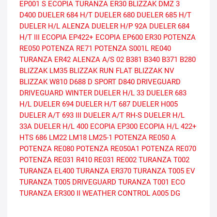
EP001 S ECOPIA
TURANZA ER30
BLIZZAK DMZ 3
D400
DUELER 684 H/T
DUELER 680
DUELER 685 H/T
DUELER H/L ALENZA
DUELER H/P 92A
DUELER 684
H/T III
ECOPIA EP422+
ECOPIA EP600
ER30
POTENZA
RE050
POTENZA RE71
POTENZA S001L
RE040
TURANZA ER42
ALENZA A/S 02
B381
B340
B371
B280
BLIZZAK LM35
BLIZZAK RUN FLAT
BLIZZAK NV
BLIZZAK W810
D688
D SPORT
D840
DRIVEGUARD
DRIVEGUARD WINTER
DUELER H/L 33
DUELER 683
H/L
DUELER 694
DUELER H/T 687
DUELER H005
DUELER A/T 693 III
DUELER A/T RH-S
DUELER H/L
33A
DUELER H/L 400
ECOPIA EP300
ECOPIA H/L 422+
HTS 686
LM22
LM18
LM25-1
POTENZA RE050 A
POTENZA RE080
POTENZA RE050A1
POTENZA RE070
POTENZA RE031
R410
RE031
RE002
TURANZA T002
TURANZA EL400
TURANZA ER370
TURANZA T005 EV
TURANZA T005 DRIVEGUARD
TURANZA T001 ECO
TURANZA ER300 II
WEATHER CONTROL A005 DG