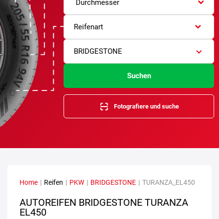
Durchmesser
Reifenart
BRIDGESTONE
Suchen
Fotografiere und suche
Home
|
Reifen
|
PKW
|
BRIDGESTONE
|
TURANZA_EL450
AUTOREIFEN BRIDGESTONE TURANZA
EL450