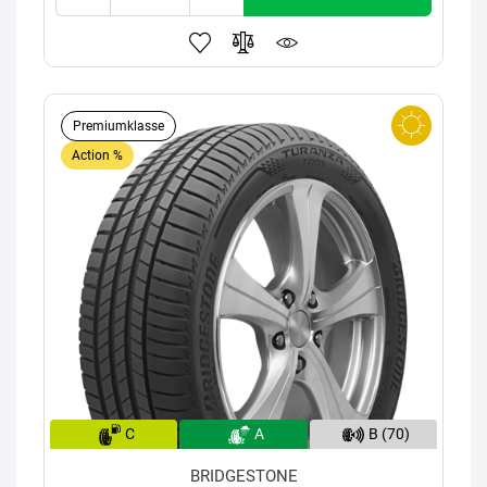
Premiumklasse
Action %
C
A
B (70)
BRIDGESTONE