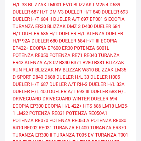
H/L 33
BLIZZAK LM001 EVO
BLIZZAK LM25-4
D689
DUELER 687 H/T
DM-V3
DUELER H/T 840
DUELER 693
DUELER H/T 684 II
DUELER A/T 697
EP001 S ECOPIA
TURANZA ER30
BLIZZAK DMZ 3
D400
DUELER 684
H/T
DUELER 685 H/T
DUELER H/L ALENZA
DUELER
H/P 92A
DUELER 680
DUELER 684 H/T III
ECOPIA
EP422+
ECOPIA EP600
ER30
POTENZA S001L
POTENZA RE050
POTENZA RE71
RE040
TURANZA
ER42
ALENZA A/S 02
B340
B371
B280
B381
BLIZZAK
RUN FLAT
BLIZZAK NV
BLIZZAK W810
BLIZZAK LM35
D SPORT
D840
D688
DUELER H/L 33
DUELER H005
DUELER H/T 687
DUELER A/T RH-S
DUELER H/L 33A
DUELER H/L 400
DUELER A/T 693 III
DUELER 683 H/L
DRIVEGUARD
DRIVEGUARD WINTER
DUELER 694
ECOPIA EP300
ECOPIA H/L 422+
HTS 686
LM18
LM25-
1
LM22
POTENZA RE031
POTENZA RE050A1
POTENZA RE070
POTENZA RE050 A
POTENZA RE080
R410
RE002
RE031
TURANZA EL400
TURANZA ER370
TURANZA ER300 II
TURANZA T005 EV
TURANZA T001