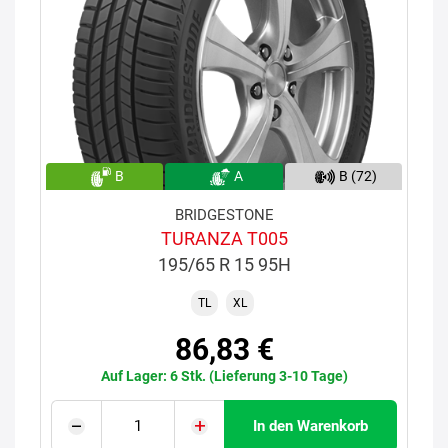
B
A
B (72)
BRIDGESTONE
TURANZA T005
195/65 R 15 95H
TL
XL
86,83 €
Auf Lager: 6 Stk. (Lieferung 3-10 Tage)
In den Warenkorb