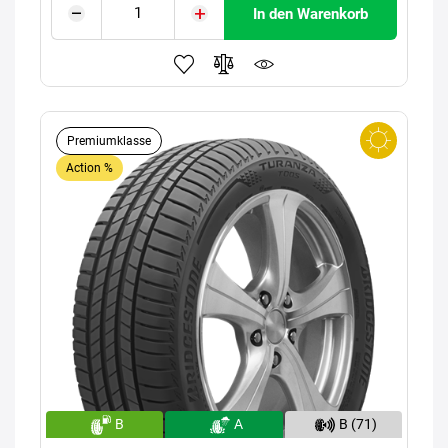
In den Warenkorb
Premiumklasse
Action %
B
A
B (71)