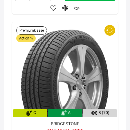
Premiumklasse
Action %
C
A
B (70)
BRIDGESTONE