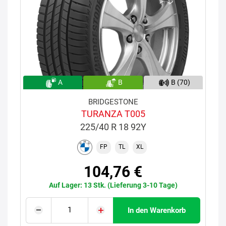
A
B
B (70)
BRIDGESTONE
TURANZA T005
225/40 R 18 92Y
FP
TL
XL
104,76 €
Auf Lager: 13 Stk. (Lieferung 3-10 Tage)
In den Warenkorb