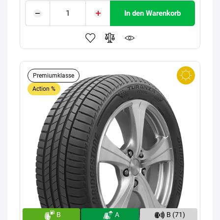
In den Warenkorb
Premiumklasse
Action %
B
A
B (71)