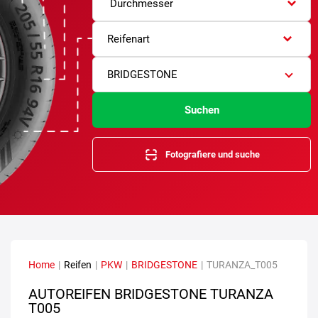
Durchmesser
Reifenart
BRIDGESTONE
Suchen
Fotografiere und suche
Home
|
Reifen
|
PKW
|
BRIDGESTONE
|
TURANZA_T005
AUTOREIFEN BRIDGESTONE TURANZA
T005