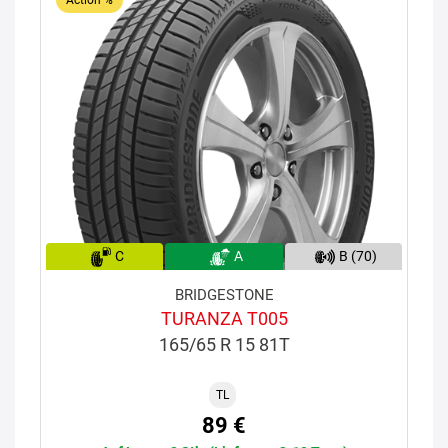
Action %
C
A
B (70)
BRIDGESTONE
TURANZA T005
165/65 R 15 81T
TL
89 €