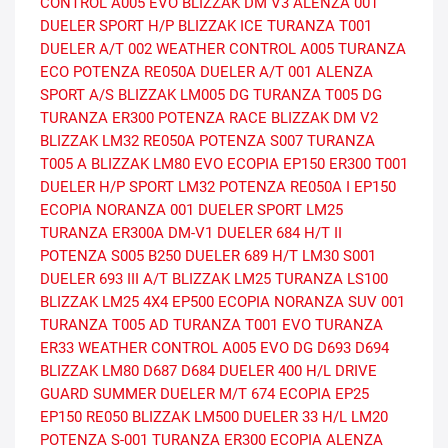
CONTROL A005 EVO
BLIZZAK DM V3
ALENZA 001
DUELER SPORT H/P
BLIZZAK ICE
TURANZA T001
DUELER A/T 002
WEATHER CONTROL A005
TURANZA
ECO
POTENZA RE050A
DUELER A/T 001
ALENZA
SPORT A/S
BLIZZAK LM005 DG
TURANZA T005 DG
TURANZA ER300
POTENZA RACE
BLIZZAK DM V2
BLIZZAK LM32
RE050A
POTENZA S007
TURANZA
T005 A
BLIZZAK LM80 EVO
ECOPIA EP150
ER300
T001
DUELER H/P SPORT
LM32
POTENZA RE050A I
EP150
ECOPIA
NORANZA 001
DUELER SPORT
LM25
TURANZA ER300A
DM-V1
DUELER 684 H/T II
POTENZA S005
B250
DUELER 689 H/T
LM30
S001
DUELER 693 III A/T
BLIZZAK LM25
TURANZA LS100
BLIZZAK LM25 4X4
EP500 ECOPIA
NORANZA SUV 001
TURANZA T005 AD
TURANZA T001 EVO
TURANZA
ER33
WEATHER CONTROL A005 EVO DG
D693
D694
BLIZZAK LM80
D687
D684
DUELER 400 H/L
DRIVE
GUARD SUMMER
DUELER M/T 674
ECOPIA EP25
EP150
RE050
BLIZZAK LM500
DUELER 33 H/L
LM20
POTENZA S-001
TURANZA ER300 ECOPIA
ALENZA