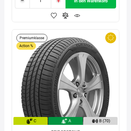
In den Warenkorb
Premiumklasse
Action %
C
A
B (70)