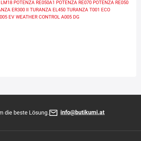
LM18
POTENZA RE050A1
POTENZA RE070
POTENZA RE050
NZA ER300 II
TURANZA EL450
TURANZA T001 ECO
005 EV
WEATHER CONTROL A005 DG
info@butikumi.at
m die beste Lösung.