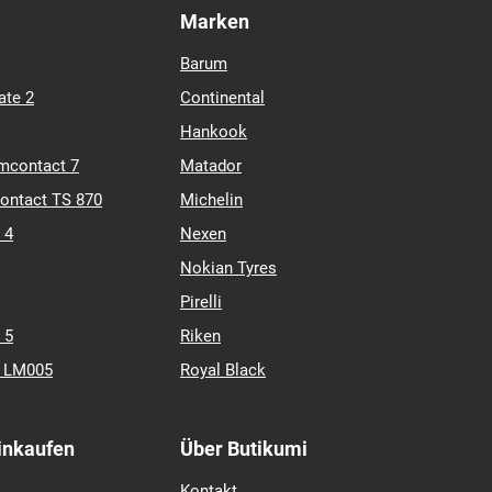
Marken
Barum
ate 2
Continental
Hankook
mcontact 7
Matador
contact TS 870
Michelin
 4
Nexen
Nokian Tyres
Pirelli
 5
Riken
k LM005
Royal Black
Einkaufen
Über Butikumi
Kontakt