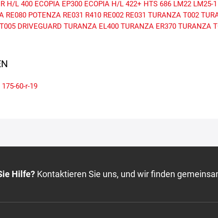
R H/L 400
ECOPIA EP300
ECOPIA H/L 422+
HTS 686
LM22
LM25-1
A RE080
POTENZA RE031
R410
RE002
RE031
TURANZA T002
TURA
T005 DRIVEGUARD
TURANZA EL400
TURANZA ER370
TURANZA T
N
175-60-r-19
ie Hilfe?
Kontaktieren Sie uns, und wir finden gemeinsa