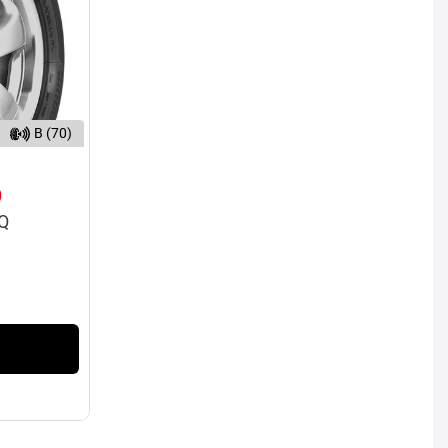
B (70)
0
6Q