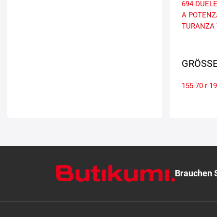
694
DUELE
A
POTENZ
TURANZA 
GRÖSSE
155-70-r-19
Brauchen S