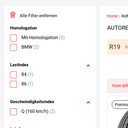
Alle Filter entfernen
Home
|
Rei
AUTORE
Homologation
Mit Homologation
(2)
BMW
(2)
R
Lastindex
84
(1)
86
(1)
Vom bill
Geschwindigkeitsindex
Premiu
Q (160 km/h)
(2)