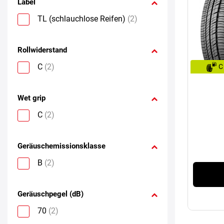
Label
TL (schlauchlose Reifen)
(2)
Rollwiderstand
C
(2)
C
Wet grip
C
(2)
Geräuschemissionsklasse
B
(2)
Geräuschpegel (dB)
70
(2)