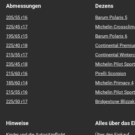
Abmessungen
Dezens
205/55 r16
Barum Polaris 5
225/45 r17
Michelin Crossclim
195/65 r15
Barum Polaris 6
225/40 r18
Continental Premiu
215/55 r17
Continental Winter
235/45 r18
Michelin Pilot Sport
215/60 r16
Pirelli Scorpion
185/60 r14
Michelin Primacy 4
215/55 r16
Michelin Pilot Sport
225/50 r17
Bridgestone Blizza
Hinweise
Alles über das 
Kinder und die Autositzpflicht
Über den Einkauf