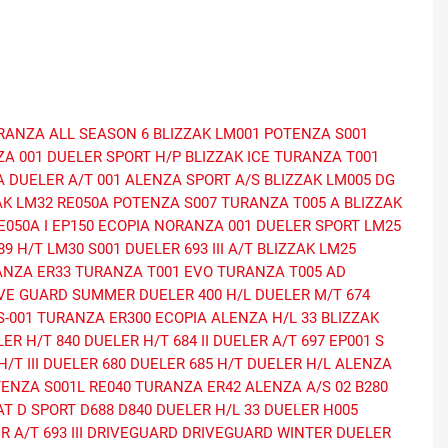
RANZA ALL SEASON 6
BLIZZAK LM001
POTENZA S001
ZA 001
DUELER SPORT H/P
BLIZZAK ICE
TURANZA T001
A
DUELER A/T 001
ALENZA SPORT A/S
BLIZZAK LM005 DG
AK LM32
RE050A
POTENZA S007
TURANZA T005 A
BLIZZAK
050A I
EP150 ECOPIA
NORANZA 001
DUELER SPORT
LM25
89 H/T
LM30
S001
DUELER 693 III A/T
BLIZZAK LM25
ANZA ER33
TURANZA T001 EVO
TURANZA T005 AD
VE GUARD SUMMER
DUELER 400 H/L
DUELER M/T 674
-001
TURANZA ER300 ECOPIA
ALENZA H/L 33
BLIZZAK
ER H/T 840
DUELER H/T 684 II
DUELER A/T 697
EP001 S
/T III
DUELER 680
DUELER 685 H/T
DUELER H/L ALENZA
ENZA S001L
RE040
TURANZA ER42
ALENZA A/S 02
B280
AT
D SPORT
D688
D840
DUELER H/L 33
DUELER H005
 A/T 693 III
DRIVEGUARD
DRIVEGUARD WINTER
DUELER