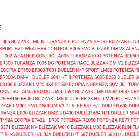
E
T005
BLIZZAK LM005
TURANZA 6
POTENZA SPORT
BLIZZAK 6
TU
SPORT EVO
WEATHER CONTROL A005 EVO
BLIZZAK DM V3
ALEN
T 002
WEATHER CONTROL A005
TURANZA ECO
POTENZA RE050
ER300
TURANZA T005 DG
POTENZA RACE
BLIZZAK DM V2
BLIZZ
ECOPIA EP150
ER300
T001
DUELER H/P SPORT
LM32
POTENZA RE
ER300A
DM-V1
DUELER 684 H/T II
POTENZA S005
B250
DUELER 6
LS100
BLIZZAK LM25 4X4
EP500 ECOPIA
NORANZA SUV 001
TUR
CONTROL A005 EVO DG
D693
D694
BLIZZAK LM80
D684
D687
DRI
P25
EP150
RE050
BLIZZAK LM500
DUELER 33 H/L
LM20
POTENZA S
IZZAK LM001 EVO
D689
DM-V3
DUELER 687 H/T
DUELER 693
DUEL
URANZA ER30
BLIZZAK DMZ 3
D400
DUELER 684 H/T
DUELER 684 H
/P 92A
ECOPIA EP422+
ER30
POTENZA RE050
POTENZA RE71
POT
B371
BLIZZAK NV
BLIZZAK W810
BLIZZAK LM35
BLIZZAK RUN FL
T RH-S
DUELER H/L 33A
DUELER H/T 687
DUELER 683 H/L
DUELER