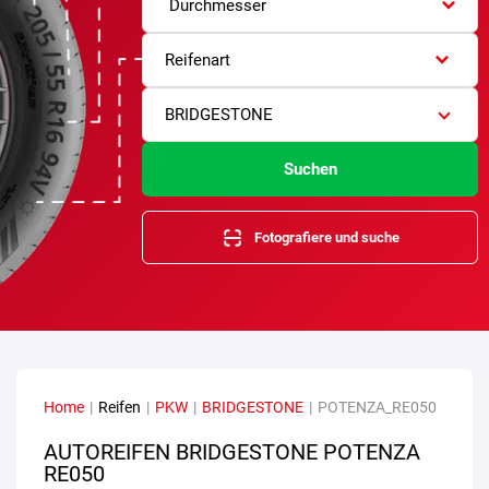
Durchmesser
Reifenart
BRIDGESTONE
Suchen
Fotografiere und suche
Home
|
Reifen
|
PKW
|
BRIDGESTONE
|
POTENZA_RE050
AUTOREIFEN BRIDGESTONE POTENZA
RE050