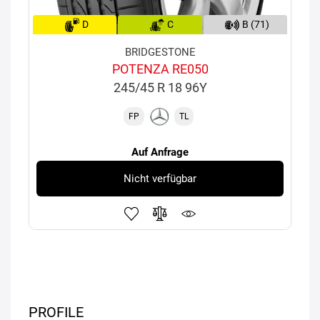
D
C
B (71)
BRIDGESTONE
POTENZA RE050
245/45 R 18 96Y
FP
TL
Auf Anfrage
Nicht verfügbar
PROFILE