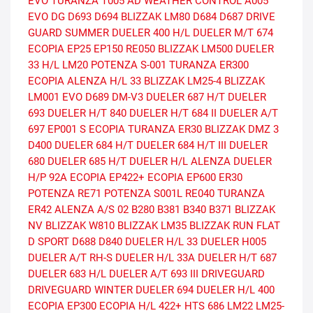
EVO
TURANZA T005 AD
WEATHER CONTROL A005
EVO DG
D693
D694
BLIZZAK LM80
D684
D687
DRIVE
GUARD SUMMER
DUELER 400 H/L
DUELER M/T 674
ECOPIA EP25
EP150
RE050
BLIZZAK LM500
DUELER
33 H/L
LM20
POTENZA S-001
TURANZA ER300
ECOPIA
ALENZA H/L 33
BLIZZAK LM25-4
BLIZZAK
LM001 EVO
D689
DM-V3
DUELER 687 H/T
DUELER
693
DUELER H/T 840
DUELER H/T 684 II
DUELER A/T
697
EP001 S ECOPIA
TURANZA ER30
BLIZZAK DMZ 3
D400
DUELER 684 H/T
DUELER 684 H/T III
DUELER
680
DUELER 685 H/T
DUELER H/L ALENZA
DUELER
H/P 92A
ECOPIA EP422+
ECOPIA EP600
ER30
POTENZA RE71
POTENZA S001L
RE040
TURANZA
ER42
ALENZA A/S 02
B280
B381
B340
B371
BLIZZAK
NV
BLIZZAK W810
BLIZZAK LM35
BLIZZAK RUN FLAT
D SPORT
D688
D840
DUELER H/L 33
DUELER H005
DUELER A/T RH-S
DUELER H/L 33A
DUELER H/T 687
DUELER 683 H/L
DUELER A/T 693 III
DRIVEGUARD
DRIVEGUARD WINTER
DUELER 694
DUELER H/L 400
ECOPIA EP300
ECOPIA H/L 422+
HTS 686
LM22
LM25-