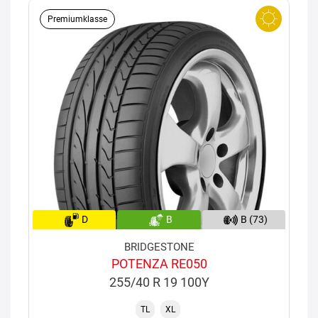
Premiumklasse
D
B
B (73)
BRIDGESTONE
POTENZA RE050
255/40 R 19 100Y
TL
XL