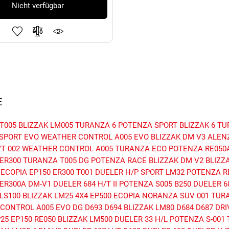
Nicht verfügbar
E
T005
BLIZZAK LM005
TURANZA 6
POTENZA SPORT
BLIZZAK 6
TU
SPORT EVO
WEATHER CONTROL A005 EVO
BLIZZAK DM V3
ALEN
T 002
WEATHER CONTROL A005
TURANZA ECO
POTENZA RE050
ER300
TURANZA T005 DG
POTENZA RACE
BLIZZAK DM V2
BLIZZ
ECOPIA EP150
ER300
T001
DUELER H/P SPORT
LM32
POTENZA RE
ER300A
DM-V1
DUELER 684 H/T II
POTENZA S005
B250
DUELER 6
LS100
BLIZZAK LM25 4X4
EP500 ECOPIA
NORANZA SUV 001
TUR
CONTROL A005 EVO DG
D693
D694
BLIZZAK LM80
D684
D687
DRI
P25
EP150
RE050
BLIZZAK LM500
DUELER 33 H/L
POTENZA S-001