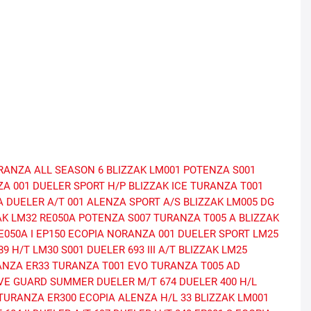
RANZA ALL SEASON 6
BLIZZAK LM001
POTENZA S001
ZA 001
DUELER SPORT H/P
BLIZZAK ICE
TURANZA T001
A
DUELER A/T 001
ALENZA SPORT A/S
BLIZZAK LM005 DG
AK LM32
RE050A
POTENZA S007
TURANZA T005 A
BLIZZAK
050A I
EP150 ECOPIA
NORANZA 001
DUELER SPORT
LM25
89 H/T
LM30
S001
DUELER 693 III A/T
BLIZZAK LM25
ANZA ER33
TURANZA T001 EVO
TURANZA T005 AD
VE GUARD SUMMER
DUELER M/T 674
DUELER 400 H/L
TURANZA ER300 ECOPIA
ALENZA H/L 33
BLIZZAK LM001