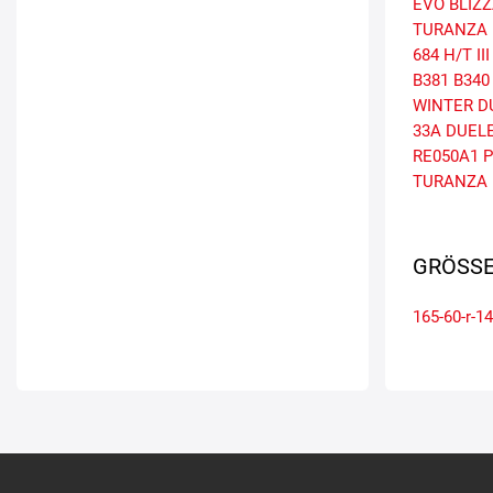
EVO
BLIZZ
TURANZA 
684 H/T III
B381
B340
WINTER
D
33A
DUELE
RE050A1
P
TURANZA 
GRÖSSE
165-60-r-14