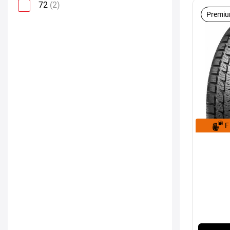
72
(2)
Premiu
F