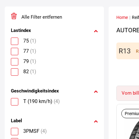
Alle Filter entfernen
Home
|
Rei
AUTORE
Lastindex
75
(1)
77
(1)
R
79
(1)
82
(1)
Geschwindigkeitsindex
Vom bill
T (190 km/h)
(4)
Premiu
Label
3PMSF
(4)