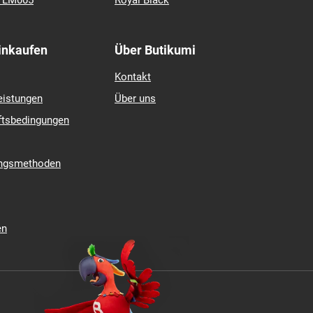
k LM005
Royal Black
Einkaufen
Über Butikumi
Kontakt
eistungen
Über uns
ftsbedingungen
ungsmethoden
en