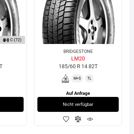
C (72)
BRIDGESTONE
LM20
5T
185/60 R 14 82T
M+S
TL
Auf Anfrage
Nicht verfügbar