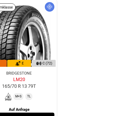
mklasse
E
C (72)
BRIDGESTONE
LM20
165/70 R 13 79T
M+S
TL
Auf Anfrage