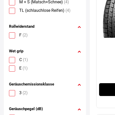
M + S (Matsch+Schnee)
(4)
TL (schlauchlose Reifen)
(4)
Rollwiderstand
F
(2)
Wet grip
C
(1)
E
(1)
Geräuschemissionsklasse
3
(2)
Geräuschpegel (dB)