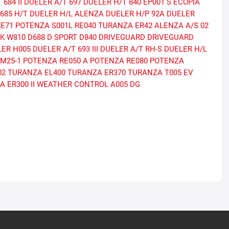
684 II
DUELER A/T 697
DUELER H/T 840
EP001 S ECOPIA
685 H/T
DUELER H/L ALENZA
DUELER H/P 92A
DUELER
E71
POTENZA S001L
RE040
TURANZA ER42
ALENZA A/S 02
AK W810
D688
D SPORT
D840
DRIVEGUARD
DRIVEGUARD
LER H005
DUELER A/T 693 III
DUELER A/T RH-S
DUELER H/L
LM25-1
POTENZA RE050 A
POTENZA RE080
POTENZA
02
TURANZA EL400
TURANZA ER370
TURANZA T005 EV
 ER300 II
WEATHER CONTROL A005 DG