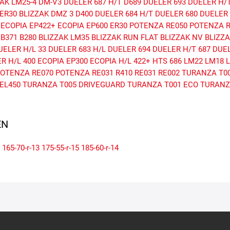
AK LM25-4
DM-V3
DUELER 687 H/T
D689
DUELER 693
DUELER H/T 
ER30
BLIZZAK DMZ 3
D400
DUELER 684 H/T
DUELER 680
DUELER 
ECOPIA EP422+
ECOPIA EP600
ER30
POTENZA RE050
POTENZA R
B371
B280
BLIZZAK LM35
BLIZZAK RUN FLAT
BLIZZAK NV
BLIZZ
UELER H/L 33
DUELER 683 H/L
DUELER 694
DUELER H/T 687
DUE
R H/L 400
ECOPIA EP300
ECOPIA H/L 422+
HTS 686
LM22
LM18
OTENZA RE070
POTENZA RE031
R410
RE031
RE002
TURANZA T0
EL450
TURANZA T005 DRIVEGUARD
TURANZA T001 ECO
TURANZA
N
165-70-r-13
175-55-r-15
185-60-r-14