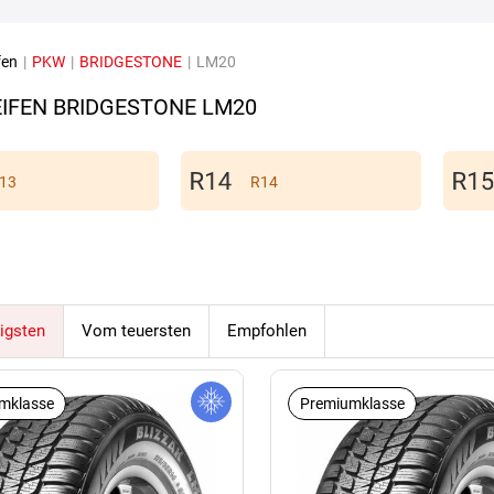
fen
|
PKW
|
BRIDGESTONE
|
LM20
IFEN BRIDGESTONE LM20
13
R14
igsten
Vom teuersten
Empfohlen
mklasse
Premiumklasse