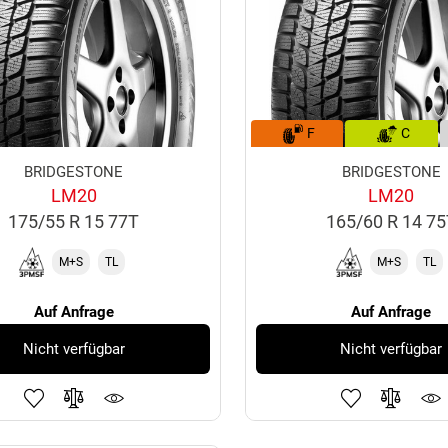
F
C
BRIDGESTONE
BRIDGESTONE
LM20
LM20
175/55 R 15 77T
165/60 R 14 7
M+S
TL
M+S
TL
Auf Anfrage
Auf Anfrage
Nicht verfügbar
Nicht verfügbar