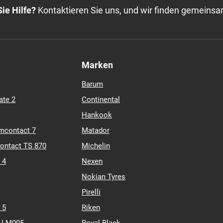
ie Hilfe?
Kontaktieren Sie uns, und wir finden gemeinsa
Marken
Barum
ate 2
Continental
Hankook
mcontact 7
Matador
contact TS 870
Michelin
 4
Nexen
Nokian Tyres
Pirelli
 5
Riken