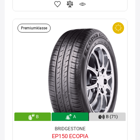
Premiumklasse
B
A
B (71)
BRIDGESTONE
EP150 ECOPIA