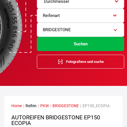
Durchmesser
Reifenart
BRIDGESTONE
Suchen
Fotografiere und suche
Home
|
Reifen
|
PKW
|
BRIDGESTONE
|
EP150_ECOPIA
AUTOREIFEN BRIDGESTONE EP150
ECOPIA