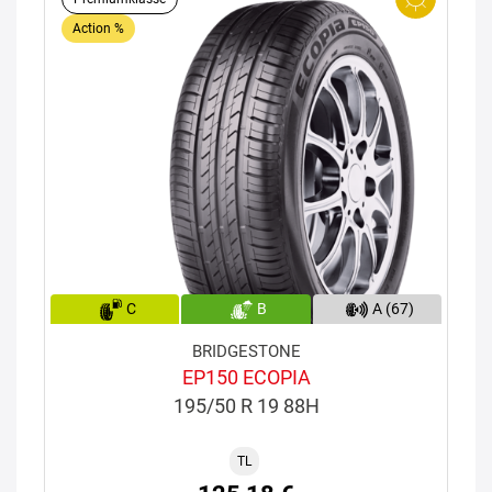
Action %
C
B
A (67)
BRIDGESTONE
EP150 ECOPIA
195/50 R 19 88H
TL