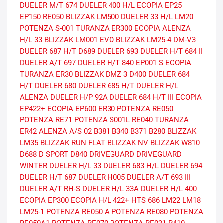
DUELER M/T 674
DUELER 400 H/L
ECOPIA EP25
EP150
RE050
BLIZZAK LM500
DUELER 33 H/L
LM20
POTENZA S-001
TURANZA ER300 ECOPIA
ALENZA
H/L 33
BLIZZAK LM001 EVO
BLIZZAK LM25-4
DM-V3
DUELER 687 H/T
D689
DUELER 693
DUELER H/T 684 II
DUELER A/T 697
DUELER H/T 840
EP001 S ECOPIA
TURANZA ER30
BLIZZAK DMZ 3
D400
DUELER 684
H/T
DUELER 680
DUELER 685 H/T
DUELER H/L
ALENZA
DUELER H/P 92A
DUELER 684 H/T III
ECOPIA
EP422+
ECOPIA EP600
ER30
POTENZA RE050
POTENZA RE71
POTENZA S001L
RE040
TURANZA
ER42
ALENZA A/S 02
B381
B340
B371
B280
BLIZZAK
LM35
BLIZZAK RUN FLAT
BLIZZAK NV
BLIZZAK W810
D688
D SPORT
D840
DRIVEGUARD
DRIVEGUARD
WINTER
DUELER H/L 33
DUELER 683 H/L
DUELER 694
DUELER H/T 687
DUELER H005
DUELER A/T 693 III
DUELER A/T RH-S
DUELER H/L 33A
DUELER H/L 400
ECOPIA EP300
ECOPIA H/L 422+
HTS 686
LM22
LM18
LM25-1
POTENZA RE050 A
POTENZA RE080
POTENZA
RE050A1
POTENZA RE070
POTENZA RE031
R410