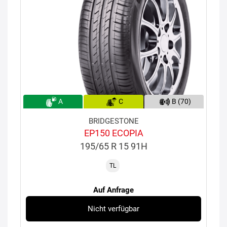
A
C
B (70)
BRIDGESTONE
EP150 ECOPIA
195/65 R 15 91H
TL
Auf Anfrage
Nicht verfügbar