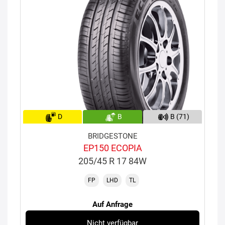
D
B
B (71)
BRIDGESTONE
EP150 ECOPIA
205/45 R 17 84W
FP
LHD
TL
Auf Anfrage
Nicht verfügbar