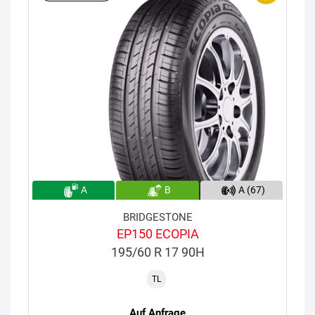
A
B
A (67)
BRIDGESTONE
EP150 ECOPIA
195/60 R 17 90H
TL
Auf Anfrage