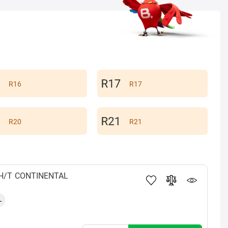
R16
R17
R20
R21
H/T
CONTINENTAL
L