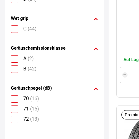
Wet grip
C
(44)
Geräuschemissionsklasse
A
(2)
Auf Lag
B
(42)
Geräuschpegel (dB)
70
(16)
71
(15)
Premiu
72
(13)