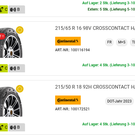
Auf Lager: 2 Stk. (Lieferung 3-1
C
B
Extern: 5 Stk. (Lieferung 5-1
(70)
215/65 R 16 98V
CROSSCONTACT H
 !!
FR
M+S
T
ART.-NR.: 100116194
Auf Lager: 4 Stk. (Lieferung 3-1
C
B
(70)
215/50 R 18 92H
CROSSCONTACT H
DOT-Jahr 2023
ART.-NR.: 100172521
Auf Lager: 4 Stk. (Lieferung 3-1
C
B