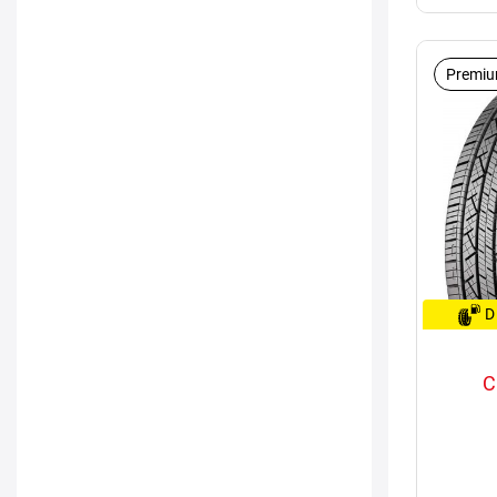
Premiu
D
C