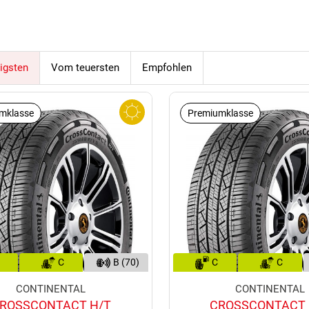
(70)
igsten
Vom teuersten
Empfohlen
mklasse
Premiumklasse
C
B (70)
C
C
CONTINENTAL
CONTINENTAL
ROSSCONTACT H/T
CROSSCONTACT 