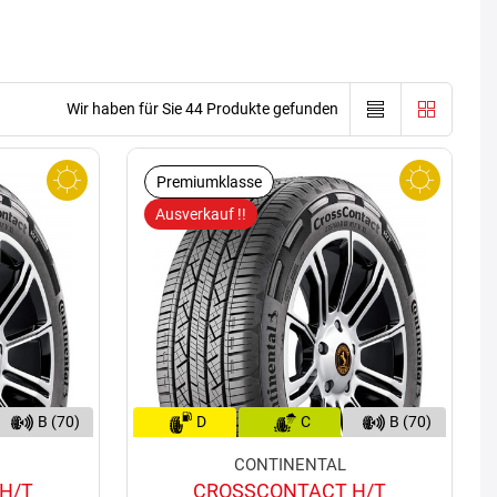
Wir haben für Sie 44 Produkte gefunden
Premiumklasse
Ausverkauf !!
B (70)
D
C
B (70)
CONTINENTAL
H/T
CROSSCONTACT H/T