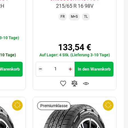
2H
215/65 R 16 98V
FR
M+S
TL
€
 3-10 Tage)
133,54 €
-10 Tage)
Auf Lager: 4 Stk. (Lieferung 3-10 Tage)
 Warenkorb
In den Warenkorb
Premiumklasse