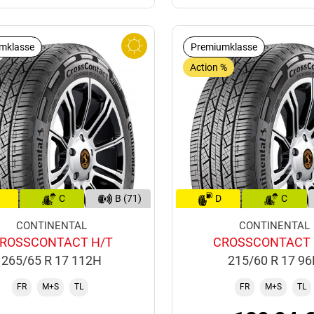
mklasse
Premiumklasse
Action %
C
B (71)
D
C
CONTINENTAL
CONTINENTAL
ROSSCONTACT H/T
CROSSCONTACT 
265/65 R 17 112H
215/60 R 17 9
FR
M+S
TL
FR
M+S
TL