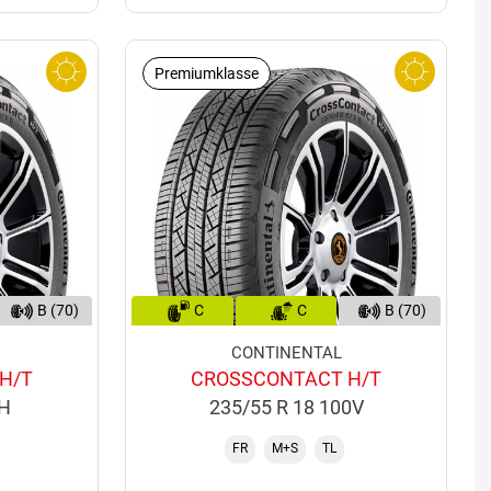
Premiumklasse
B (70)
C
C
B (70)
CONTINENTAL
H/T
CROSSCONTACT H/T
6H
235/55 R 18 100V
FR
M+S
TL