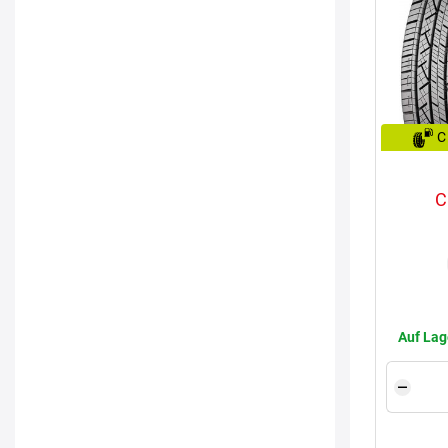
C
C
Auf Lag