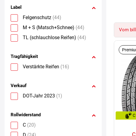
Label
Felgenschutz
(44)
M + S (Matsch+Schnee)
(44)
Vom bill
TL (schlauchlose Reifen)
(44)
Premiu
Tragfähigkeit
Verstärkte Reifen
(16)
Verkauf
DOT-Jahr 2023
(1)
Rollwiderstand
C
C
(20)
C
D
(24)