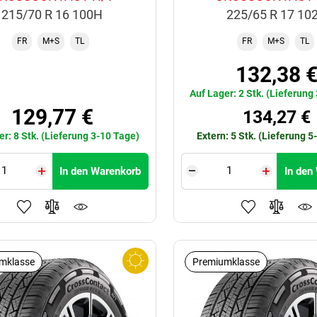
215/70 R 16 100H
225/65 R 17 10
FR
M+S
TL
FR
M+S
TL
132,38 
Auf Lager: 2 Stk. (Lieferung
129,77 €
134,27 €
er: 8 Stk. (Lieferung 3-10 Tage)
Extern: 5 Stk. (Lieferung 5
In den Warenkorb
In den
mklasse
Premiumklasse