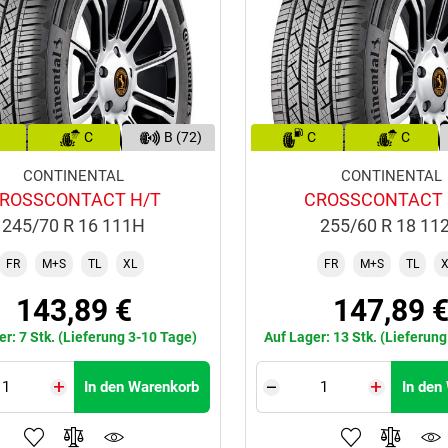
C
B (72)
C
C
CONTINENTAL
CONTINENTAL
ROSSCONTACT H/T
CROSSCONTACT 
245/70 R 16 111H
255/60 R 18 11
FR
M+S
TL
XL
FR
M+S
TL
X
143,89 €
147,89 
er: 7 Stk. (Lieferung 3-10 Tage)
Auf Lager: 13 Stk. (Lieferun
In den Warenkorb
In den