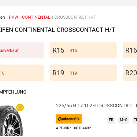
fen
|
PKW
|
CONTINENTAL
|
CROSSCONTACT_H/T
IFEN CONTINENTAL CROSSCONTACT H/T
usverkauf
R15
18
R19
EMPFEHLUNG
225/65 R 17 102H
CROSSCONTACT 
FR
M+S
T
ART.-NR.: 100104492