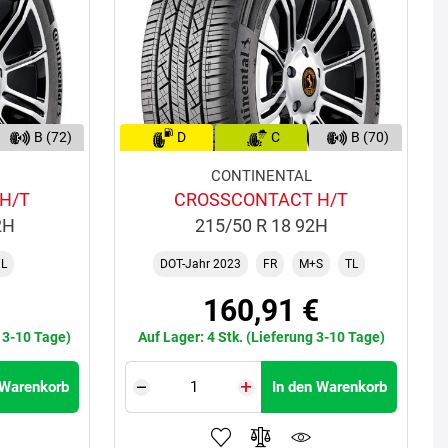
B (72)
D
C
B (70)
CONTINENTAL
H/T
CROSSCONTACT H/T
2H
215/50 R 18 92H
L
DOT-Jahr 2023
FR
M+S
TL
€
160,91 €
g 3-10 Tage)
Auf Lager: 4 Stk. (Lieferung 3-10 Tage)
 Warenkorb
In den Warenkorb