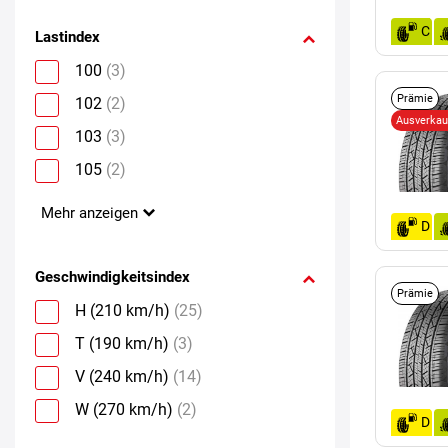
C
Lastindex
100
(3)
Prämie
102
(2)
Ausverkauf
103
(3)
105
(2)
Mehr anzeigen
D
Geschwindigkeitsindex
Prämie
H (210 km/h)
(25)
T (190 km/h)
(3)
V (240 km/h)
(14)
W (270 km/h)
(2)
D