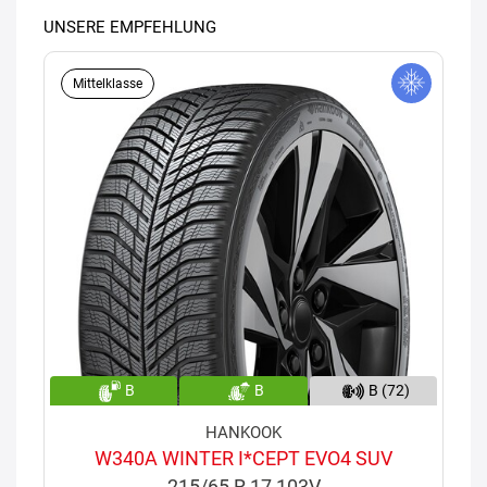
UNSERE EMPFEHLUNG
Mittelklasse
B
B
B (72)
HANKOOK
W340A WINTER I*CEPT EVO4 SUV
215/65 R 17 103V