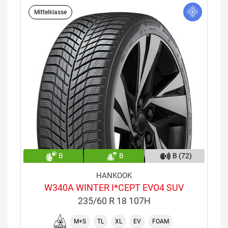
Mittelklasse
B
B
B (72)
HANKOOK
W340A WINTER I*CEPT EVO4 SUV
235/60 R 18 107H
M+S
TL
XL
EV
FOAM