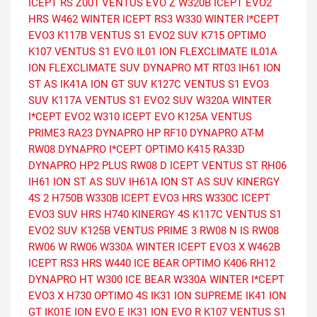
ICEPT RS
Z001 VENTUS EVO Z
W320B ICEPT EVO2
HRS
W462 WINTER ICEPT RS3
W330 WINTER I*CEPT
EVO3
K117B VENTUS S1 EVO2 SUV
K715 OPTIMO
K107 VENTUS S1 EVO
IL01 ION FLEXCLIMATE
IL01A
ION FLEXCLIMATE SUV
DYNAPRO MT RT03
IH61 ION
ST AS
IK41A ION GT SUV
K127C VENTUS S1 EVO3
SUV
K117A VENTUS S1 EVO2 SUV
W320A WINTER
I*CEPT EVO2
W310 ICEPT EVO
K125A VENTUS
PRIME3
RA23 DYNAPRO HP
RF10 DYNAPRO AT-M
RW08 DYNAPRO I*CEPT
OPTIMO K415
RA33D
DYNAPRO HP2 PLUS
RW08 D ICEPT
VENTUS ST RH06
IH61 ION ST AS SUV
IH61A ION ST AS SUV
KINERGY
4S 2 H750B
W330B ICEPT EVO3 HRS
W330C ICEPT
EVO3 SUV HRS
H740 KINERGY 4S
K117C VENTUS S1
EVO2 SUV
K125B VENTUS PRIME 3
RW08 N IS RW08
RW06 W RW06
W330A WINTER ICEPT EVO3 X
W462B
ICEPT RS3 HRS
W440 ICE BEAR
OPTIMO K406
RH12
DYNAPRO HT
W300 ICE BEAR
W330A WINTER I*CEPT
EVO3 X
H730 OPTIMO 4S
IK31 ION SUPREME
IK41 ION
GT
IK01E ION EVO E
IK31 ION EVO R
K107 VENTUS S1