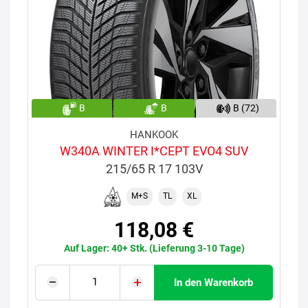
B
B
B (72)
HANKOOK
W340A WINTER I*CEPT EVO4 SUV
215/65 R 17 103V
M+S
TL
XL
118,08 €
Auf Lager: 40+ Stk. (Lieferung 3-10 Tage)
In den Warenkorb