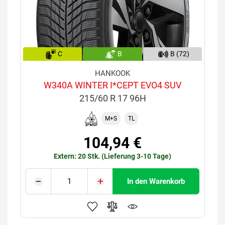
C
B
B (72)
HANKOOK
W340A WINTER I*CEPT EVO4 SUV
215/60 R 17 96H
M+S
TL
104,94 €
Extern: 20 Stk. (Lieferung 3-10 Tage)
In den Warenkorb