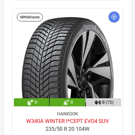
Mittelklasse
B
B
B (72)
HANKOOK
W340A WINTER I*CEPT EVO4 SUV
235/50 R 20 104W