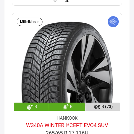
Mittelklasse
B
B
B (73)
HANKOOK
W340A WINTER I*CEPT EVO4 SUV
265/65 R 17 116H