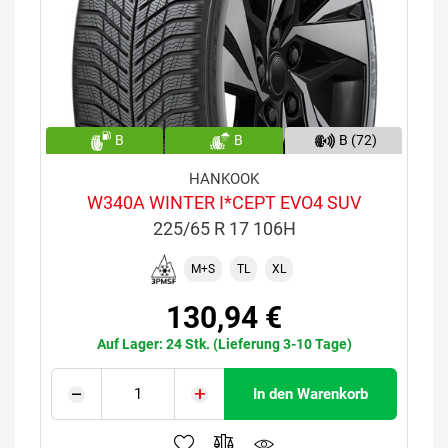
B
B
B (72)
HANKOOK
W340A WINTER I*CEPT EVO4 SUV
225/65 R 17 106H
M+S
TL
XL
130,94 €
Auf Lager: 24 Stk. (Lieferung 3-10 Tage)
In den Warenkorb