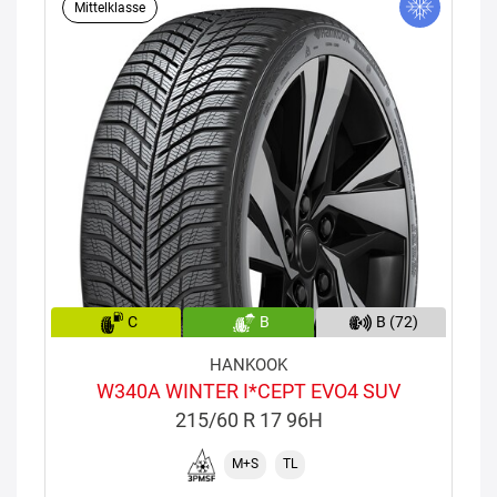
Mittelklasse
C
B
B (72)
HANKOOK
W340A WINTER I*CEPT EVO4 SUV
215/60 R 17 96H
M+S
TL