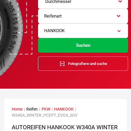
Durchmesser
Reifenart
HANKOOK
Suchen
Fotografiere und suche
Home
|
Reifen
|
PKW
|
HANKOOK
|
W340A_WINTER_I*CEPT_EVO4_SUV
AUTOREIFEN HANKOOK W340A WINTER