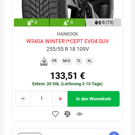
B
B
B (73)
HANKOOK
W340A WINTER I*CEPT EVO4 SUV
255/55 R 18 109V
FR
M+S
TL
XL
133,51 €
Extern: 20 Stk. (Lieferung 3-10 Tage)
In den Warenkorb