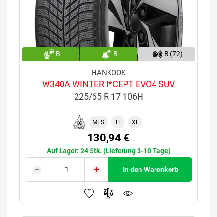
B
B
B (72)
HANKOOK
W340A WINTER I*CEPT EVO4 SUV
225/65 R 17 106H
M+S
TL
XL
130,94 €
Auf Lager: 24 Stk. (Lieferung 3-10 Tage)
In den Warenkorb