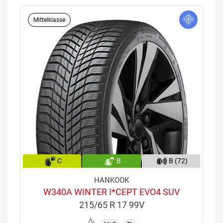
Mittelklasse
C
B
B (72)
HANKOOK
W340A WINTER I*CEPT EVO4 SUV
215/65 R 17 99V