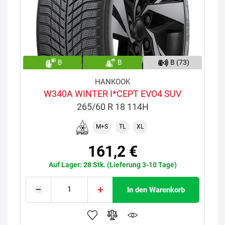
B
B
B (73)
HANKOOK
W340A WINTER I*CEPT EVO4 SUV
265/60 R 18 114H
M+S
TL
XL
161,2 €
Auf Lager: 28 Stk. (Lieferung 3-10 Tage)
In den Warenkorb