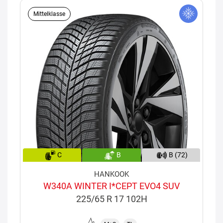
Mittelklasse
C
B
B (72)
HANKOOK
W340A WINTER I*CEPT EVO4 SUV
225/65 R 17 102H