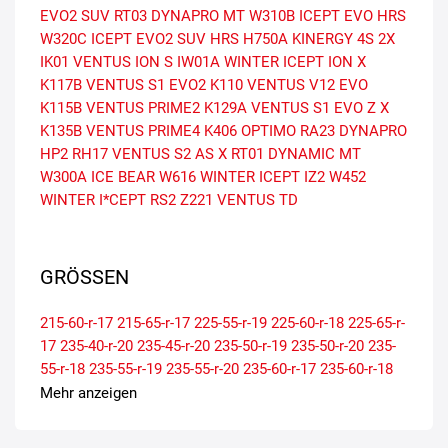
EVO2 SUV
RT03 DYNAPRO MT
W310B ICEPT EVO HRS
W320C ICEPT EVO2 SUV HRS
H750A KINERGY 4S 2X
IK01 VENTUS ION S
IW01A WINTER ICEPT ION X
K117B VENTUS S1 EVO2
K110 VENTUS V12 EVO
K115B VENTUS PRIME2
K129A VENTUS S1 EVO Z X
K135B VENTUS PRIME4
K406 OPTIMO
RA23 DYNAPRO
HP2
RH17 VENTUS S2 AS X
RT01 DYNAMIC MT
W300A ICE BEAR
W616 WINTER ICEPT IZ2
W452
WINTER I*CEPT RS2
Z221 VENTUS TD
GRÖSSEN
215-60-r-17
215-65-r-17
225-55-r-19
225-60-r-18
225-65-r-
17
235-40-r-20
235-45-r-20
235-50-r-19
235-50-r-20
235-
55-r-18
235-55-r-19
235-55-r-20
235-60-r-17
235-60-r-18
235-65-r-17
235-65-r-18
245-45-r-21
245-50-r-19
245-50-r-
Mehr anzeigen
20
245-60-r-18
245-65-r-17
255-40-r-21
255-45-r-20
255-
50-r-20
255-55-r-18
255-55-r-19
255-55-r-20
255-60-r-17