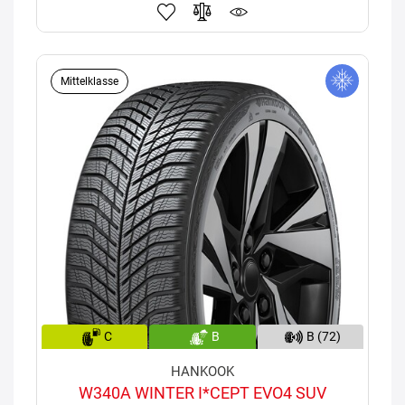
Mittelklasse
C
B
B (72)
HANKOOK
W340A WINTER I*CEPT EVO4 SUV