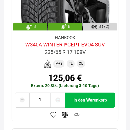
B
B
B (72)
HANKOOK
W340A WINTER I*CEPT EVO4 SUV
235/65 R 17 108V
M+S
TL
XL
125,06 €
Extern: 20 Stk. (Lieferung 3-10 Tage)
In den Warenkorb