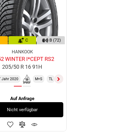
C
B (72)
HANKOOK
2 WINTER I*CEPT RS2
205/50 R 16 91H
 Jahr 2020
M+S
TL
XL
Auf Anfrage
Nicht verfügbar