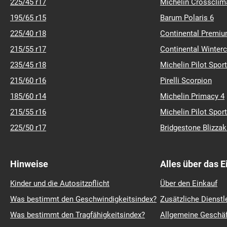
225/45 r17
Michelin Crossclim
195/65 r15
Barum Polaris 6
225/40 r18
Continental Premiu
215/55 r17
Continental Winter
235/45 r18
Michelin Pilot Sport
215/60 r16
Pirelli Scorpion
185/60 r14
Michelin Primacy 4
215/55 r16
Michelin Pilot Sport
225/50 r17
Bridgestone Blizza
Hinweise
Alles über das 
Kinder und die Autositzpflicht
Über den Einkauf
Was bestimmt den Geschwindigkeitsindex?
Zusätzliche Dienstl
Was bestimmt den Tragfähigkeitsindex?
Allgemeine Geschä