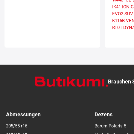
W440 ICE 
IK41 ION 
EVO2 SUV
K115B VE
RT01 DYN
Brauchen S
Abmessungen
Dezens
205/55 r16
Barum Polaris 5