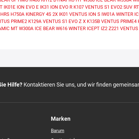
BEAR
OPTIMO K406
RH12 DYNAPRO HT
W300 ICE BEAR
W330A WI
GT
IK01E ION EVO E
IK31 ION EVO R
K107 VENTUS S1 EVO2 SUV
R
 HRS
H750A KINERGY 4S 2X
IK01 VENTUS ION S
IW01A WINTER IC
NTUS PRIME2
K129A VENTUS S1 EVO Z X
K135B VENTUS PRIME4
AMIC MT
W300A ICE BEAR
W616 WINTER ICEPT IZ2
Z221 VENTUS
ie Hilfe?
Kontaktieren Sie uns, und wir finden gemeinsa
Marken
Barum