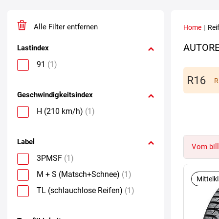
Alle Filter entfernen
Home
|
Rei
AUTORE
Lastindex
91
(1)
R
Geschwindigkeitsindex
H (210 km/h)
(1)
Label
Vom bill
3PMSF
(1)
M + S (Matsch+Schnee)
(1)
Mittelk
TL (schlauchlose Reifen)
(1)