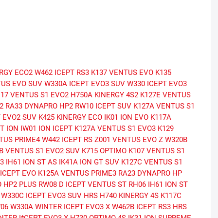
ERGY ECO2
W462 ICEPT RS3
K137 VENTUS EVO
K135
TUS EVO SUV
W330A ICEPT EVO3 SUV
W330 ICEPT EVO3
117 VENTUS S1 EVO2
H750A KINERGY 4S2
K127E VENTUS
2
RA33 DYNAPRO HP2
RW10 ICEPT SUV
K127A VENTUS S1
T EVO2 SUV
K425 KINERGY ECO
IK01 ION EVO
K117A
T ION
IW01 ION ICEPT
K127A VENTUS S1 EVO3
K129
TUS PRIME4
W442 ICEPT RS
Z001 VENTUS EVO Z
W320B
B VENTUS S1 EVO2 SUV
K715 OPTIMO
K107 VENTUS S1
3
IH61 ION ST AS
IK41A ION GT SUV
K127C VENTUS S1
 ICEPT EVO
K125A VENTUS PRIME3
RA23 DYNAPRO HP
 HP2 PLUS
RW08 D ICEPT
VENTUS ST RH06
IH61 ION ST
W330C ICEPT EVO3 SUV HRS
H740 KINERGY 4S
K117C
06
W330A WINTER ICEPT EVO3 X
W462B ICEPT RS3 HRS