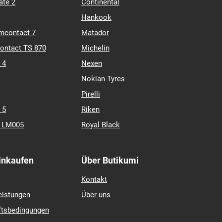
ate 2
Continental
Hankook
mcontact 7
Matador
contact TS 870
Michelin
 4
Nexen
Nokian Tyres
Pirelli
 5
Riken
k LM005
Royal Black
Einkaufen
Über Butikumi
Kontakt
eistungen
Über uns
ftsbedingungen