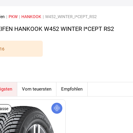
fen
|
PKW
|
HANKOOK
|
W452_WINTER_I*CEPT_RS2
IFEN HANKOOK W452 WINTER I*CEPT RS2
16
igsten
Vom teuersten
Empfohlen
lasse