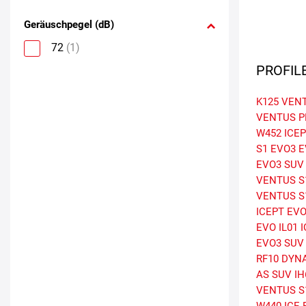
Geräuschpegel (dB)
72
(1)
PROFIL
K125 VEN
VENTUS P
W452 ICEP
S1 EVO3 E
EVO3 SUV
VENTUS S
VENTUS S
ICEPT EV
EVO
IL01 
EVO3 SUV
RF10 DYN
AS SUV
IH
VENTUS S