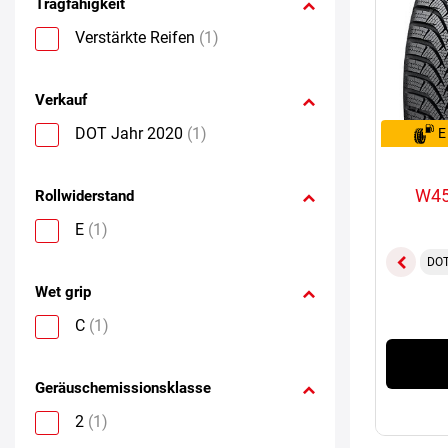
Tragfähigkeit
Verstärkte Reifen
(1)
Verkauf
DOT Jahr 2020
(1)
E
W45
Rollwiderstand
E
(1)
DOT
Wet grip
C
(1)
Geräuschemissionsklasse
2
(1)