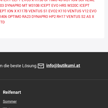
NTER I*CEPT EVO3 X
H730 OPTIMO 4S
IK31 ION SUPREME
T03 DYNAPRO MT
W310B ICEPT EVO HRS
W320C ICEPT
EPT ION X
K117B VENTUS S1 EVO2
K110 VENTUS V12 EVO
K406 OPTIMO
RA23 DYNAPRO HP2
RH17 VENTUS S2 AS X
 TD
info@butikumi.at
m die beste Lösung.
Reifenart
Sommer