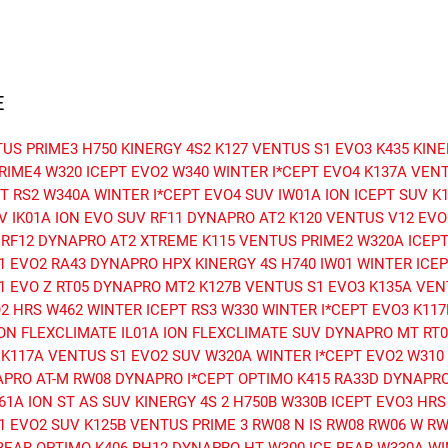
E
TUS PRIME3
H750 KINERGY 4S2
K127 VENTUS S1 EVO3
K435 KIN
RIME4
W320 ICEPT EVO2
W340 WINTER I*CEPT EVO4
K137A VEN
T RS2
W340A WINTER I*CEPT EVO4 SUV
IW01A ION ICEPT SUV
K
V
IK01A ION EVO SUV
RF11 DYNAPRO AT2
K120 VENTUS V12 EVO
RF12 DYNAPRO AT2 XTREME
K115 VENTUS PRIME2
W320A ICEP
1 EVO2
RA43 DYNAPRO HPX
KINERGY 4S H740
IW01 WINTER ICEP
1 EVO Z
RT05 DYNAPRO MT2
K127B VENTUS S1 EVO3
K135A VEN
O2 HRS
W462 WINTER ICEPT RS3
W330 WINTER I*CEPT EVO3
K117
ION FLEXCLIMATE
IL01A ION FLEXCLIMATE SUV
DYNAPRO MT RT0
K117A VENTUS S1 EVO2 SUV
W320A WINTER I*CEPT EVO2
W310
APRO AT-M
RW08 DYNAPRO I*CEPT
OPTIMO K415
RA33D DYNAPRO
61A ION ST AS SUV
KINERGY 4S 2 H750B
W330B ICEPT EVO3 HRS
1 EVO2 SUV
K125B VENTUS PRIME 3
RW08 N IS RW08
RW06 W RW