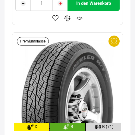
In den Warenkorb
Premiumklasse
D
B
B (71)