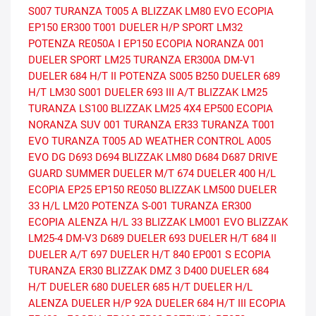
S007
TURANZA T005 A
BLIZZAK LM80 EVO
ECOPIA
EP150
ER300
T001
DUELER H/P SPORT
LM32
POTENZA RE050A I
EP150 ECOPIA
NORANZA 001
DUELER SPORT
LM25
TURANZA ER300A
DM-V1
DUELER 684 H/T II
POTENZA S005
B250
DUELER 689
H/T
LM30
S001
DUELER 693 III A/T
BLIZZAK LM25
TURANZA LS100
BLIZZAK LM25 4X4
EP500 ECOPIA
NORANZA SUV 001
TURANZA ER33
TURANZA T001
EVO
TURANZA T005 AD
WEATHER CONTROL A005
EVO DG
D693
D694
BLIZZAK LM80
D684
D687
DRIVE
GUARD SUMMER
DUELER M/T 674
DUELER 400 H/L
ECOPIA EP25
EP150
RE050
BLIZZAK LM500
DUELER
33 H/L
LM20
POTENZA S-001
TURANZA ER300
ECOPIA
ALENZA H/L 33
BLIZZAK LM001 EVO
BLIZZAK
LM25-4
DM-V3
D689
DUELER 693
DUELER H/T 684 II
DUELER A/T 697
DUELER H/T 840
EP001 S ECOPIA
TURANZA ER30
BLIZZAK DMZ 3
D400
DUELER 684
H/T
DUELER 680
DUELER 685 H/T
DUELER H/L
ALENZA
DUELER H/P 92A
DUELER 684 H/T III
ECOPIA