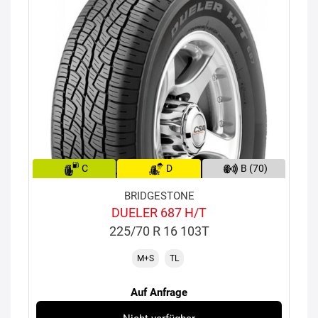
C
D
B (70)
BRIDGESTONE
DUELER 687 H/T
225/70 R 16 103T
M+S
TL
Auf Anfrage