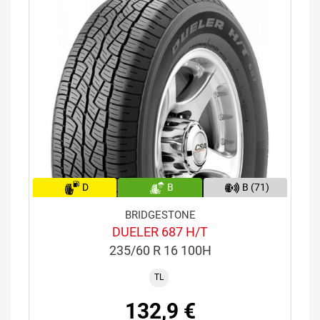
D
B
B (71)
BRIDGESTONE
DUELER 687 H/T
235/60 R 16 100H
TL
132,9 €