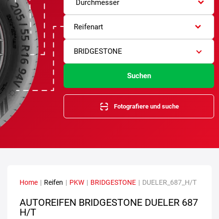
Durchmesser
Reifenart
BRIDGESTONE
Suchen
Fotografiere und suche
Home
|
Reifen
|
PKW
|
BRIDGESTONE
|
DUELER_687_H/T
AUTOREIFEN BRIDGESTONE DUELER 687
H/T