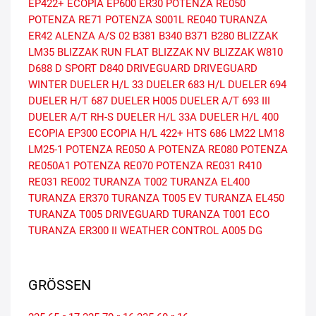
EP422+
ECOPIA EP600
ER30
POTENZA RE050
POTENZA RE71
POTENZA S001L
RE040
TURANZA
ER42
ALENZA A/S 02
B381
B340
B371
B280
BLIZZAK
LM35
BLIZZAK RUN FLAT
BLIZZAK NV
BLIZZAK W810
D688
D SPORT
D840
DRIVEGUARD
DRIVEGUARD
WINTER
DUELER H/L 33
DUELER 683 H/L
DUELER 694
DUELER H/T 687
DUELER H005
DUELER A/T 693 III
DUELER A/T RH-S
DUELER H/L 33A
DUELER H/L 400
ECOPIA EP300
ECOPIA H/L 422+
HTS 686
LM22
LM18
LM25-1
POTENZA RE050 A
POTENZA RE080
POTENZA
RE050A1
POTENZA RE070
POTENZA RE031
R410
RE031
RE002
TURANZA T002
TURANZA EL400
TURANZA ER370
TURANZA T005 EV
TURANZA EL450
TURANZA T005 DRIVEGUARD
TURANZA T001 ECO
TURANZA ER300 II
WEATHER CONTROL A005 DG
GRÖSSEN