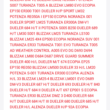
S007
TURANZA T005 A
BLIZZAK LM80 EVO
ECOPIA
EP150
ER300
T001
DUELER H/P SPORT
LM32
POTENZA RE050A I
EP150 ECOPIA
NORANZA 001
DUELER SPORT
LM25
TURANZA ER300A
DM-V1
DUELER 684 H/T II
POTENZA S005
B250
DUELER 689
H/T
LM30
S001
BLIZZAK LM25
TURANZA LS100
BLIZZAK LM25 4X4
EP500 ECOPIA
NORANZA SUV 001
TURANZA ER33
TURANZA T001 EVO
TURANZA T005
AD
WEATHER CONTROL A005 EVO DG
D693
D694
BLIZZAK LM80
D684
D687
DRIVE GUARD SUMMER
DUELER 400 H/L
DUELER M/T 674
ECOPIA EP25
EP150
RE050
BLIZZAK LM500
DUELER 33 H/L
LM20
POTENZA S-001
TURANZA ER300 ECOPIA
ALENZA
H/L 33
BLIZZAK LM25-4
BLIZZAK LM001 EVO
D689
DM-V3
DUELER 687 H/T
DUELER 693
DUELER H/T 840
DUELER H/T 684 II
DUELER A/T 697
EP001 S ECOPIA
TURANZA ER30
BLIZZAK DMZ 3
D400
DUELER 684
H/T
DUELER 684 H/T III
DUELER 680
DUELER 685 H/T
DUELER H/L ALENZA
DUELER H/P 92A
ECOPIA