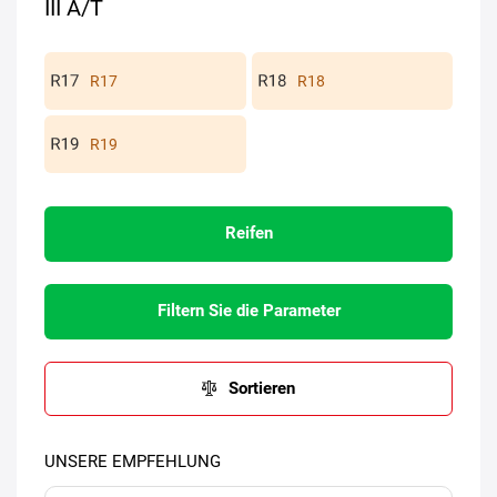
III A/T
R17
R18
R19
Reifen
Filtern Sie die Parameter
Sortieren
UNSERE EMPFEHLUNG