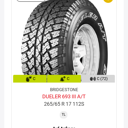
C
C
C (72)
BRIDGESTONE
DUELER 693 III A/T
265/65 R 17 112S
TL