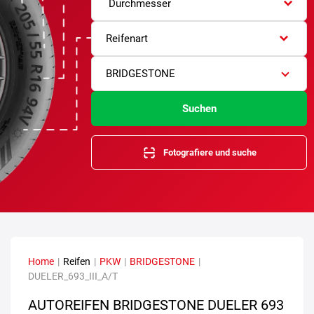
Durchmesser
Reifenart
BRIDGESTONE
Suchen
Fotografiere und suche
Home
|
Reifen
|
PKW
|
BRIDGESTONE
|
DUELER_693_III_A/T
AUTOREIFEN BRIDGESTONE DUELER 693