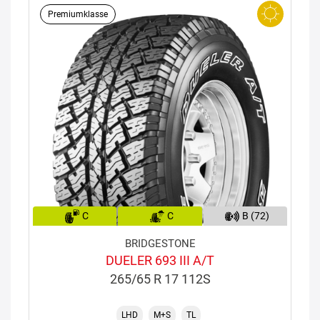
Premiumklasse
C
C
B (72)
BRIDGESTONE
DUELER 693 III A/T
265/65 R 17 112S
LHD
M+S
TL