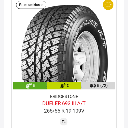
Premiumklasse
B
C
B (72)
BRIDGESTONE
DUELER 693 III A/T
265/55 R 19 109V
TL