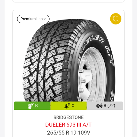
Premiumklasse
B
C
B (72)
BRIDGESTONE
DUELER 693 III A/T
265/55 R 19 109V