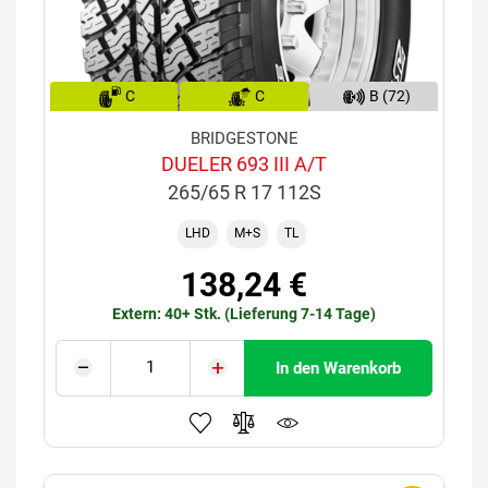
C
C
B (72)
BRIDGESTONE
DUELER 693 III A/T
265/65 R 17 112S
LHD
M+S
TL
138,24 €
Extern: 40+ Stk. (Lieferung 7-14 Tage)
In den Warenkorb