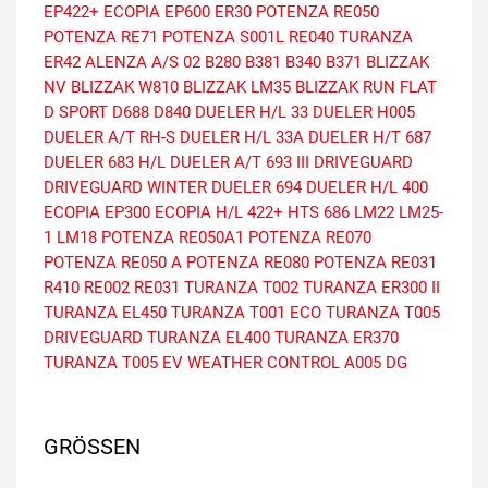
EP422+
ECOPIA EP600
ER30
POTENZA RE050
POTENZA RE71
POTENZA S001L
RE040
TURANZA
ER42
ALENZA A/S 02
B280
B381
B340
B371
BLIZZAK
NV
BLIZZAK W810
BLIZZAK LM35
BLIZZAK RUN FLAT
D SPORT
D688
D840
DUELER H/L 33
DUELER H005
DUELER A/T RH-S
DUELER H/L 33A
DUELER H/T 687
DUELER 683 H/L
DUELER A/T 693 III
DRIVEGUARD
DRIVEGUARD WINTER
DUELER 694
DUELER H/L 400
ECOPIA EP300
ECOPIA H/L 422+
HTS 686
LM22
LM25-
1
LM18
POTENZA RE050A1
POTENZA RE070
POTENZA RE050 A
POTENZA RE080
POTENZA RE031
R410
RE002
RE031
TURANZA T002
TURANZA ER300 II
TURANZA EL450
TURANZA T001 ECO
TURANZA T005
DRIVEGUARD
TURANZA EL400
TURANZA ER370
TURANZA T005 EV
WEATHER CONTROL A005 DG
GRÖSSEN