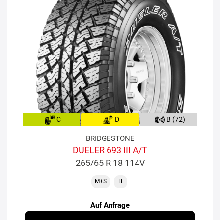
C
D
B (72)
BRIDGESTONE
DUELER 693 III A/T
265/65 R 18 114V
M+S
TL
Auf Anfrage