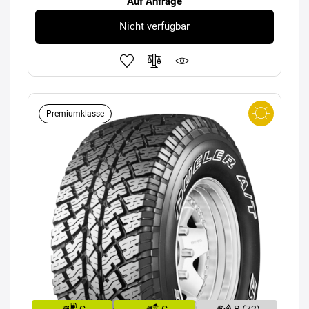
Auf Anfrage
Nicht verfügbar
Premiumklasse
C
C
B (72)