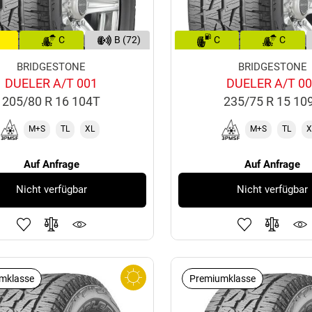
C
B (72)
C
C
BRIDGESTONE
BRIDGESTONE
DUELER A/T 001
DUELER A/T 0
205/80 R 16 104T
235/75 R 15 10
M+S
TL
XL
M+S
TL
X
Auf Anfrage
Auf Anfrage
Nicht verfügbar
Nicht verfügbar
mklasse
Premiumklasse