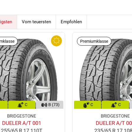
igsten
Vom teuersten
Empfohlen
mklasse
Premiumklasse
C
B (73)
C
C
BRIDGESTONE
BRIDGESTONE
DUELER A/T 001
DUELER A/T 0
255/65 R 17 110T
235/65 R 17 10