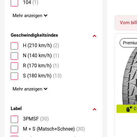
104
(1)
Mehr anzeigen
Vom bill
Geschwindigkeitsindex
Premiu
H (210 km/h)
(2)
N (140 km/h)
(1)
R (170 km/h)
(1)
S (180 km/h)
(13)
Mehr anzeigen
Label
C
3PMSF
(30)
M + S (Matsch+Schnee)
(30)