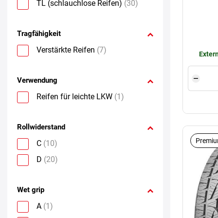
TL (schlauchlose Reifen)
(30)
Tragfähigkeit
Verstärkte Reifen
(7)
Extern
Verwendung
Reifen für leichte LKW
(1)
Rollwiderstand
Premiu
C
(10)
D
(20)
Wet grip
A
(1)