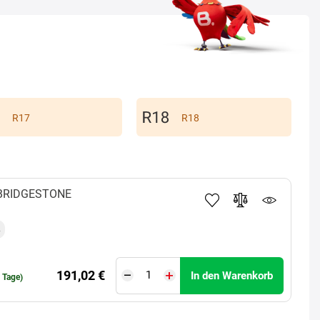
R17
R18
BRIDGESTONE
191,02 €
In den Warenkorb
0 Tage)