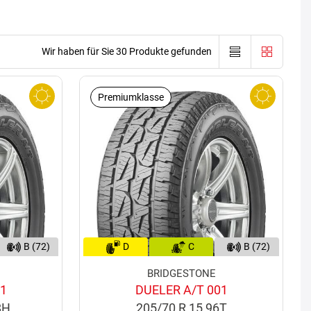
Wir haben für Sie 30 Produkte gefunden
Premiumklasse
B (72)
D
C
B (72)
BRIDGESTONE
01
DUELER A/T 001
8H
205/70 R 15 96T