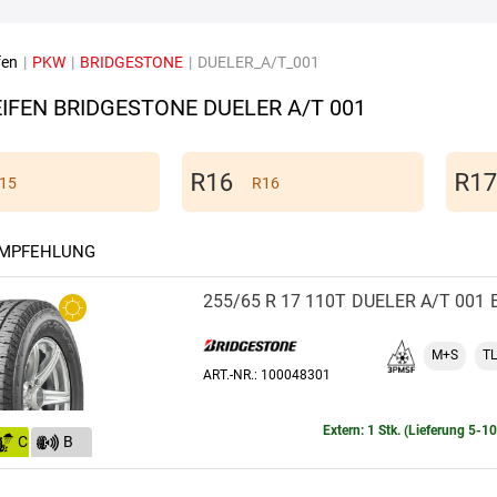
fen
|
PKW
|
BRIDGESTONE
|
DUELER_A/T_001
IFEN BRIDGESTONE DUELER A/T 001
15
R16
EMPFEHLUNG
255/65 R 17 110T
DUELER A/T 001
M+S
TL
ART.-NR.: 100048301
Extern: 1 Stk. (Lieferung 5-1
C
B
(73)