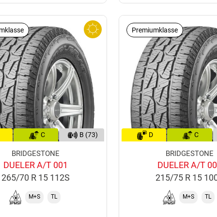
mklasse
Premiumklasse
C
B (73)
D
C
BRIDGESTONE
BRIDGESTONE
DUELER A/T 001
DUELER A/T 0
265/70 R 15 112S
215/75 R 15 10
M+S
TL
M+S
TL