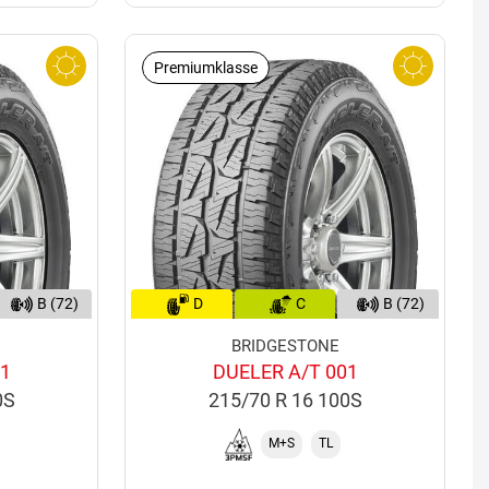
Premiumklasse
B (72)
D
C
B (72)
BRIDGESTONE
01
DUELER A/T 001
0S
215/70 R 16 100S
M+S
TL