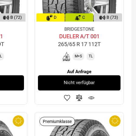
B (72)
D
C
B (73)
BRIDGESTONE
01
DUELER A/T 001
9T
265/65 R 17 112T
L
M+S
TL
Auf Anfrage
Nicht verfügbar
Premiumklasse