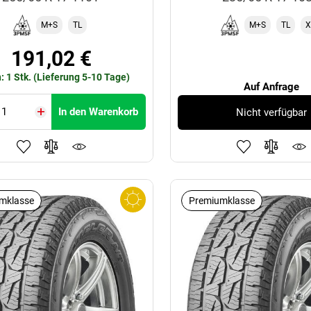
M+S
TL
M+S
TL
X
191,02 €
: 1 Stk. (Lieferung 5-10 Tage)
Auf Anfrage
In den Warenkorb
Nicht verfügbar
mklasse
Premiumklasse