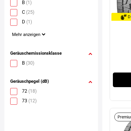
B
(1)
C
(25)
D
D
(1)
Mehr anzeigen
Geräuschemissionsklasse
B
(30)
Geräuschpegel (dB)
72
(18)
73
(12)
Premiu