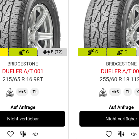
C
B (72)
C
C
BRIDGESTONE
BRIDGESTONE
DUELER A/T 001
DUELER A/T 0
215/65 R 16 98T
255/60 R 18 11
M+S
TL
M+S
TL
X
Auf Anfrage
Auf Anfrage
Nicht verfügbar
Nicht verfügbar