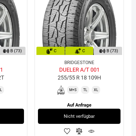
B (73)
C
C
B (73)
BRIDGESTONE
01
DUELER A/T 001
2T
255/55 R 18 109H
L
M+S
TL
XL
Auf Anfrage
Nicht verfügbar