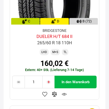
C
D
B (72)
BRIDGESTONE
DUELER H/T 684 II
265/60 R 18 110H
LHD
M+S
TL
160,02 €
Extern: 40+ Stk. (Lieferung 7-14 Tage)
In den Warenkorb