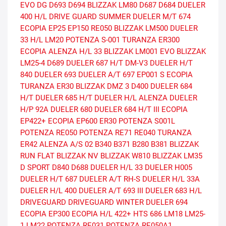
EVO DG
D693
D694
BLIZZAK LM80
D687
D684
DUELER
400 H/L
DRIVE GUARD SUMMER
DUELER M/T 674
ECOPIA EP25
EP150
RE050
BLIZZAK LM500
DUELER
33 H/L
LM20
POTENZA S-001
TURANZA ER300
ECOPIA
ALENZA H/L 33
BLIZZAK LM001 EVO
BLIZZAK
LM25-4
D689
DUELER 687 H/T
DM-V3
DUELER H/T
840
DUELER 693
DUELER A/T 697
EP001 S ECOPIA
TURANZA ER30
BLIZZAK DMZ 3
D400
DUELER 684
H/T
DUELER 685 H/T
DUELER H/L ALENZA
DUELER
H/P 92A
DUELER 680
DUELER 684 H/T III
ECOPIA
EP422+
ECOPIA EP600
ER30
POTENZA S001L
POTENZA RE050
POTENZA RE71
RE040
TURANZA
ER42
ALENZA A/S 02
B340
B371
B280
B381
BLIZZAK
RUN FLAT
BLIZZAK NV
BLIZZAK W810
BLIZZAK LM35
D SPORT
D840
D688
DUELER H/L 33
DUELER H005
DUELER H/T 687
DUELER A/T RH-S
DUELER H/L 33A
DUELER H/L 400
DUELER A/T 693 III
DUELER 683 H/L
DRIVEGUARD
DRIVEGUARD WINTER
DUELER 694
ECOPIA EP300
ECOPIA H/L 422+
HTS 686
LM18
LM25-
1
LM22
POTENZA RE031
POTENZA RE050A1