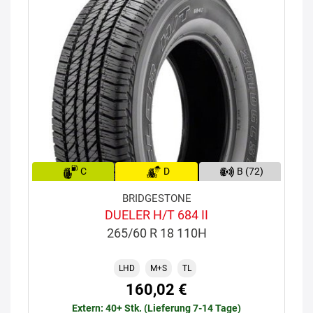
C
D
B (72)
BRIDGESTONE
DUELER H/T 684 II
265/60 R 18 110H
LHD
M+S
TL
160,02 €
Extern: 40+ Stk. (Lieferung 7-14 Tage)