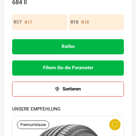
684 II
R17
R18
Reifen
Filtern Sie die Parameter
Sortieren
UNSERE EMPFEHLUNG
Premiumklasse