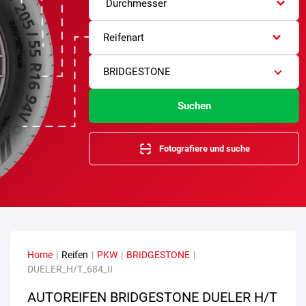
Durchmesser
Reifenart
BRIDGESTONE
Suchen
Fotografiere und suche
Home
|
Reifen
|
PKW
|
BRIDGESTONE
|
DUELER_H/T_684_II
AUTOREIFEN BRIDGESTONE DUELER H/T