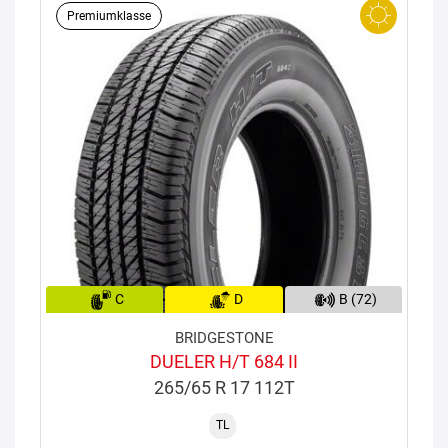
Premiumklasse
C
D
B (72)
BRIDGESTONE
DUELER H/T 684 II
265/65 R 17 112T
TL