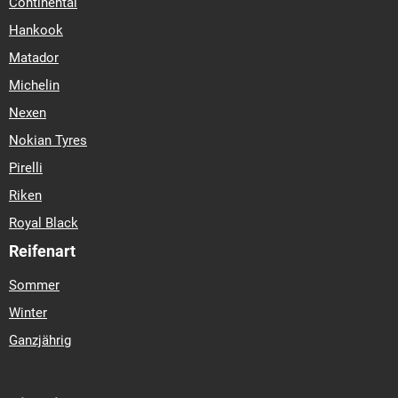
Continental
Hankook
Matador
Michelin
Nexen
Nokian Tyres
Pirelli
Riken
Royal Black
Reifenart
Sommer
Winter
Ganzjährig