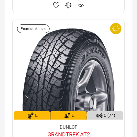
Premiumklasse
E
E
C (74)
DUNLOP
GRANDTREK AT2