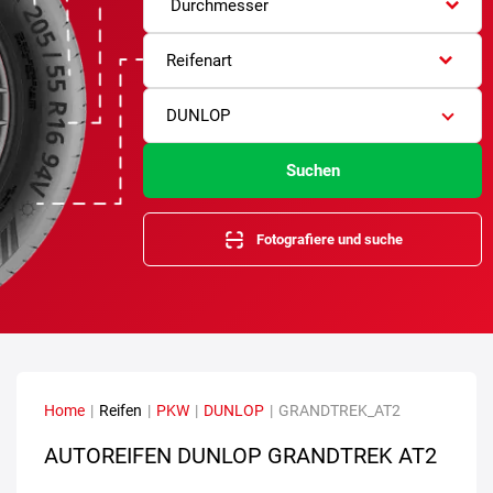
Durchmesser
Reifenart
DUNLOP
Suchen
Fotografiere und suche
Home
|
Reifen
|
PKW
|
DUNLOP
|
GRANDTREK_AT2
AUTOREIFEN DUNLOP GRANDTREK AT2