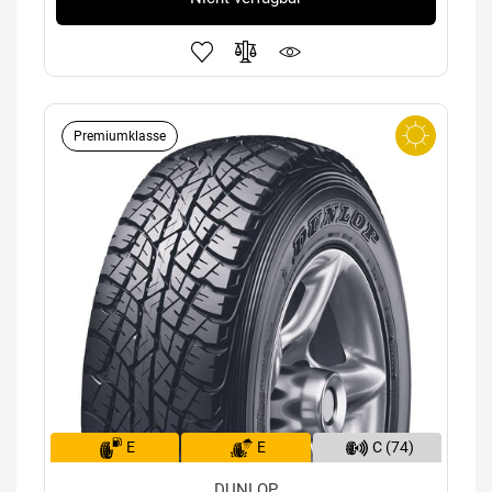
Premiumklasse
E
E
C (74)
DUNLOP