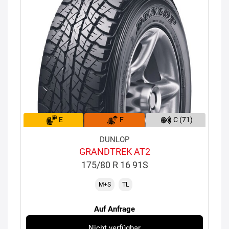
E
F
C (71)
DUNLOP
GRANDTREK AT2
175/80 R 16 91S
M+S
TL
Auf Anfrage
Nicht verfügbar