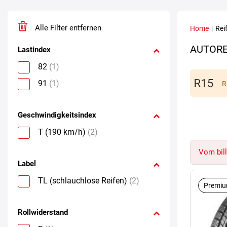
Alle Filter entfernen
Home
|
Rei
AUTORE
Lastindex
82
(1)
91
(1)
R
Geschwindigkeitsindex
T (190 km/h)
(2)
Vom bill
Label
TL (schlauchlose Reifen)
(2)
Premiu
Rollwiderstand