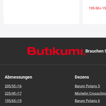
195-50-r-15
Brauchen S
Abmessungen
Dezens
205/55 r16
Barum Polaris 5
225/45 r17
Michelin Crossclim
195/65 r15
Barum Polaris 6