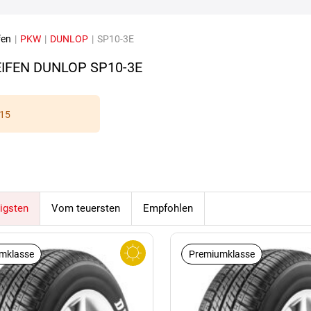
fen
|
PKW
|
DUNLOP
|
SP10-3E
IFEN DUNLOP SP10-3E
15
igsten
Vom teuersten
Empfohlen
mklasse
Premiumklasse