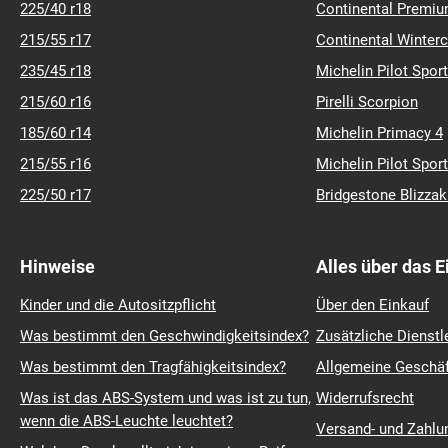
225/40 r18
Continental Premiu
215/55 r17
Continental Winter
235/45 r18
Michelin Pilot Sport
215/60 r16
Pirelli Scorpion
185/60 r14
Michelin Primacy 4
215/55 r16
Michelin Pilot Sport
225/50 r17
Bridgestone Blizza
Hinweise
Alles über das 
Kinder und die Autositzpflicht
Über den Einkauf
Was bestimmt den Geschwindigkeitsindex?
Zusätzliche Dienstl
Was bestimmt den Tragfähigkeitsindex?
Allgemeine Geschä
Was ist das ABS-System und was ist zu tun,
Widerrufsrecht
wenn die ABS-Leuchte leuchtet?
Versand- und Zahl