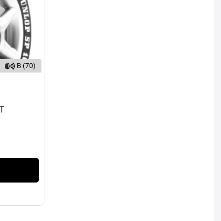
B (70)
2T