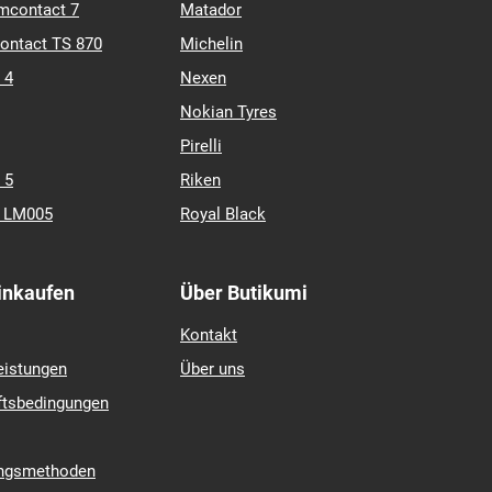
mcontact 7
Matador
contact TS 870
Michelin
 4
Nexen
Nokian Tyres
Pirelli
 5
Riken
k LM005
Royal Black
Einkaufen
Über Butikumi
Kontakt
eistungen
Über uns
ftsbedingungen
ungsmethoden