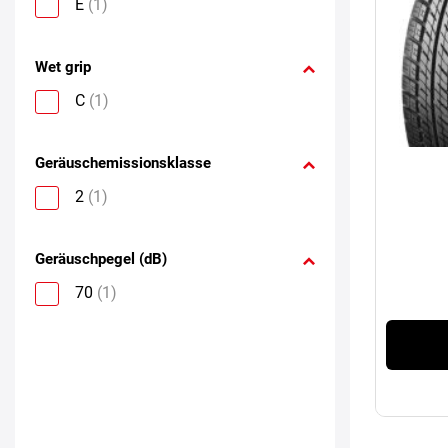
E
(1)
Wet grip
C
(1)
Geräuschemissionsklasse
2
(1)
Geräuschpegel (dB)
70
(1)