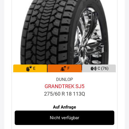
E
F
C (76)
DUNLOP
GRANDTREK SJ5
275/60 R 18 113Q
Auf Anfrage
Nicht verfügbar