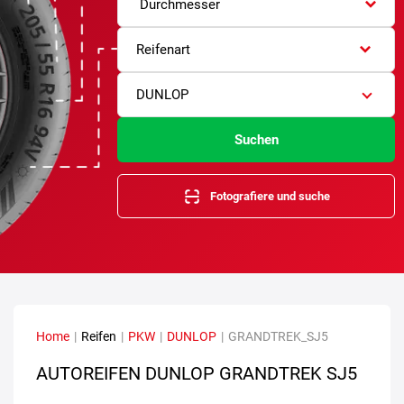
Durchmesser
Reifenart
DUNLOP
Suchen
Fotografiere und suche
Home
|
Reifen
|
PKW
|
DUNLOP
|
GRANDTREK_SJ5
AUTOREIFEN DUNLOP GRANDTREK SJ5