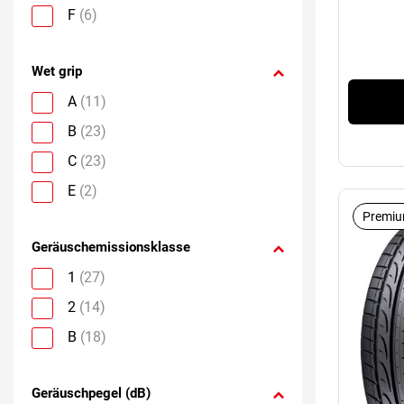
F
(6)
Wet grip
A
(11)
B
(23)
C
(23)
E
(2)
Premiu
Geräuschemissionsklasse
1
(27)
2
(14)
B
(18)
Geräuschpegel (dB)