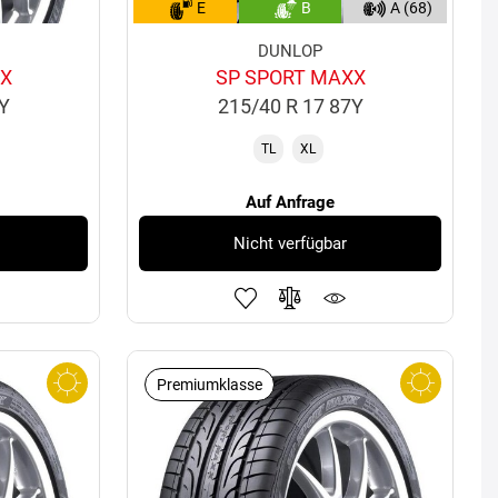
E
B
A (68)
DUNLOP
XX
SP SPORT MAXX
5Y
215/40 R 17 87Y
TL
XL
Auf Anfrage
Nicht verfügbar
Premiumklasse