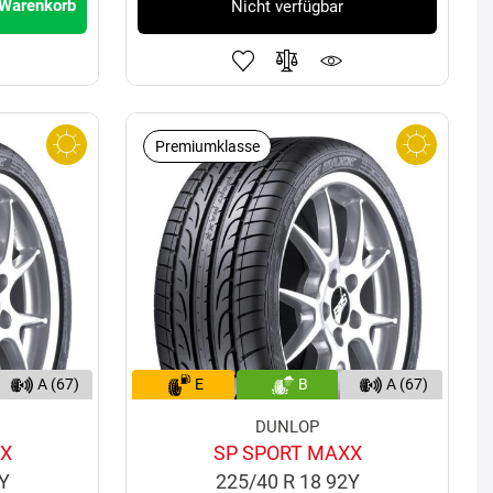
 Warenkorb
Nicht verfügbar
Premiumklasse
A (67)
E
B
A (67)
DUNLOP
XX
SP SPORT MAXX
1Y
225/40 R 18 92Y