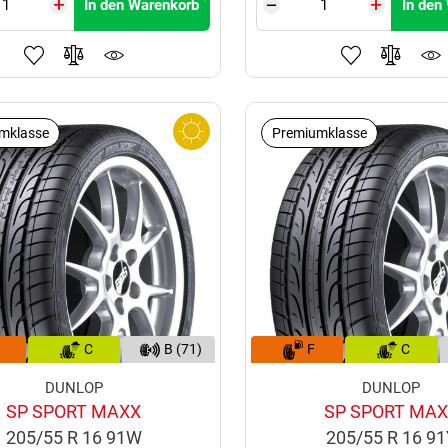
In den Warenkorb
In den
mklasse
Premiumklasse
C
B (71)
F
C
DUNLOP
DUNLOP
SP SPORT MAXX
SP SPORT MA
205/55 R 16 91W
205/55 R 16 9