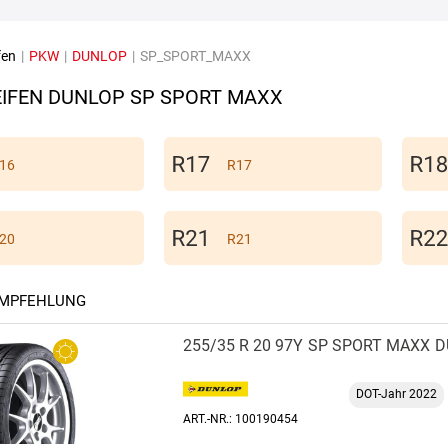
fen
|
PKW
|
DUNLOP
|
SP_SPORT_MAXX
IFEN DUNLOP SP SPORT MAXX
16
R17
20
R21
EMPFEHLUNG
255/35 R 20 97Y
SP SPORT MAXX
D
DOT-Jahr 2022
ART.-NR.: 100190454