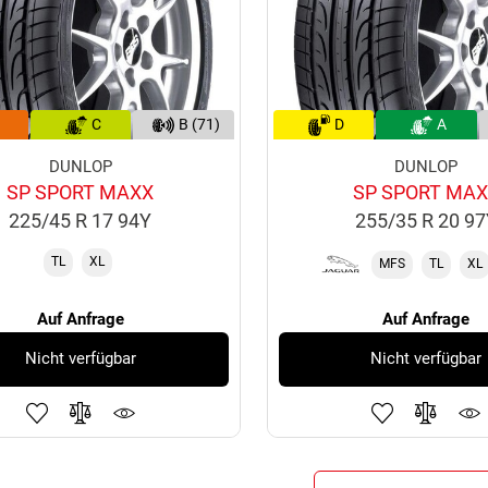
C
B (71)
D
A
DUNLOP
DUNLOP
SP SPORT MAXX
SP SPORT MA
225/45 R 17 94Y
255/35 R 20 9
TL
XL
MFS
TL
XL
Auf Anfrage
Auf Anfrage
Nicht verfügbar
Nicht verfügbar