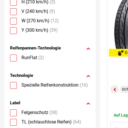
H (210 km/h)
(3)
V (240 km/h)
(9)
W (270 km/h)
(12)
Y (300 km/h)
(39)
Reifenpannen-Technologie
D
RunFlat
(2)
Technologie
Spezielle Reifenkonstruktion
(16)
DOT
Label
Felgenschutz
(38)
Auf Lag
TL (schlauchlose Reifen)
(64)