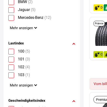
BMW
(2)
D
Jaguar
(5)
Mercedes-Benz
(12)
Prämie
Mehr anzeigen
Lastindex
100
(5)
C
101
(3)
102
(4)
103
(1)
Vom bill
Mehr anzeigen
Premiu
Geschwindigkeitsindex