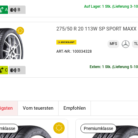
Auf Lager: 1 Stk. (Lieferung 3-1
A
B
(73)
275/50 R 20 113W
SP SPORT MAXX
MFS
TL
ART.-NR.: 100034328
Extern: 1 Stk. (Lieferung 5-1
C
B
(73)
igsten
Vom teuersten
Empfohlen
mklasse
Premiumklasse