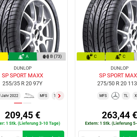
A
B (73)
C
C
DUNLOP
DUNLOP
SP SPORT MAXX
SP SPORT MA
255/35 R 20 97Y
275/50 R 20 11
-Jahr 2022
MFS
TL
XL
ZR
MFS
TL
X
209,45 €
263,44 
er: 1 Stk. (Lieferung 3-10 Tage)
Extern: 1 Stk. (Lieferung 5