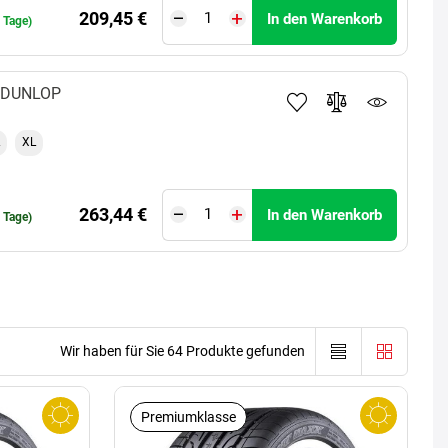
209,45 €
In den Warenkorb
0 Tage)
DUNLOP
XL
263,44 €
In den Warenkorb
0 Tage)
Wir haben für Sie 64 Produkte gefunden
Premiumklasse