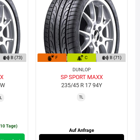
B (73)
F
C
B (71)
DUNLOP
XX
SP SPORT MAXX
3W
235/45 R 17 94Y
TL
L
€
-10 Tage)
Auf Anfrage