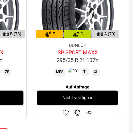
B (73)
E
C
A (70)
DUNLOP
XX
SP SPORT MAXX
7Y
295/35 R 21 107Y
ZR
MFS
TL
XL
Auf Anfrage
Nicht verfügbar