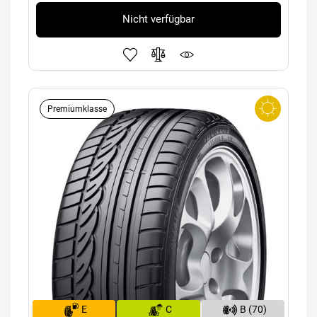
Nicht verfügbar
Premiumklasse
E
C
B (70)