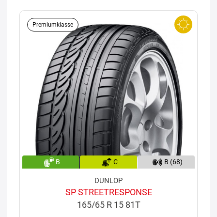
Premiumklasse
B
C
B (68)
DUNLOP
SP STREETRESPONSE
165/65 R 15 81T