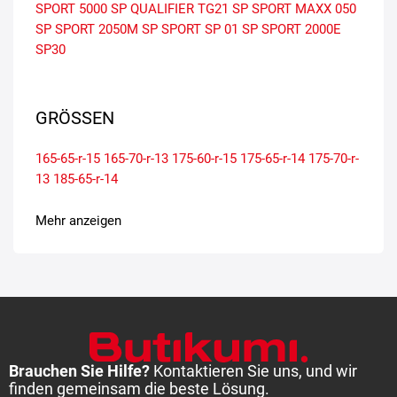
SPORT 5000
SP QUALIFIER TG21
SP SPORT MAXX 050
SP SPORT 2050M
SP SPORT SP 01
SP SPORT 2000E
SP30
GRÖSSEN
165-65-r-15
165-70-r-13
175-60-r-15
175-65-r-14
175-70-r-
13
185-65-r-14
Mehr anzeigen
Brauchen Sie Hilfe?
Kontaktieren Sie uns, und wir
finden gemeinsam die beste Lösung.