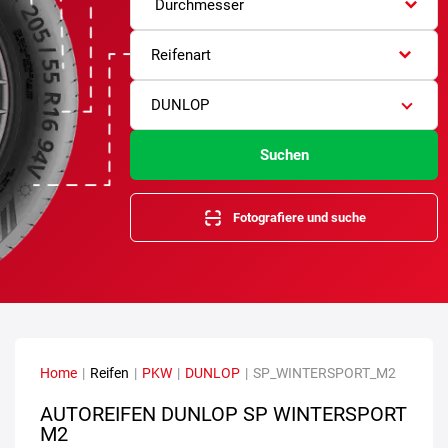
Durchmesser
Reifenart
DUNLOP
Suchen
Fotografiere und suche
Home
|
Reifen
|
PKW
|
DUNLOP
|
SP_WINTERSPORT_M2
AUTOREIFEN DUNLOP SP WINTERSPORT
M2