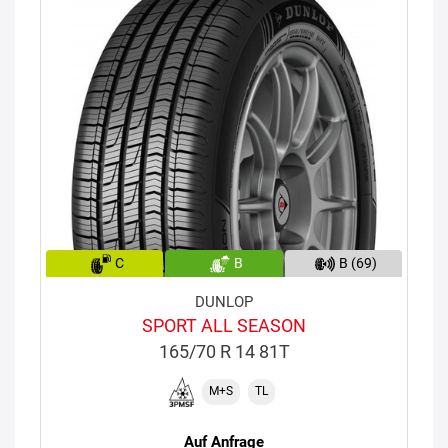
C
B
B (69)
DUNLOP
SPORT ALL SEASON
165/70 R 14 81T
M+S
TL
Auf Anfrage