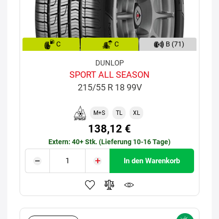
C
C
B (71)
DUNLOP
SPORT ALL SEASON
215/55 R 18 99V
M+S
TL
XL
138,12 €
Extern: 40+ Stk. (Lieferung 10-16 Tage)
In den Warenkorb