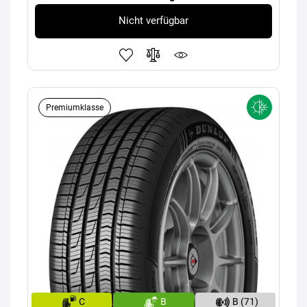
Nicht verfügbar
Premiumklasse
C
B
B (71)