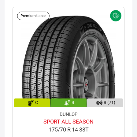
Premiumklasse
C
B
B (71)
DUNLOP
SPORT ALL SEASON
175/70 R 14 88T