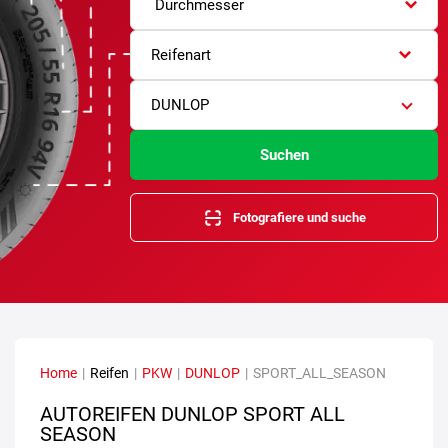
Durchmesser
Reifenart
DUNLOP
Suchen
Fotografiere und suche
Home
|
Reifen
|
PKW
|
DUNLOP
|
SPORT_ALL_SEASON
AUTOREIFEN DUNLOP SPORT ALL
SEASON