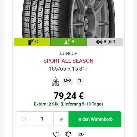
C
B
B (69)
DUNLOP
SPORT ALL SEASON
165/65 R 15 81T
M+S
TL
79,24 €
Extern: 2 Stk. (Lieferung 5-10 Tage)
In den Warenkorb