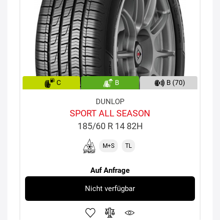
C
B
B (70)
DUNLOP
SPORT ALL SEASON
185/60 R 14 82H
M+S
TL
Auf Anfrage
Nicht verfügbar