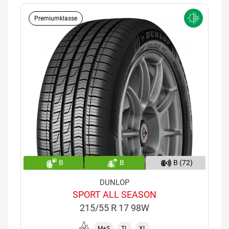
Premiumklasse
B
B
B (72)
DUNLOP
SPORT ALL SEASON
215/55 R 17 98W
M+S
TL
XL