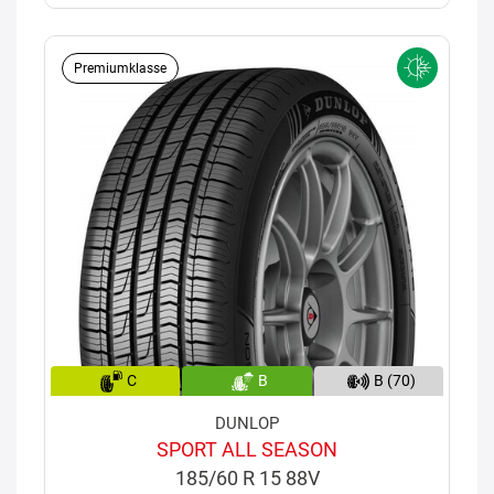
Premiumklasse
C
B
B (70)
DUNLOP
SPORT ALL SEASON
185/60 R 15 88V