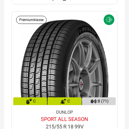
Premiumklasse
C
C
B (71)
DUNLOP
SPORT ALL SEASON
215/55 R 18 99V