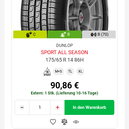
C
B
B (70)
DUNLOP
SPORT ALL SEASON
175/65 R 14 86H
M+S
TL
XL
90,86 €
Extern: 1 Stk. (Lieferung 10-16 Tage)
In den Warenkorb