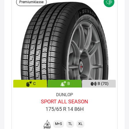
Premiumklasse
C
B
B (70)
DUNLOP
SPORT ALL SEASON
175/65 R 14 86H
M+S
TL
XL