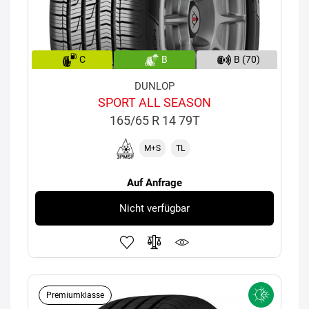
C
B
B (70)
DUNLOP
SPORT ALL SEASON
165/65 R 14 79T
M+S
TL
Auf Anfrage
Nicht verfügbar
Premiumklasse