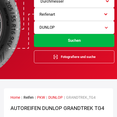
Durchmesser
Reifenart
DUNLOP
Suchen
Fotografiere und suche
Home
|
Reifen
|
PKW
|
DUNLOP
|
GRANDTREK_TG4
AUTOREIFEN DUNLOP GRANDTREK TG4