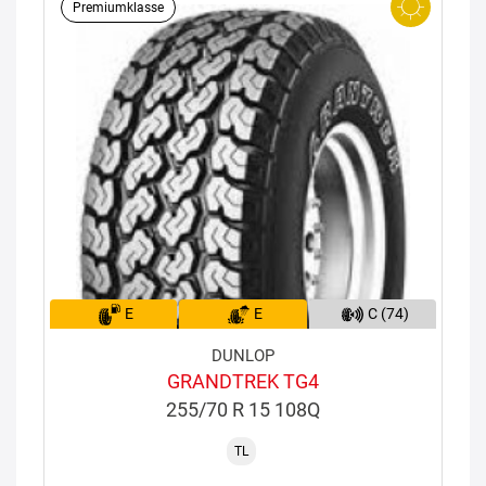
Premiumklasse
E
E
C (74)
DUNLOP
GRANDTREK TG4
255/70 R 15 108Q
TL