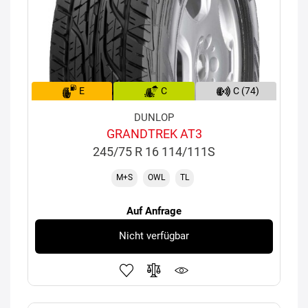
E
C
C (74)
DUNLOP
GRANDTREK AT3
245/75 R 16 114/111S
M+S
OWL
TL
Auf Anfrage
Nicht verfügbar