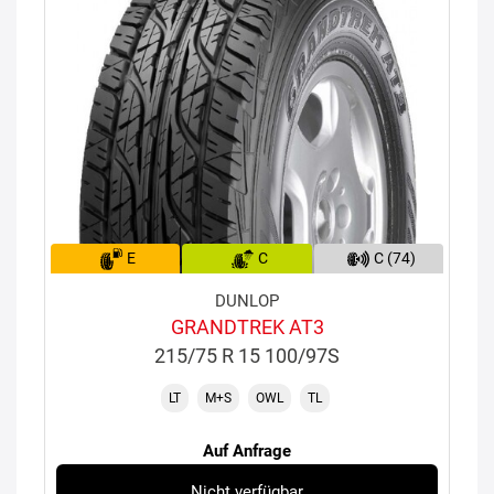
E
C
C (74)
DUNLOP
GRANDTREK AT3
215/75 R 15 100/97S
LT
M+S
OWL
TL
Auf Anfrage
Nicht verfügbar