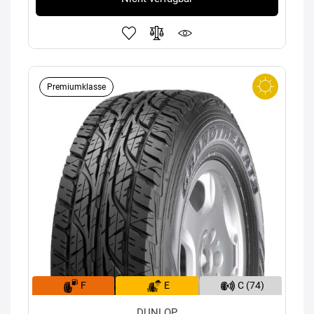
Premiumklasse
F
E
C (74)
DUNLOP