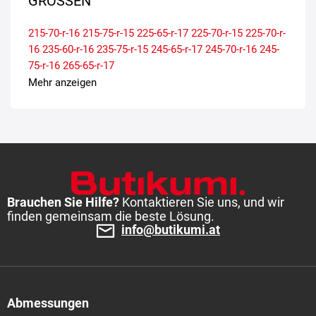
GRÖSSEN
215-70-r-16
215-75-r-15
225-65-r-17
225-70-r-15
225-70-r-
16
235-60-r-16
235-75-r-15
245-65-r-17
245-70-r-16
245-
75-r-16
265-65-r-17
Mehr anzeigen
Brauchen Sie Hilfe?
Kontaktieren Sie uns, und wir
finden gemeinsam die beste Lösung.
info@butikumi.at
Abmessungen