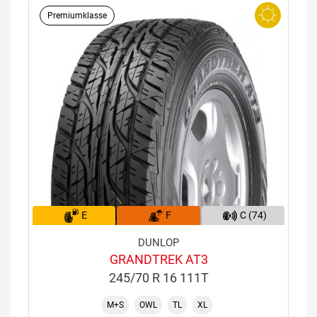
Premiumklasse
E
F
C (74)
DUNLOP
GRANDTREK AT3
245/70 R 16 111T
M+S
OWL
TL
XL