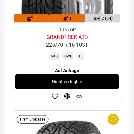
F
F
C (74)
DUNLOP
GRANDTREK AT3
225/70 R 16 103T
M+S
OWL
TL
Auf Anfrage
Nicht verfügbar
Premiumklasse