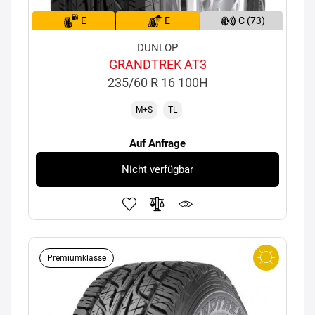
E
E
C (73)
DUNLOP
GRANDTREK AT3
235/60 R 16 100H
M+S
TL
Auf Anfrage
Nicht verfügbar
Premiumklasse