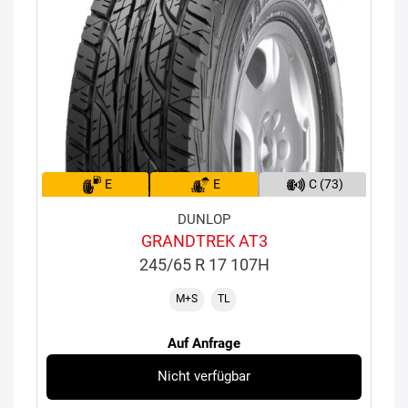
E
E
C (73)
DUNLOP
GRANDTREK AT3
245/65 R 17 107H
M+S
TL
Auf Anfrage
Nicht verfügbar