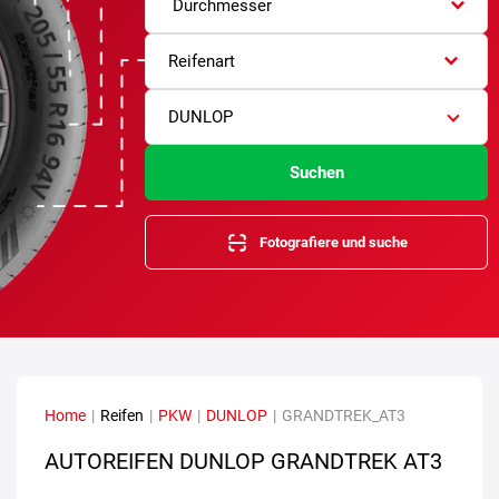
Durchmesser
Reifenart
DUNLOP
Suchen
Fotografiere und suche
Home
|
Reifen
|
PKW
|
DUNLOP
|
GRANDTREK_AT3
AUTOREIFEN DUNLOP GRANDTREK AT3