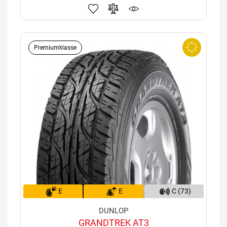
Premiumklasse
E
E
C (73)
DUNLOP
GRANDTREK AT3