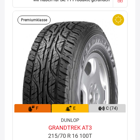
Premiumklasse
F
E
C (74)
DUNLOP
GRANDTREK AT3
215/70 R 16 100T