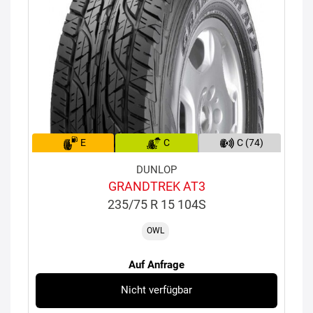
E
C
C (74)
DUNLOP
GRANDTREK AT3
235/75 R 15 104S
OWL
Auf Anfrage
Nicht verfügbar