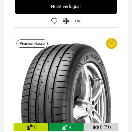
Nicht verfügbar
Premiumklasse
C
A
B (71)