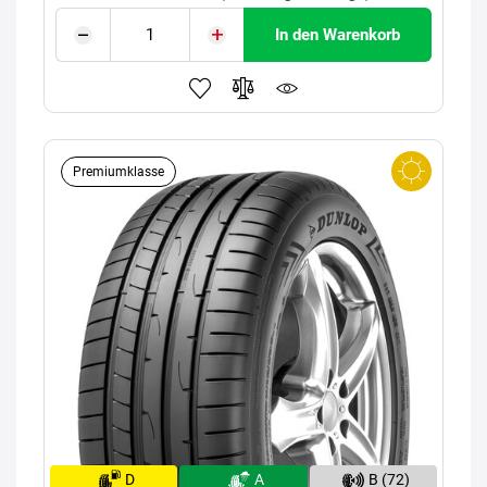
In den Warenkorb
Premiumklasse
D
A
B (72)