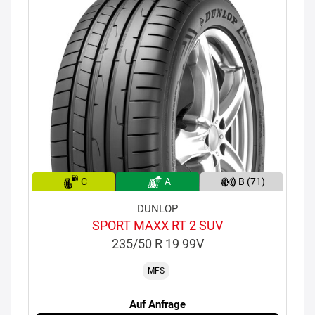
C
A
B (71)
DUNLOP
SPORT MAXX RT 2 SUV
235/50 R 19 99V
MFS
Auf Anfrage