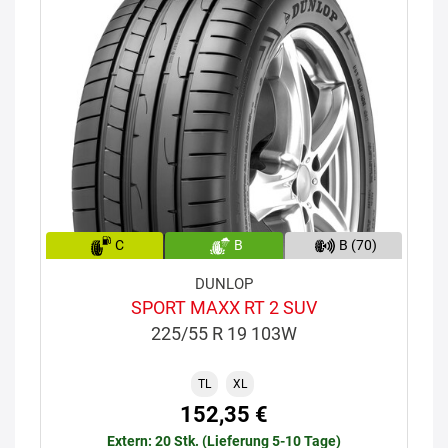
C
B
B (70)
DUNLOP
SPORT MAXX RT 2 SUV
225/55 R 19 103W
TL
XL
152,35 €
Extern: 20 Stk. (Lieferung 5-10 Tage)