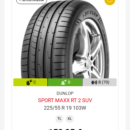
Premiumklasse
C
B
B (70)
DUNLOP
SPORT MAXX RT 2 SUV
225/55 R 19 103W
TL
XL