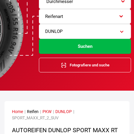
Durchmesser
Reifenart
DUNLOP
Suchen
Fotografiere und suche
Home
|
Reifen
|
PKW
|
DUNLOP
|
SPORT_MAXX_RT_2_SUV
AUTOREIFEN DUNLOP SPORT MAXX RT