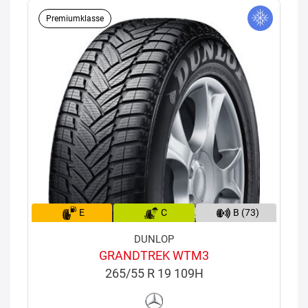
Premiumklasse
E
C
B (73)
DUNLOP
GRANDTREK WTM3
265/55 R 19 109H