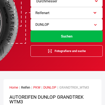
Durchmesser
Reifenart
DUNLOP
Suchen
Fotografiere und suche
Home
|
Reifen
|
PKW
|
DUNLOP
|
GRANDTREK_WTM3
AUTOREIFEN DUNLOP GRANDTREK
WTM3