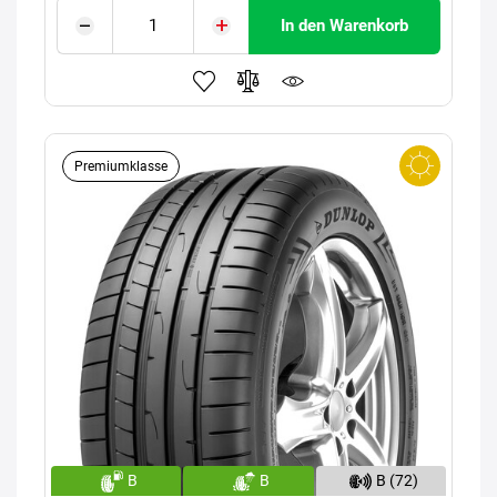
In den Warenkorb
Premiumklasse
B
B
B (72)