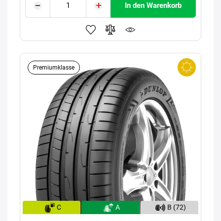
In den Warenkorb
Premiumklasse
C
A
B (72)