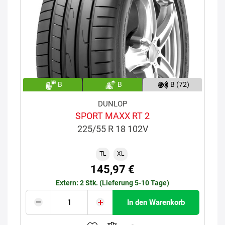
B
B
B (72)
DUNLOP
SPORT MAXX RT 2
225/55 R 18 102V
TL
XL
145,97 €
Extern: 2 Stk. (Lieferung 5-10 Tage)
In den Warenkorb