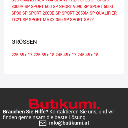
3000A
SP SPORT 600
SP SPORT 9090
SP SPORT 5000
SP30
SP SPORT 2000E
SP SPORT 2050M
SP QUALIFIER
TG21
SP SPORT MAXX 050
SP SPORT SP 01
GRÖSSEN
225-55-r-17
225-55-r-18
245-45-r-17
245-45-r-18
Brauchen Sie Hilfe?
Kontaktieren Sie uns, und wir
finden gemeinsam die beste Lösung.
info@butikumi.at