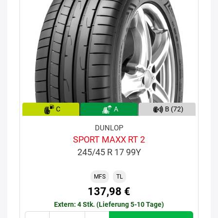
C
A
B (72)
DUNLOP
SPORT MAXX RT 2
245/45 R 17 99Y
MFS
TL
137,98 €
Extern: 4 Stk. (Lieferung 5-10 Tage)