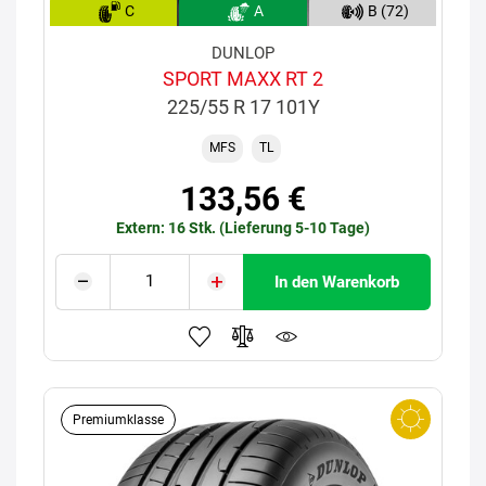
C
A
B (72)
DUNLOP
SPORT MAXX RT 2
225/55 R 17 101Y
MFS
TL
133,56 €
Extern: 16 Stk. (Lieferung 5-10 Tage)
In den Warenkorb
Premiumklasse