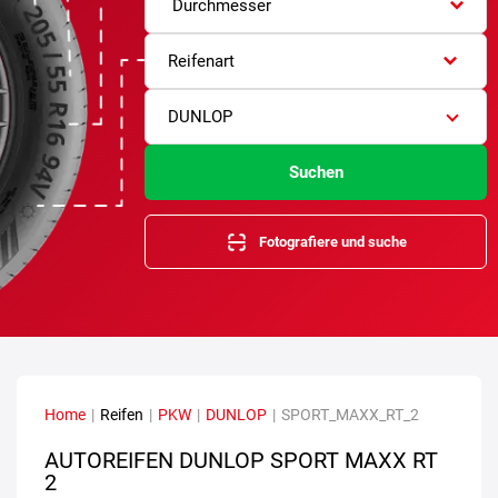
Durchmesser
Reifenart
DUNLOP
Suchen
Fotografiere und suche
Home
|
Reifen
|
PKW
|
DUNLOP
|
SPORT_MAXX_RT_2
AUTOREIFEN DUNLOP SPORT MAXX RT
2