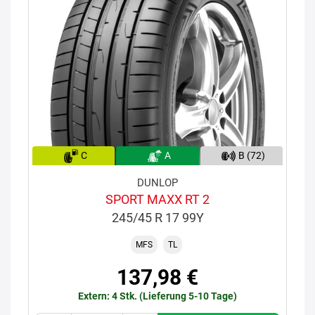
C
A
B (72)
DUNLOP
SPORT MAXX RT 2
245/45 R 17 99Y
MFS
TL
137,98 €
Extern: 4 Stk. (Lieferung 5-10 Tage)