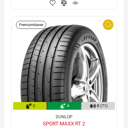
Premiumklasse
C
A
B (71)
DUNLOP
SPORT MAXX RT 2