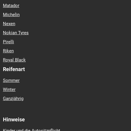
Matador
Michelin
Nexen
Nokian Tyres
Pirelli
Riken
Royal Black
Reifenart
Sommer
Winter
Ganzjährig
Hinweise
Kinder und die Autositzpflicht