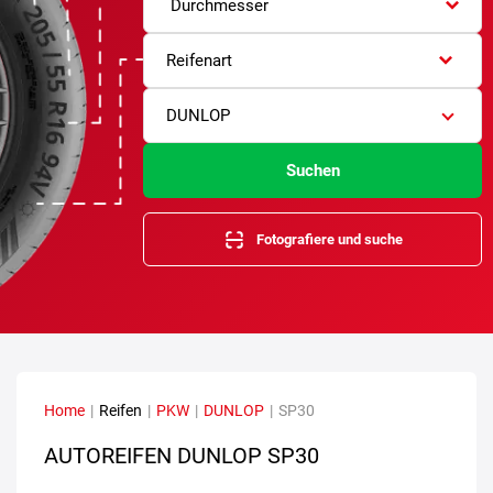
Durchmesser
Reifenart
DUNLOP
Suchen
Fotografiere und suche
Home
|
Reifen
|
PKW
|
DUNLOP
|
SP30
AUTOREIFEN DUNLOP SP30