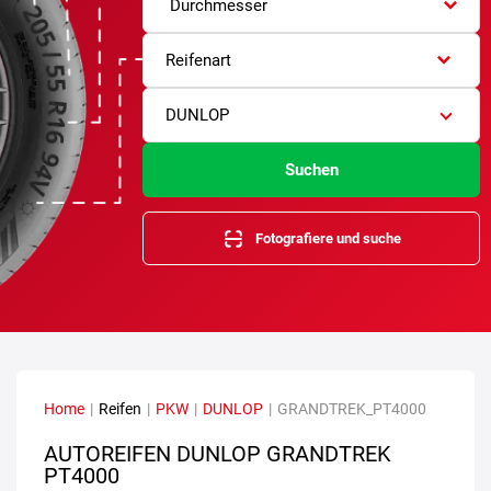
Durchmesser
Reifenart
DUNLOP
Suchen
Fotografiere und suche
Home
|
Reifen
|
PKW
|
DUNLOP
|
GRANDTREK_PT4000
AUTOREIFEN DUNLOP GRANDTREK
PT4000