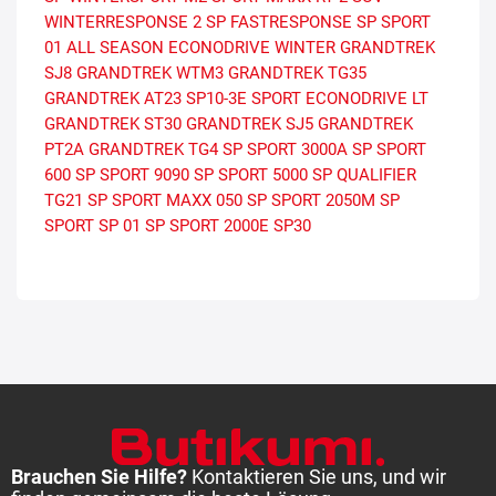
WINTERRESPONSE 2
SP FASTRESPONSE
SP SPORT
01 ALL SEASON
ECONODRIVE WINTER
GRANDTREK
SJ8
GRANDTREK WTM3
GRANDTREK TG35
GRANDTREK AT23
SP10-3E
SPORT
ECONODRIVE LT
GRANDTREK ST30
GRANDTREK SJ5
GRANDTREK
PT2A
GRANDTREK TG4
SP SPORT 3000A
SP SPORT
600
SP SPORT 9090
SP SPORT 5000
SP QUALIFIER
TG21
SP SPORT MAXX 050
SP SPORT 2050M
SP
SPORT SP 01
SP SPORT 2000E
SP30
Brauchen Sie Hilfe?
Kontaktieren Sie uns, und wir