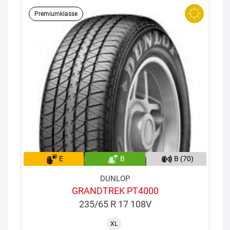
Premiumklasse
E
B
B (70)
DUNLOP
GRANDTREK PT4000
235/65 R 17 108V
XL