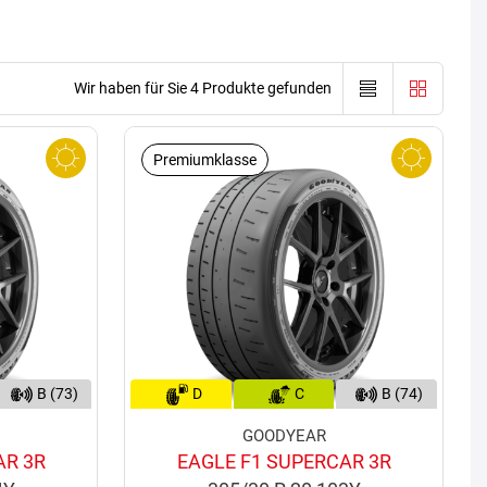
Wir haben für Sie 4 Produkte gefunden
Premiumklasse
B (73)
D
C
B (74)
GOODYEAR
AR 3R
EAGLE F1 SUPERCAR 3R