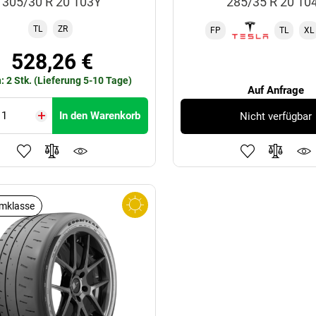
305/30 R 20 103Y
285/35 R 20 10
TL
ZR
FP
TL
XL
528,26 €
: 2 Stk. (Lieferung 5-10 Tage)
Auf Anfrage
In den Warenkorb
Nicht verfügbar
mklasse