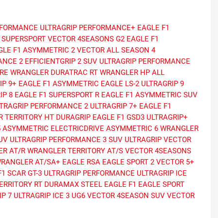
ERFORMANCE
ULTRAGRIP PERFORMANCE+
EAGLE F1
1 SUPERSPORT
VECTOR 4SEASONS G2
EAGLE F1
GLE F1 ASYMMETRIC 2
VECTOR ALL SEASON 4
ANCE 2
EFFICIENTGRIP 2 SUV
ULTRAGRIP PERFORMANCE
RE
WRANGLER DURATRAC RT
WRANGLER HP ALL
IP 9+
EAGLE F1 ASYMMETRIC
EAGLE LS-2
ULTRAGRIP 9
IP 8
EAGLE F1 SUPERSPORT R
EAGLE F1 ASYMMETRIC SUV
TRAGRIP PERFORMANCE 2
ULTRAGRIP 7+
EAGLE F1
 TERRITORY HT
DURAGRIP
EAGLE F1 GSD3
ULTRAGRIP+
5 ASYMMETRIC
ELECTRICDRIVE ASYMMETRIC 6
WRANGLER
UV
ULTRAGRIP PERFORMANCE 3 SUV
ULTRAGRIP
VECTOR
R AT/R
WRANGLER TERRITORY AT/S
VECTOR 4SEASONS
RANGLER AT/SA+
EAGLE RSA
EAGLE SPORT 2
VECTOR 5+
F1 SCAR
GT-3
ULTRAGRIP PERFORMANCE
ULTRAGRIP ICE
ERRITORY RT
DURAMAX STEEL
EAGLE F1
EAGLE SPORT
P 7
ULTRAGRIP ICE 3
UG6
VECTOR 4SEASON SUV
VECTOR