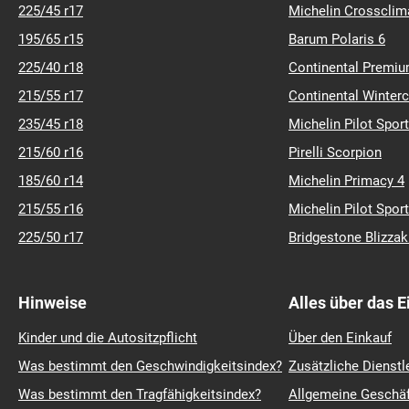
225/45 r17
Michelin Crossclim
195/65 r15
Barum Polaris 6
225/40 r18
Continental Premiu
215/55 r17
Continental Winter
235/45 r18
Michelin Pilot Sport
215/60 r16
Pirelli Scorpion
185/60 r14
Michelin Primacy 4
215/55 r16
Michelin Pilot Sport
225/50 r17
Bridgestone Blizza
Hinweise
Alles über das 
Kinder und die Autositzpflicht
Über den Einkauf
Was bestimmt den Geschwindigkeitsindex?
Zusätzliche Dienstl
Was bestimmt den Tragfähigkeitsindex?
Allgemeine Geschä