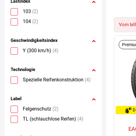
Lastindex
103
(2)
104
(2)
Vom bill
Geschwindigkeitsindex
Premiu
Y (300 km/h)
(4)
Technologie
Spezielle Reifenkonstruktion
(4)
Label
Felgenschutz
(2)
D
TL (schlauchlose Reifen)
(4)
EA