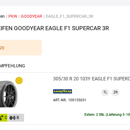
fen
|
PKW
|
GOODYEAR
|
EAGLE_F1_SUPERCAR_3R
IFEN GOODYEAR EAGLE F1 SUPERCAR 3R
20
EMPFEHLUNG
305/30 R 20 103Y
EAGLE F1 SUPER
TL
ZR
ART.-NR.: 100155031
Extern: 2 Stk. (Lieferung 5-1
C
B
(74)