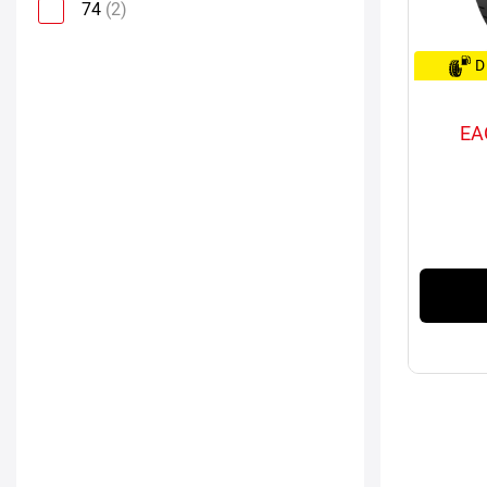
74
(2)
D
EA