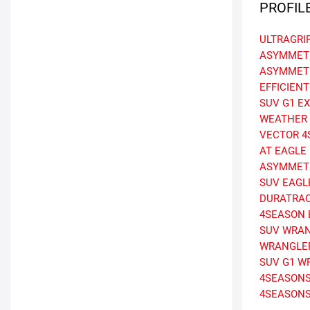
PROFIL
ULTRAGRI
ASYMMETR
ASYMMETR
EFFICIENT
SUV G1
E
WEATHER
VECTOR 4
AT
EAGLE
ASYMMETR
SUV
EAGL
DURATRA
4SEASON
SUV
WRAN
WRANGLER
SUV G1
W
4SEASON
4SEASON