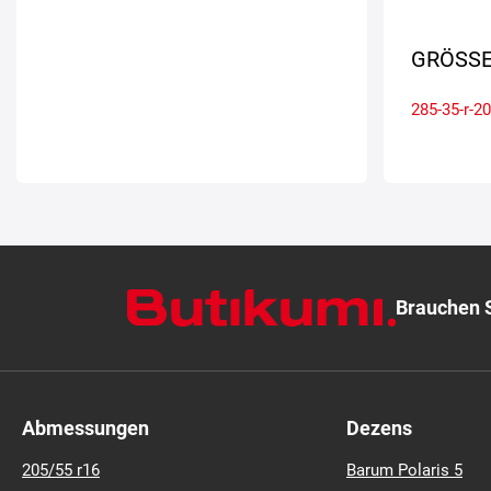
GRÖSSE
285-35-r-20
Brauchen S
Abmessungen
Dezens
205/55 r16
Barum Polaris 5