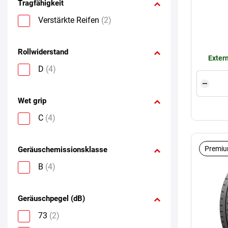
Tragfähigkeit
Verstärkte Reifen
(2)
Rollwiderstand
Extern
D
(4)
Wet grip
C
(4)
Premiu
Geräuschemissionsklasse
B
(4)
Geräuschpegel (dB)
73
(2)