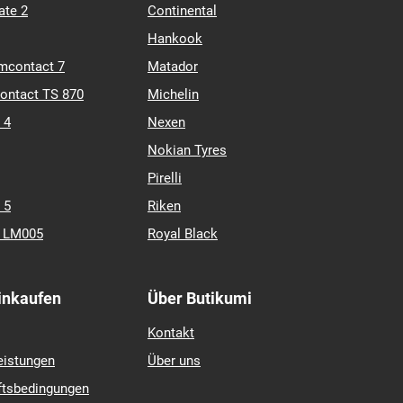
ate 2
Continental
Hankook
mcontact 7
Matador
contact TS 870
Michelin
 4
Nexen
Nokian Tyres
Pirelli
 5
Riken
k LM005
Royal Black
Einkaufen
Über Butikumi
Kontakt
eistungen
Über uns
ftsbedingungen