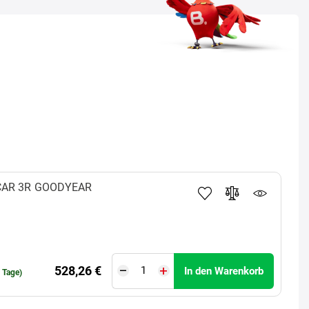
CAR 3R
GOODYEAR
528,26 €
In den Warenkorb
0 Tage)