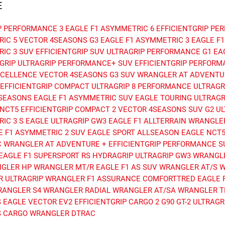
E
P PERFORMANCE 3
EAGLE F1 ASYMMETRIC 6
EFFICIENTGRIP P
IC 5
VECTOR 4SEASONS G3
EAGLE F1 ASYMMETRIC 3
EAGLE F
IC 3 SUV
EFFICIENTGRIP SUV
ULTRAGRIP PERFORMANCE G1
EA
GRIP
ULTRAGRIP PERFORMANCE+ SUV
EFFICIENTGRIP PERFORM
XCELLENCE
VECTOR 4SEASONS G3 SUV
WRANGLER AT ADVENTU
EFFICIENTGRIP COMPACT
ULTRAGRIP 8 PERFORMANCE
ULTRAGR
SEASONS
EAGLE F1 ASYMMETRIC SUV
EAGLE TOURING
ULTRAGR
 NCT5
EFFICIENTGRIP COMPACT 2
VECTOR 4SEASONS SUV G2
UL
IC 3 S
EAGLE ULTRAGRIP GW3
EAGLE F1 ALLTERRAIN
WRANGLER
E F1 ASYMMETRIC 2 SUV
EAGLE SPORT ALLSEASON
EAGLE NCT
C
WRANGLER AT ADVENTURE +
EFFICIENTGRIP PERFORMANCE S
EAGLE F1 SUPERSPORT RS
HYDRAGRIP
ULTRAGRIP GW3
WRANGLE
GLER HP
WRANGLER MT/R
EAGLE F1 AS SUV
WRANGLER AT/S
W
 ULTRAGRIP
WRANGLER F1
ASSURANCE COMFORTTRED
EAGLE 
RANGLER S4
WRANGLER RADIAL
WRANGLER AT/SA
WRANGLER T
S
EAGLE VECTOR EV2
EFFICIENTGRIP CARGO 2
G90
GT-2
ULTRAGRI
S CARGO
WRANGLER DTRAC