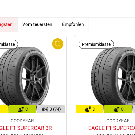
igsten
Vom teuersten
Empfohlen
mklasse
Premiumklasse
C
B (74)
D
C
GOODYEAR
GOODYEAR
GLE F1 SUPERCAR 3R
EAGLE F1 SUPERC