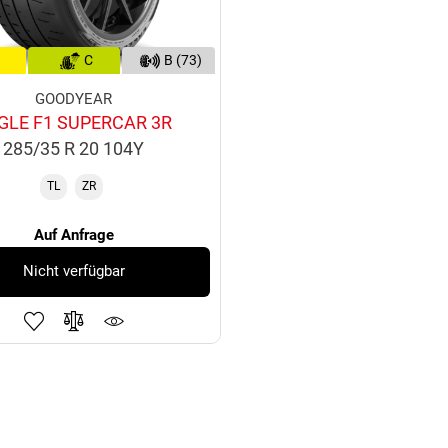
C
B (73)
GOODYEAR
GLE F1 SUPERCAR 3R
285/35 R 20 104Y
TL
ZR
Auf Anfrage
Nicht verfügbar