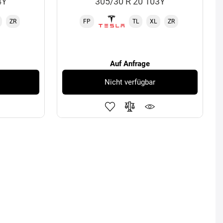
4Y
305/30 R 20 103Y
ZR
FP
TL
XL
ZR
Auf Anfrage
Nicht verfügbar