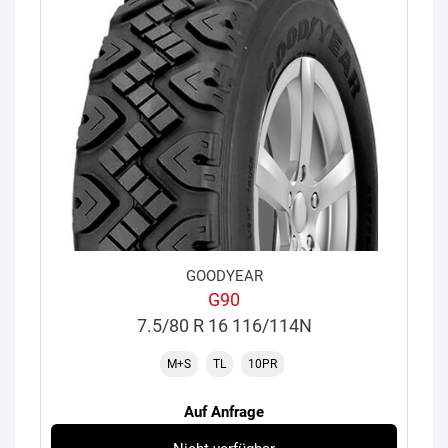
GOODYEAR
G90
7.5/80 R 16 116/114N
M+S
TL
10PR
Auf Anfrage