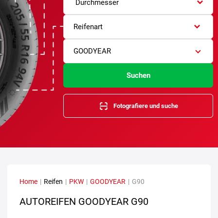
Durchmesser
Reifenart
GOODYEAR
Suchen
Fotografiere und suche
Home
|
Reifen
|
PKW
|
GOODYEAR
|
G90
AUTOREIFEN GOODYEAR G90