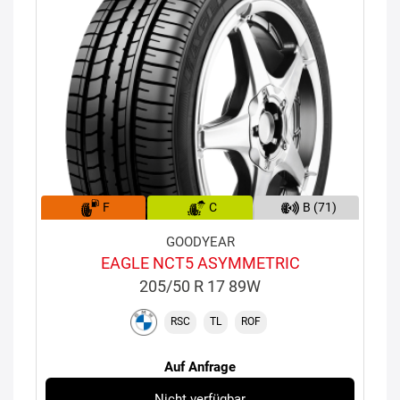
F
C
B (71)
GOODYEAR
EAGLE NCT5 ASYMMETRIC
205/50 R 17 89W
RSC
TL
ROF
Auf Anfrage
Nicht verfügbar