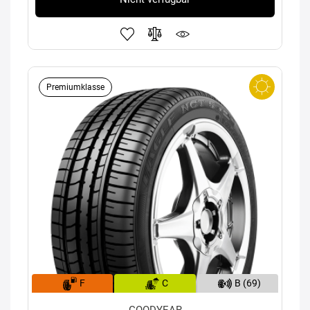
Premiumklasse
F
C
B (69)
GOODYEAR