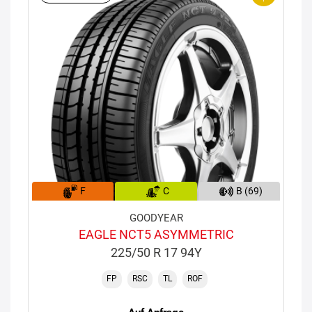
F
C
B (69)
GOODYEAR
EAGLE NCT5 ASYMMETRIC
225/50 R 17 94Y
FP
RSC
TL
ROF