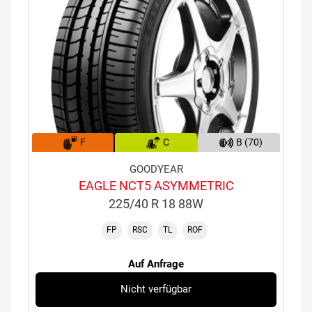
F
C
B (70)
GOODYEAR
EAGLE NCT5 ASYMMETRIC
225/40 R 18 88W
FP
RSC
TL
ROF
Auf Anfrage
Nicht verfügbar