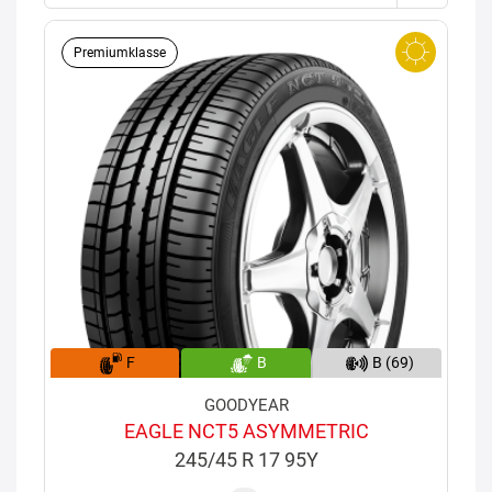
Premiumklasse
F
B
B (69)
GOODYEAR
EAGLE NCT5 ASYMMETRIC
245/45 R 17 95Y