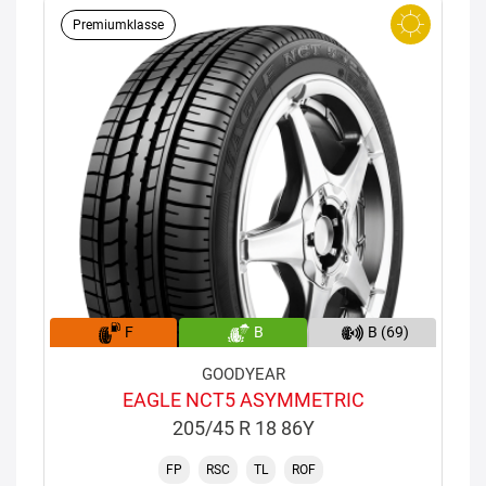
Premiumklasse
F
B
B (69)
GOODYEAR
EAGLE NCT5 ASYMMETRIC
205/45 R 18 86Y
FP
RSC
TL
ROF