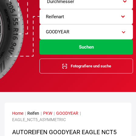
Durchmesser
Reifenart
GOODYEAR
Suchen
Fotografiere und suche
Home
|
Reifen
|
PKW
|
GOODYEAR
|
EAGLE_NCT5_ASYMMETRIC
AUTOREIFEN GOODYEAR EAGLE NCT5