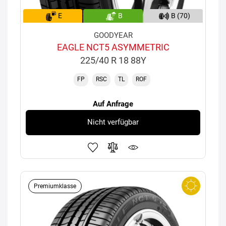
E
B
B (70)
GOODYEAR
EAGLE NCT5 ASYMMETRIC
225/40 R 18 88Y
FP
RSC
TL
ROF
Auf Anfrage
Nicht verfügbar
Premiumklasse