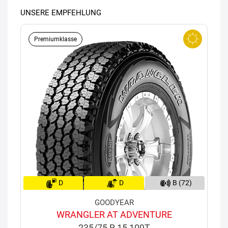
UNSERE EMPFEHLUNG
Premiumklasse
D
D
B (72)
GOODYEAR
WRANGLER AT ADVENTURE
235/75 R 15 109T