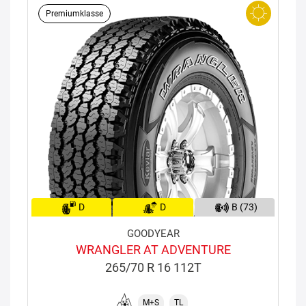
Premiumklasse
D
D
B (73)
GOODYEAR
WRANGLER AT ADVENTURE
265/70 R 16 112T
M+S
TL