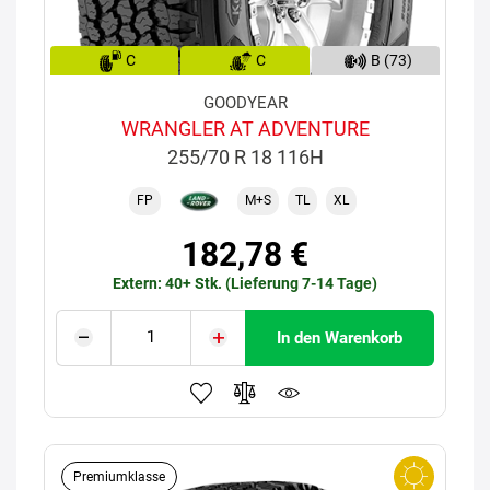
C
C
B (73)
GOODYEAR
WRANGLER AT ADVENTURE
255/70 R 18 116H
FP
M+S
TL
XL
182,78 €
Extern: 40+ Stk. (Lieferung 7-14 Tage)
In den Warenkorb
Premiumklasse