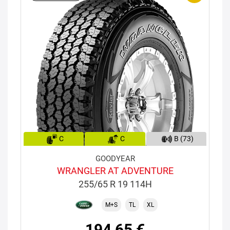
C
C
B (73)
GOODYEAR
WRANGLER AT ADVENTURE
255/65 R 19 114H
M+S
TL
XL
194,65 €