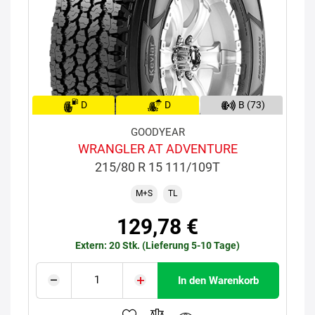
D
D
B (73)
GOODYEAR
WRANGLER AT ADVENTURE
215/80 R 15 111/109T
M+S
TL
129,78 €
Extern: 20 Stk. (Lieferung 5-10 Tage)
In den Warenkorb