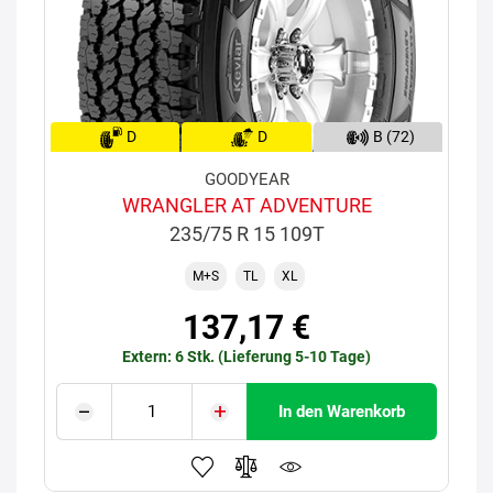
D
D
B (72)
GOODYEAR
WRANGLER AT ADVENTURE
235/75 R 15 109T
M+S
TL
XL
137,17 €
Extern: 6 Stk. (Lieferung 5-10 Tage)
In den Warenkorb