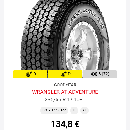
D
D
B (72)
GOODYEAR
WRANGLER AT ADVENTURE
235/65 R 17 108T
DOT-Jahr 2022
TL
XL
134,8 €