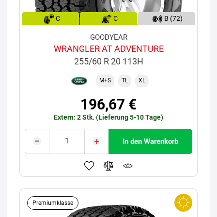
C
C
B (72)
GOODYEAR
WRANGLER AT ADVENTURE
255/60 R 20 113H
M+S
TL
XL
196,67 €
Extern: 2 Stk. (Lieferung 5-10 Tage)
In den Warenkorb
Premiumklasse