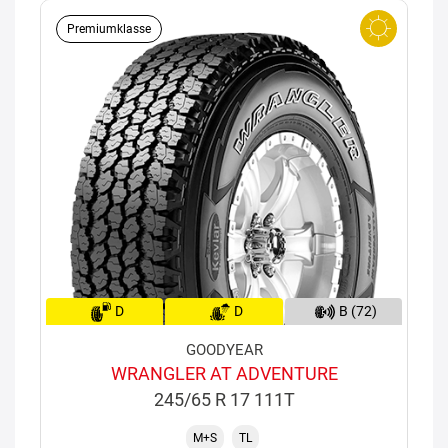
Premiumklasse
D
D
B (72)
GOODYEAR
WRANGLER AT ADVENTURE
245/65 R 17 111T
M+S
TL