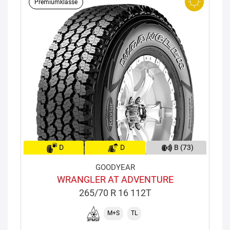
Premiumklasse
D
D
B (73)
GOODYEAR
WRANGLER AT ADVENTURE
265/70 R 16 112T
M+S
TL