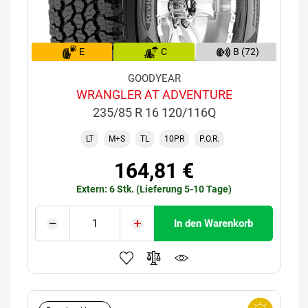
E
C
B (72)
GOODYEAR
WRANGLER AT ADVENTURE
235/85 R 16 120/116Q
LT
M+S
TL
10PR
P.O.R.
164,81 €
Extern: 6 Stk. (Lieferung 5-10 Tage)
In den Warenkorb