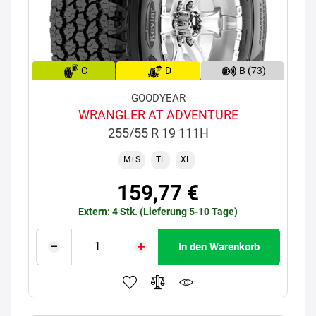
C
D
B (73)
GOODYEAR
WRANGLER AT ADVENTURE
255/55 R 19 111H
M+S
TL
XL
159,77 €
Extern: 4 Stk. (Lieferung 5-10 Tage)
In den Warenkorb