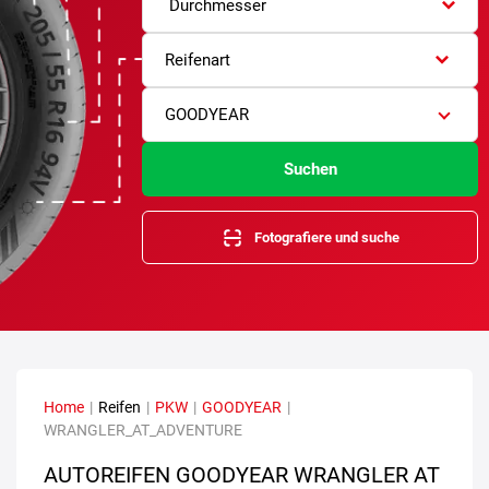
Durchmesser
Reifenart
GOODYEAR
Suchen
Fotografiere und suche
Home
|
Reifen
|
PKW
|
GOODYEAR
|
WRANGLER_AT_ADVENTURE
AUTOREIFEN GOODYEAR WRANGLER AT