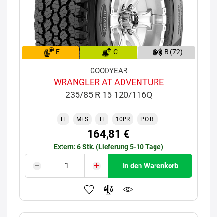
E
C
B (72)
GOODYEAR
WRANGLER AT ADVENTURE
235/85 R 16 120/116Q
LT
M+S
TL
10PR
P.O.R.
164,81 €
Extern: 6 Stk. (Lieferung 5-10 Tage)
In den Warenkorb