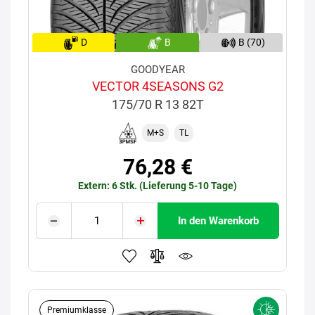
D
B
B (70)
GOODYEAR
VECTOR 4SEASONS G2
175/70 R 13 82T
M+S
TL
76,28 €
Extern: 6 Stk. (Lieferung 5-10 Tage)
In den Warenkorb
Premiumklasse