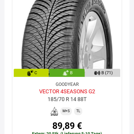
C
B
B (71)
GOODYEAR
VECTOR 4SEASONS G2
185/70 R 14 88T
M+S
TL
89,89 €
Extern: 20 Stk. (Lieferung 5-10 Tage)