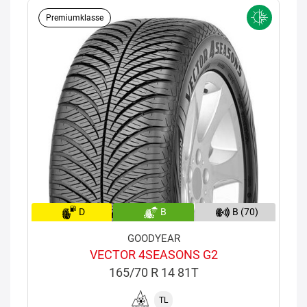
Premiumklasse
D
B
B (70)
GOODYEAR
VECTOR 4SEASONS G2
165/70 R 14 81T
TL