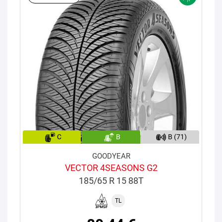
C
B
B (71)
GOODYEAR
VECTOR 4SEASONS G2
185/65 R 15 88T
TL