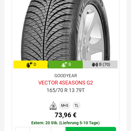
D
B
B (70)
GOODYEAR
VECTOR 4SEASONS G2
165/70 R 13 79T
M+S
TL
73,96 €
Extern: 20 Stk. (Lieferung 5-10 Tage)