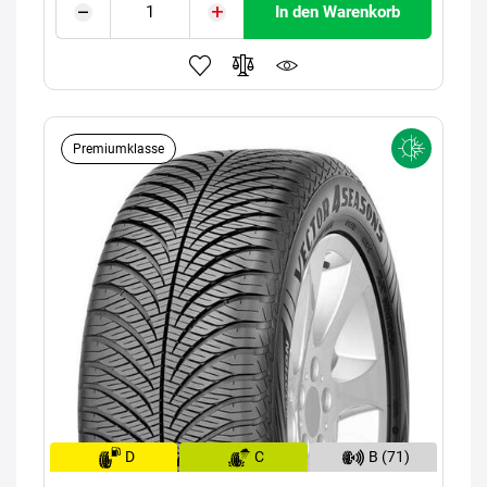
In den Warenkorb
Premiumklasse
D
C
B (71)