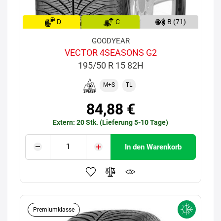
D
C
B (71)
GOODYEAR
VECTOR 4SEASONS G2
195/50 R 15 82H
M+S
TL
84,88 €
Extern: 20 Stk. (Lieferung 5-10 Tage)
In den Warenkorb
Premiumklasse