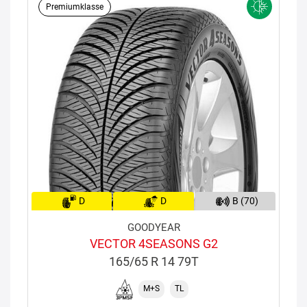
Premiumklasse
D
D
B (70)
GOODYEAR
VECTOR 4SEASONS G2
165/65 R 14 79T
M+S
TL