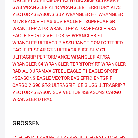
EAGLE F1 SUPERSPORT RS
HYDRAGRIP
ULTRAGRIP
GW3
WRANGLER AT/R
WRANGLER TERRITORY AT/S
VECTOR 4SEASONS SUV
WRANGLER HP
WRANGLER
MT/R
EAGLE F1 AS SUV
EAGLE F1 SUPERCAR 3R
WRANGLER AT/S
WRANGLER AT/SA+
EAGLE RSA
EAGLE SPORT 2
VECTOR 5+
WRANGLER F1
WRANGLER ULTRAGRIP
ASSURANCE COMFORTTRED
EAGLE F1 SCAR
GT-3
ULTRAGRIP ICE SUV G1
ULTRAGRIP PERFORMANCE
WRANGLER AT/SA
WRANGLER S4
WRANGLER TERRITORY RT
WRANGLER
RADIAL
DURAMAX STEEL
EAGLE F1
EAGLE SPORT
4SEASONS
EAGLE VECTOR EV2
EFFICIENTGRIP
CARGO 2
G90
GT-2
ULTRAGRIP ICE 3
UG6
ULTRAGRIP 7
VECTOR 4SEASON SUV
VECTOR 4SEASONS CARGO
WRANGLER DTRAC
GRÖSSEN
155-65-r-14
155-70-r-13
165-60-r-14
165-60-r-15
165-65-r-