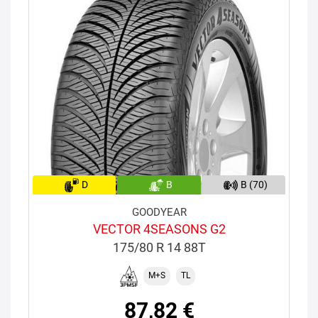
D
B
B (70)
GOODYEAR
VECTOR 4SEASONS G2
175/80 R 14 88T
M+S
TL
87,82 €