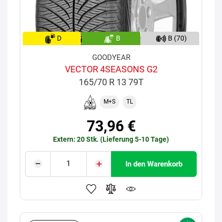
D
B
B (70)
GOODYEAR
VECTOR 4SEASONS G2
165/70 R 13 79T
M+S
TL
73,96 €
Extern: 20 Stk. (Lieferung 5-10 Tage)
In den Warenkorb