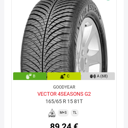
B
C
A (68)
GOODYEAR
VECTOR 4SEASONS G2
165/65 R 15 81T
M+S
TL
89,24 €