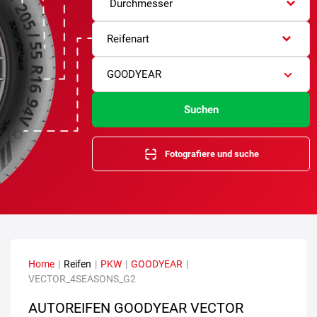
Durchmesser
Reifenart
GOODYEAR
Suchen
Fotografiere und suche
Home
|
Reifen
|
PKW
|
GOODYEAR
|
VECTOR_4SEASONS_G2
AUTOREIFEN GOODYEAR VECTOR