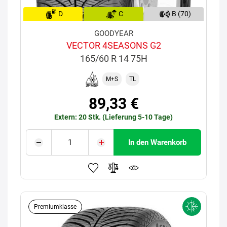
D
C
B (70)
GOODYEAR
VECTOR 4SEASONS G2
165/60 R 14 75H
M+S
TL
89,33 €
Extern: 20 Stk. (Lieferung 5-10 Tage)
In den Warenkorb
Premiumklasse