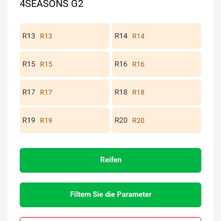
4SEASONS G2
R13
R14
R15
R16
R17
R18
R19
R20
Reifen
Filtern Sie die Parameter