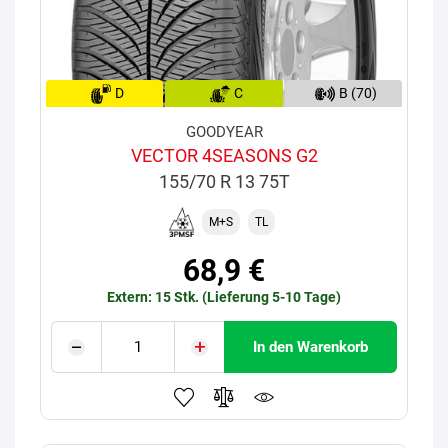
D
C
B (70)
GOODYEAR
VECTOR 4SEASONS G2
155/70 R 13 75T
M+S
TL
68,9 €
Extern: 15 Stk. (Lieferung 5-10 Tage)
In den Warenkorb