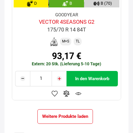
D
B
B (70)
GOODYEAR
VECTOR 4SEASONS G2
175/70 R 14 84T
M+S
TL
93,17 €
Extern: 20 Stk. (Lieferung 5-10 Tage)
In den Warenkorb
Weitere Produkte laden