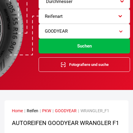
Durchmesser
Reifenart
GOODYEAR
Suchen
Fotografiere und suche
Home
|
Reifen
|
PKW
|
GOODYEAR
|
WRANGLER_F1
AUTOREIFEN GOODYEAR WRANGLER F1