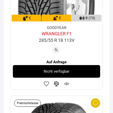
E
E
B (73)
GOODYEAR
WRANGLER F1
285/55 R 18 113V
TL
Auf Anfrage
Nicht verfügbar
Premiumklasse