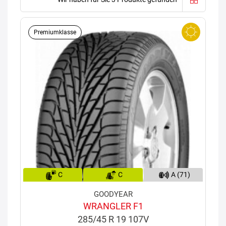
Premiumklasse
C
C
A (71)
GOODYEAR
WRANGLER F1
285/45 R 19 107V