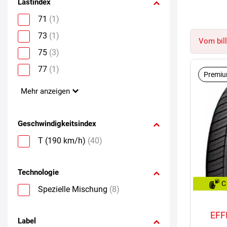
Lastindex
71
(1)
73
(1)
Vom bill
75
(3)
77
(1)
Premiu
Mehr anzeigen
Geschwindigkeitsindex
T (190 km/h)
(40)
Technologie
C
Spezielle Mischung
(8)
EFF
Label