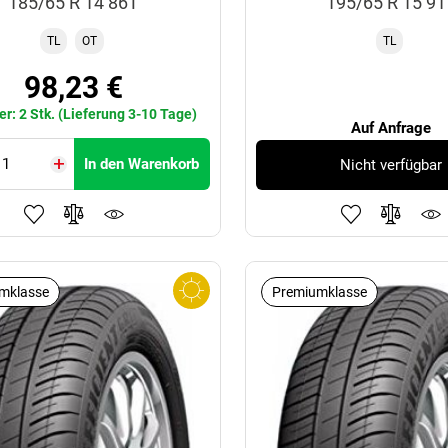
185/65 R 14 86T
195/65 R 15 9
TL
OT
TL
98,23 €
er: 2 Stk. (Lieferung 3-10 Tage)
Auf Anfrage
In den Warenkorb
Nicht verfügbar
mklasse
Premiumklasse