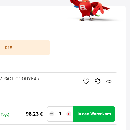
R15
OMPACT
GOODYEAR
98,23 €
In den Warenkorb
0 Tage)