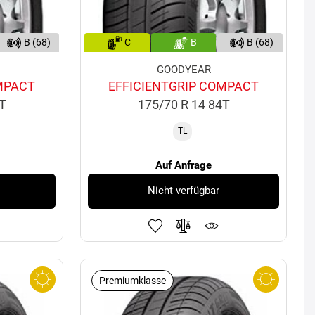
B (68)
C
B
B (68)
GOODYEAR
MPACT
EFFICIENTGRIP COMPACT
2T
175/70 R 14 84T
TL
Auf Anfrage
Nicht verfügbar
Premiumklasse