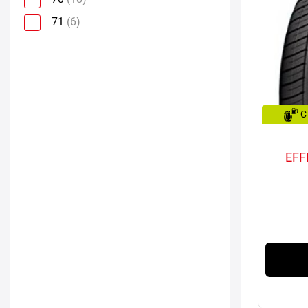
71
(6)
C
EFF