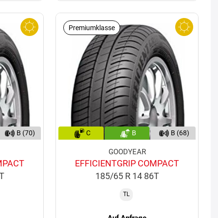
Premiumklasse
B (70)
C
B
B (68)
GOODYEAR
MPACT
EFFICIENTGRIP COMPACT
9T
185/65 R 14 86T
TL
Auf Anfrage