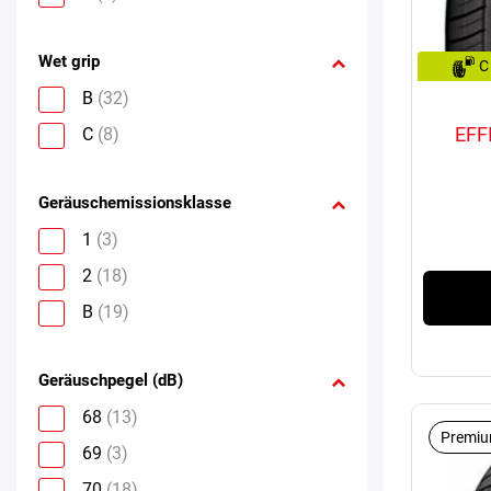
Wet grip
C
B
(32)
EFF
C
(8)
Geräuschemissionsklasse
1
(3)
2
(18)
B
(19)
Geräuschpegel (dB)
68
(13)
Premiu
69
(3)
70
(18)