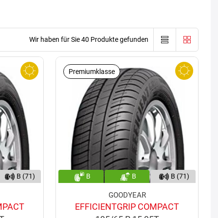
Wir haben für Sie 40 Produkte gefunden
Premiumklasse
B (71)
B
B
B (71)
GOODYEAR
MPACT
EFFICIENTGRIP COMPACT