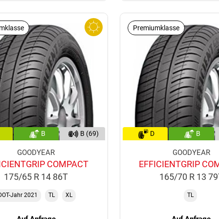
mklasse
Premiumklasse
B
B (69)
D
B
GOODYEAR
GOODYEAR
ICIENTGRIP COMPACT
EFFICIENTGRIP CO
175/65 R 14 86T
165/70 R 13 7
DOT-Jahr 2021
TL
XL
TL
Auf Anfrage
Auf Anfrage