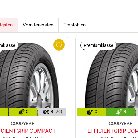
igsten
Vom teuersten
Empfohlen
mklasse
Premiumklasse
C
B (70)
C
B
GOODYEAR
GOODYEAR
ICIENTGRIP COMPACT
EFFICIENTGRIP CO