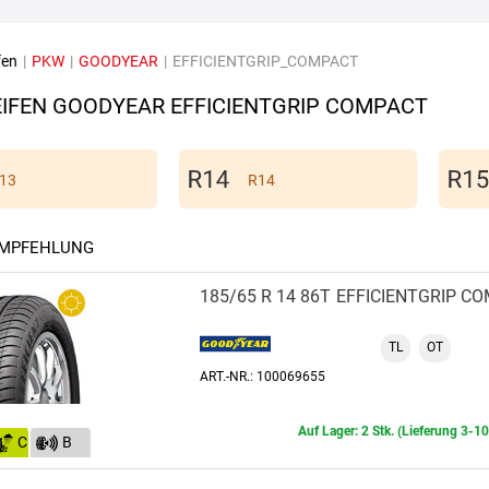
fen
|
PKW
|
GOODYEAR
|
EFFICIENTGRIP_COMPACT
IFEN GOODYEAR EFFICIENTGRIP COMPACT
13
R14
EMPFEHLUNG
185/65 R 14 86T
EFFICIENTGRIP C
TL
OT
ART.-NR.: 100069655
Auf Lager: 2 Stk. (Lieferung 3-1
C
B
(70)