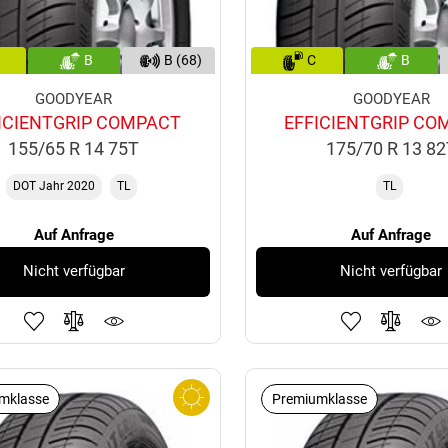
B
B (68)
C
B
GOODYEAR
GOODYEAR
ICIENTGRIP COMPACT
EFFICIENTGRIP CO
155/65 R 14 75T
175/70 R 13 8
DOT Jahr 2020
TL
TL
Auf Anfrage
Auf Anfrage
Nicht verfügbar
Nicht verfügbar
mklasse
Premiumklasse