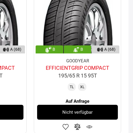
A (68)
B
B
A (68)
GOODYEAR
MPACT
EFFICIENTGRIP COMPACT
8T
195/65 R 15 95T
TL
XL
Auf Anfrage
Nicht verfügbar