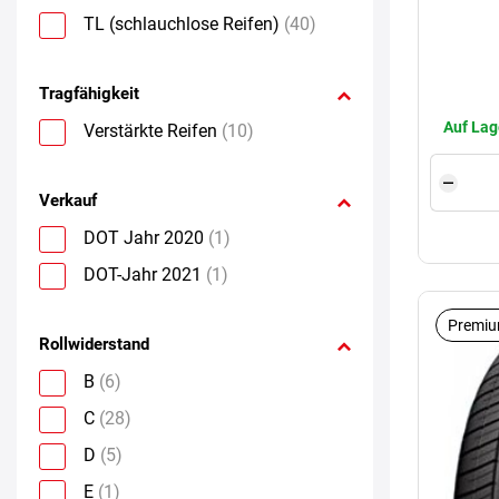
TL (schlauchlose Reifen)
(40)
Tragfähigkeit
Auf Lag
Verstärkte Reifen
(10)
Verkauf
DOT Jahr 2020
(1)
DOT-Jahr 2021
(1)
Premiu
Rollwiderstand
B
(6)
C
(28)
D
(5)
E
(1)