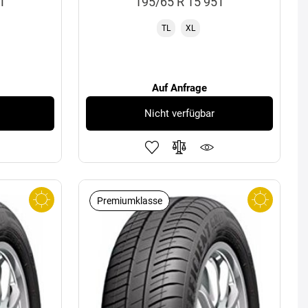
1T
195/65 R 15 95T
TL
XL
Auf Anfrage
Nicht verfügbar
Premiumklasse