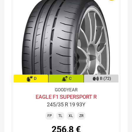
D
C
B (72)
GOODYEAR
EAGLE F1 SUPERSPORT R
245/35 R 19 93Y
FP
TL
XL
ZR
256,8 €