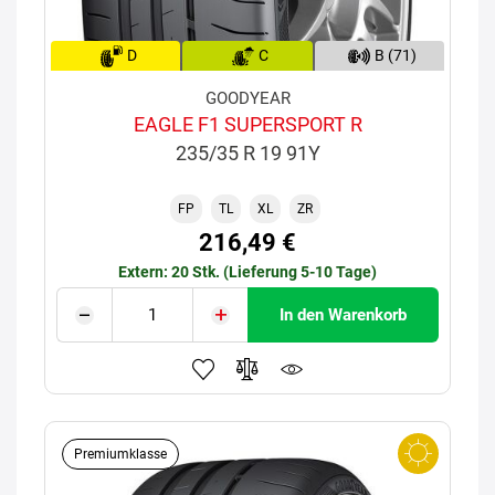
D
C
B (71)
GOODYEAR
EAGLE F1 SUPERSPORT R
235/35 R 19 91Y
FP
TL
XL
ZR
216,49 €
Extern: 20 Stk. (Lieferung 5-10 Tage)
In den Warenkorb
Premiumklasse