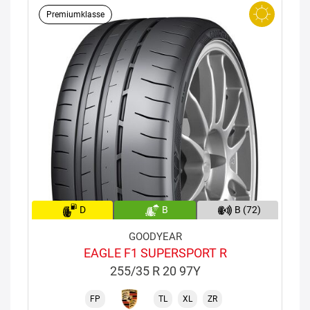
Premiumklasse
D
B
B (72)
GOODYEAR
EAGLE F1 SUPERSPORT R
255/35 R 20 97Y
FP
TL
XL
ZR