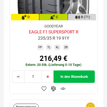
D
C
B (71)
GOODYEAR
EAGLE F1 SUPERSPORT R
235/35 R 19 91Y
FP
TL
XL
ZR
216,49 €
Extern: 20 Stk. (Lieferung 5-10 Tage)
In den Warenkorb