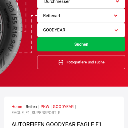
Durchmesser
Reifenart
GOODYEAR
Suchen
Fotografiere und suche
Home
|
Reifen
|
PKW
|
GOODYEAR
|
EAGLE_F1_SUPERSPORT_R
AUTOREIFEN GOODYEAR EAGLE F1