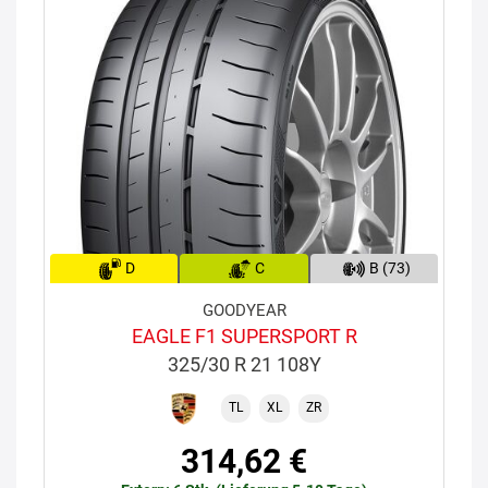
D
C
B (73)
GOODYEAR
EAGLE F1 SUPERSPORT R
325/30 R 21 108Y
TL
XL
ZR
314,62 €