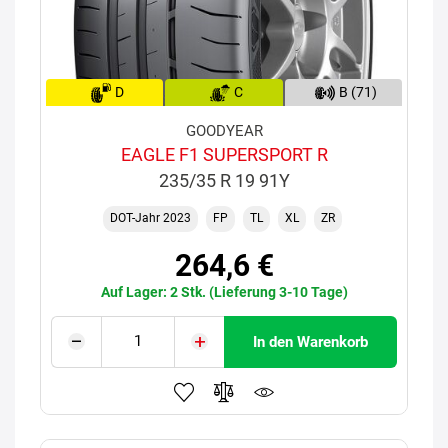
D
C
B (71)
GOODYEAR
EAGLE F1 SUPERSPORT R
235/35 R 19 91Y
DOT-Jahr 2023
FP
TL
XL
ZR
264,6 €
Auf Lager: 2 Stk. (Lieferung 3-10 Tage)
In den Warenkorb