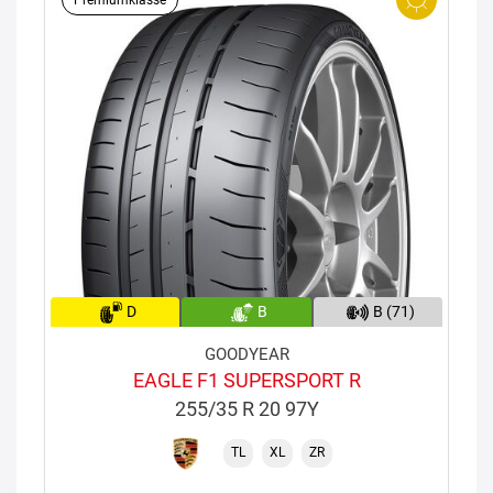
Premiumklasse
D
B
B (71)
GOODYEAR
EAGLE F1 SUPERSPORT R
255/35 R 20 97Y
TL
XL
ZR