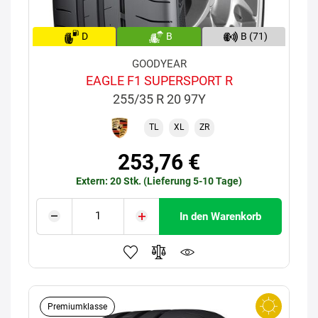
D
B
B (71)
GOODYEAR
EAGLE F1 SUPERSPORT R
255/35 R 20 97Y
TL
XL
ZR
253,76 €
Extern: 20 Stk. (Lieferung 5-10 Tage)
In den Warenkorb
Premiumklasse