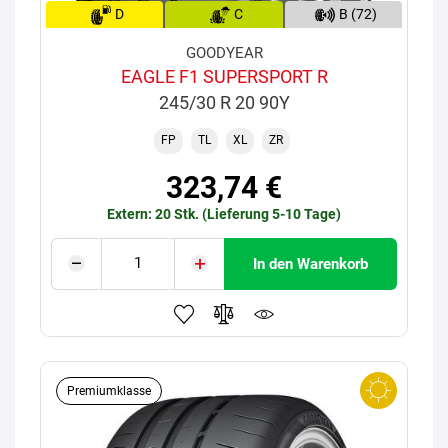
D
C
B (72)
GOODYEAR
EAGLE F1 SUPERSPORT R
245/30 R 20 90Y
FP
TL
XL
ZR
323,74 €
Extern: 20 Stk. (Lieferung 5-10 Tage)
In den Warenkorb
Premiumklasse