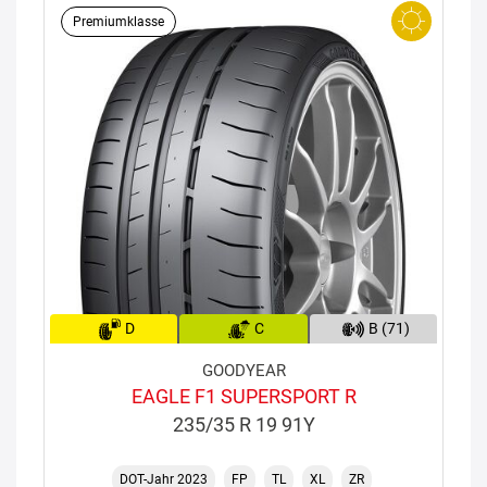
Premiumklasse
D
C
B (71)
GOODYEAR
EAGLE F1 SUPERSPORT R
235/35 R 19 91Y
DOT-Jahr 2023
FP
TL
XL
ZR