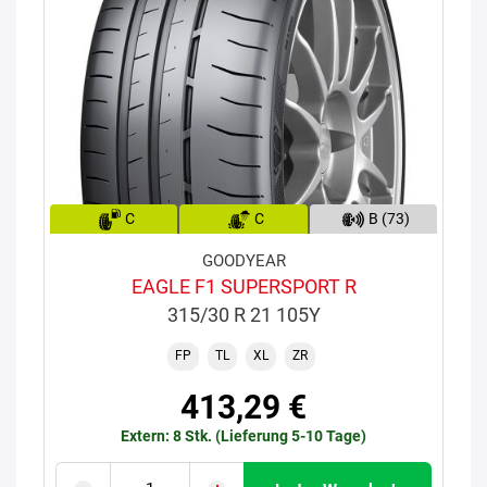
C
C
B (73)
GOODYEAR
EAGLE F1 SUPERSPORT R
315/30 R 21 105Y
FP
TL
XL
ZR
413,29 €
Extern: 8 Stk. (Lieferung 5-10 Tage)