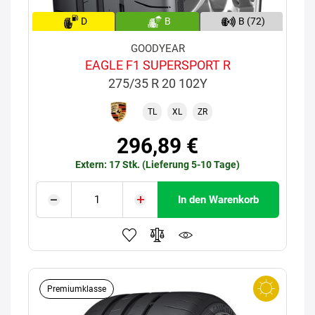
D
B
B (72)
GOODYEAR
EAGLE F1 SUPERSPORT R
275/35 R 20 102Y
TL
XL
ZR
296,89 €
Extern: 17 Stk. (Lieferung 5-10 Tage)
In den Warenkorb
Premiumklasse