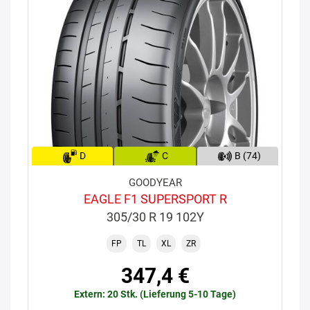
D
C
B (74)
GOODYEAR
EAGLE F1 SUPERSPORT R
305/30 R 19 102Y
FP
TL
XL
ZR
347,4 €
Extern: 20 Stk. (Lieferung 5-10 Tage)