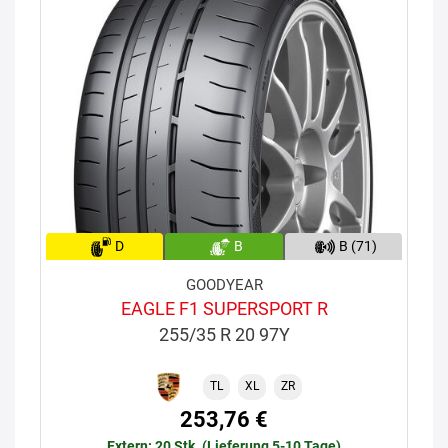
D
B
B (71)
GOODYEAR
EAGLE F1 SUPERSPORT R
255/35 R 20 97Y
TL
XL
ZR
253,76 €
Extern: 20 Stk. (Lieferung 5-10 Tage)