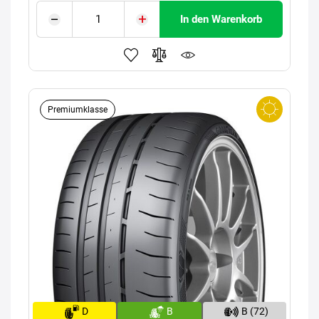
In den Warenkorb
Premiumklasse
D
B
B (72)