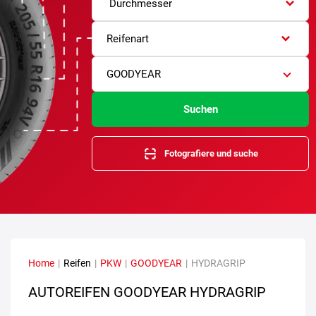
Durchmesser
Reifenart
GOODYEAR
Suchen
Fotografiere und suche
Home
|
Reifen
|
PKW
|
GOODYEAR
|
HYDRAGRIP
AUTOREIFEN GOODYEAR HYDRAGRIP