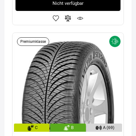
Nicht verfügbar
Premiumklasse
C
B
A (69)