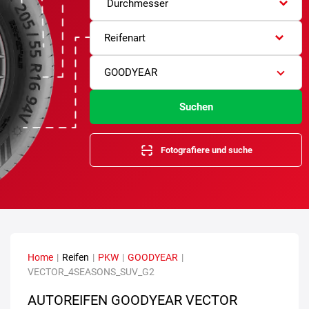
Durchmesser
Reifenart
GOODYEAR
Suchen
Fotografiere und suche
Home
|
Reifen
|
PKW
|
GOODYEAR
|
VECTOR_4SEASONS_SUV_G2
AUTOREIFEN GOODYEAR VECTOR