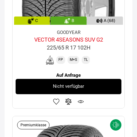
C
B
A (68)
GOODYEAR
VECTOR 4SEASONS SUV G2
225/65 R 17 102H
FP
M+S
TL
Auf Anfrage
Nicht verfügbar
Premiumklasse