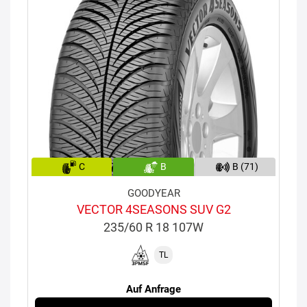
C
B
B (71)
GOODYEAR
VECTOR 4SEASONS SUV G2
235/60 R 18 107W
TL
Auf Anfrage