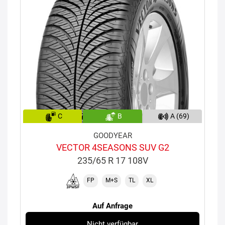
C
B
A (69)
GOODYEAR
VECTOR 4SEASONS SUV G2
235/65 R 17 108V
FP
M+S
TL
XL
Auf Anfrage
Nicht verfügbar