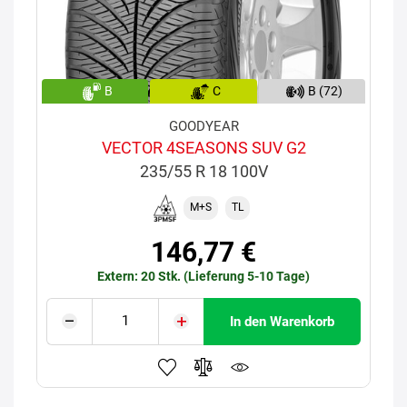
B
C
B (72)
GOODYEAR
VECTOR 4SEASONS SUV G2
235/55 R 18 100V
M+S
TL
146,77 €
Extern: 20 Stk. (Lieferung 5-10 Tage)
In den Warenkorb