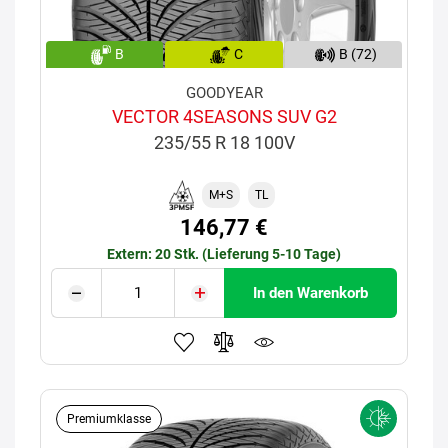
B
C
B (72)
GOODYEAR
VECTOR 4SEASONS SUV G2
235/55 R 18 100V
M+S
TL
146,77 €
Extern: 20 Stk. (Lieferung 5-10 Tage)
In den Warenkorb
Premiumklasse