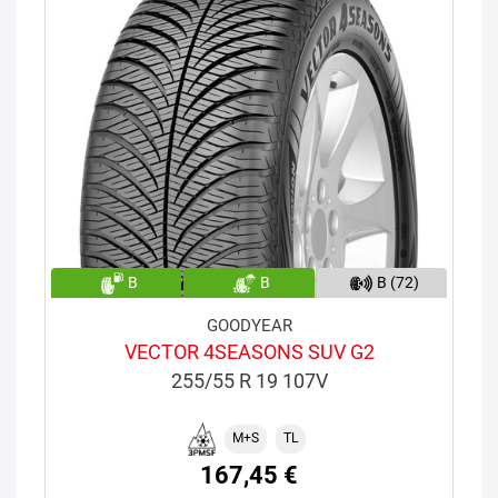
B
B
B (72)
GOODYEAR
VECTOR 4SEASONS SUV G2
255/55 R 19 107V
M+S
TL
167,45 €