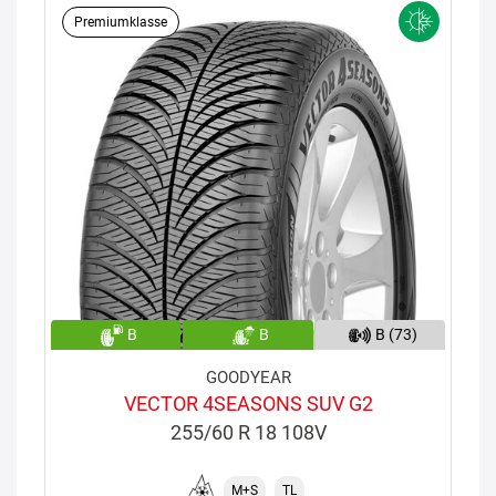
Premiumklasse
B
B
B (73)
GOODYEAR
VECTOR 4SEASONS SUV G2
255/60 R 18 108V
M+S
TL