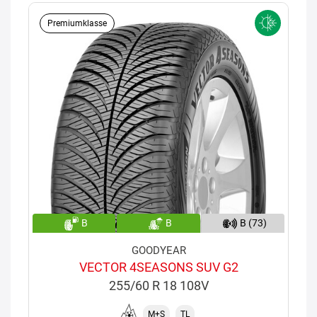
Premiumklasse
B
B
B (73)
GOODYEAR
VECTOR 4SEASONS SUV G2
255/60 R 18 108V
M+S
TL