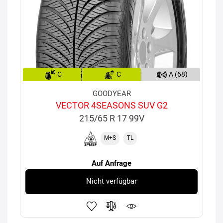
C
C
A (68)
GOODYEAR
VECTOR 4SEASONS SUV G2
215/65 R 17 99V
M+S
TL
Auf Anfrage
Nicht verfügbar