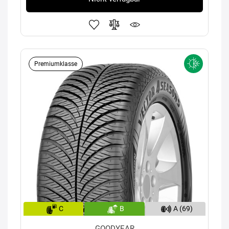
Premiumklasse
C
B
A (69)
GOODYEAR