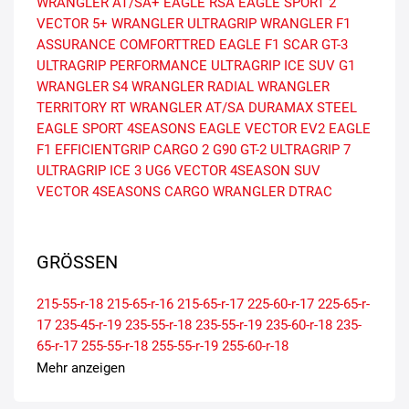
WRANGLER AT/SA+
EAGLE RSA
EAGLE SPORT 2
VECTOR 5+
WRANGLER ULTRAGRIP
WRANGLER F1
ASSURANCE COMFORTTRED
EAGLE F1 SCAR
GT-3
ULTRAGRIP PERFORMANCE
ULTRAGRIP ICE SUV G1
WRANGLER S4
WRANGLER RADIAL
WRANGLER
TERRITORY RT
WRANGLER AT/SA
DURAMAX STEEL
EAGLE SPORT 4SEASONS
EAGLE VECTOR EV2
EAGLE
F1
EFFICIENTGRIP CARGO 2
G90
GT-2
ULTRAGRIP 7
ULTRAGRIP ICE 3
UG6
VECTOR 4SEASON SUV
VECTOR 4SEASONS CARGO
WRANGLER DTRAC
GRÖSSEN
215-55-r-18
215-65-r-16
215-65-r-17
225-60-r-17
225-65-r-
17
235-45-r-19
235-55-r-18
235-55-r-19
235-60-r-18
235-
65-r-17
255-55-r-18
255-55-r-19
255-60-r-18
Mehr anzeigen