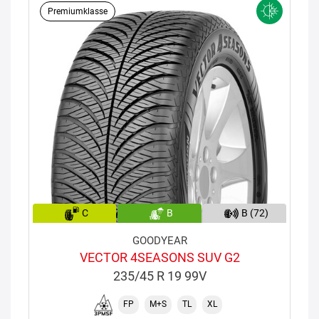
Premiumklasse
C
B
B (72)
GOODYEAR
VECTOR 4SEASONS SUV G2
235/45 R 19 99V
FP
M+S
TL
XL