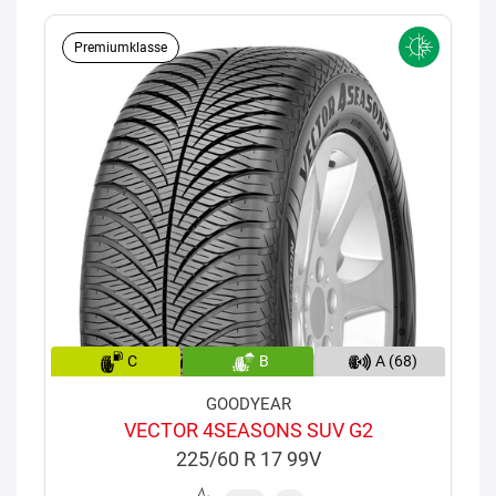
Premiumklasse
C
B
A (68)
GOODYEAR
VECTOR 4SEASONS SUV G2
225/60 R 17 99V