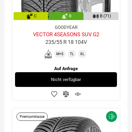
C
B
B (71)
GOODYEAR
VECTOR 4SEASONS SUV G2
235/55 R 18 104V
M+S
TL
XL
Auf Anfrage
Nicht verfügbar
Premiumklasse