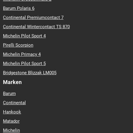
20
305-30-r-20
305-30-r-21
305-35-r-21
305-35-r-22
305-
Barum Polaris 6
40-r-20
305-45-r-20
315-30-r-21
315-30-r-22
315-35-r-20
315-35-r-21
315-35-r-22
315-40-r-21
315-40-r-22
325-30-r-
Continental Premiumcontact 7
21
325-35-r-22
Continental Wintercontact TS 870
Michelin Pilot Sport 4
Pirelli Scorpion
Michelin Primacy 4
Michelin Pilot Sport 5
Bridgestone Blizzak LM005
Marken
Barum
Continental
Hankook
Matador
Michelin