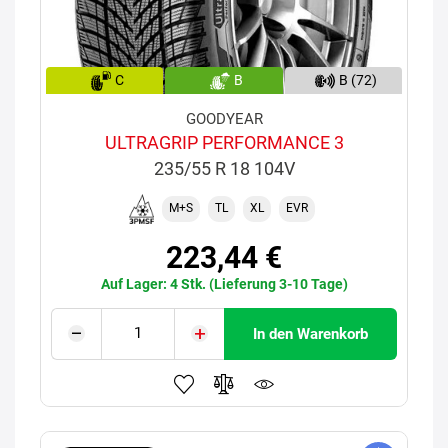
C
B
B (72)
GOODYEAR
ULTRAGRIP PERFORMANCE 3
235/55 R 18 104V
M+S
TL
XL
EVR
223,44 €
Auf Lager: 4 Stk. (Lieferung 3-10 Tage)
In den Warenkorb