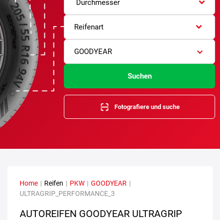
Durchmesser
Reifenart
GOODYEAR
Suchen
Fotografiere und suche
Home
|
Reifen
|
PKW
|
GOODYEAR
|
ULTRAGRIP_PERFORMANCE_3
AUTOREIFEN GOODYEAR ULTRAGRIP