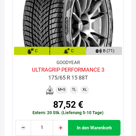
C
C
B (71)
GOODYEAR
ULTRAGRIP PERFORMANCE 3
175/65 R 15 88T
M+S
TL
XL
87,52 €
Extern: 20 Stk. (Lieferung 5-10 Tage)
In den Warenkorb