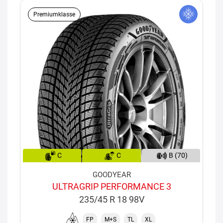
Premiumklasse
C
C
B (70)
GOODYEAR
ULTRAGRIP PERFORMANCE 3
235/45 R 18 98V
FP
M+S
TL
XL