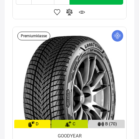
Premiumklasse
D
C
B (70)
GOODYEAR