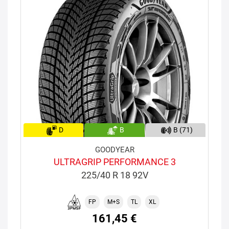
D
B
B (71)
GOODYEAR
ULTRAGRIP PERFORMANCE 3
225/40 R 18 92V
FP
M+S
TL
XL
161,45 €