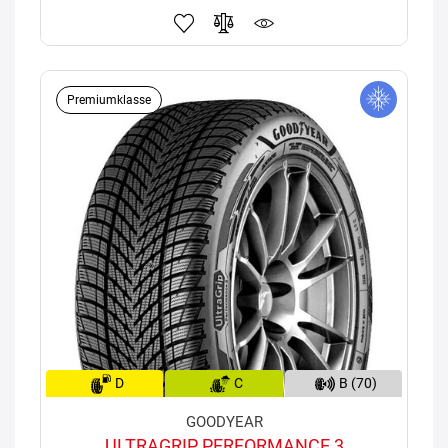
Premiumklasse
D
C
B (70)
GOODYEAR
ULTRAGRIP PERFORMANCE 3