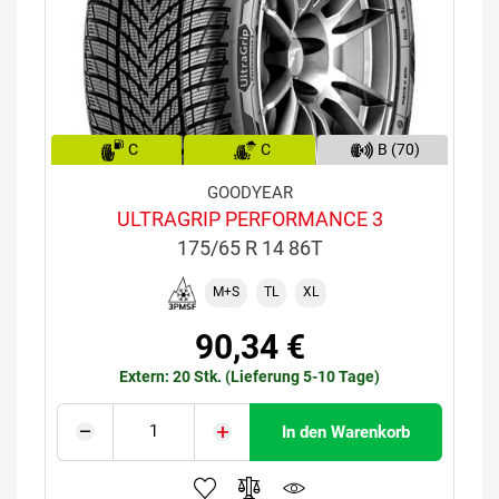
C
C
B (70)
GOODYEAR
ULTRAGRIP PERFORMANCE 3
175/65 R 14 86T
M+S
TL
XL
90,34 €
Extern: 20 Stk. (Lieferung 5-10 Tage)
In den Warenkorb