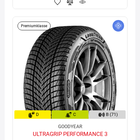
Premiumklasse
D
C
B (71)
GOODYEAR
ULTRAGRIP PERFORMANCE 3