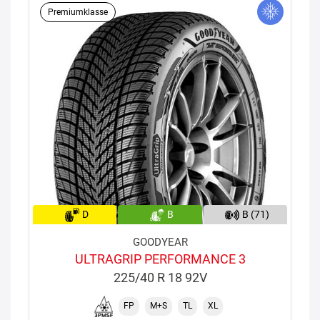
Premiumklasse
D
B
B (71)
GOODYEAR
ULTRAGRIP PERFORMANCE 3
225/40 R 18 92V
FP
M+S
TL
XL