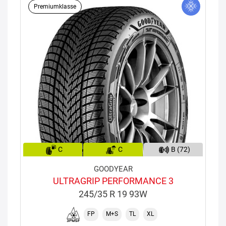
Premiumklasse
C
C
B (72)
GOODYEAR
ULTRAGRIP PERFORMANCE 3
245/35 R 19 93W
FP
M+S
TL
XL