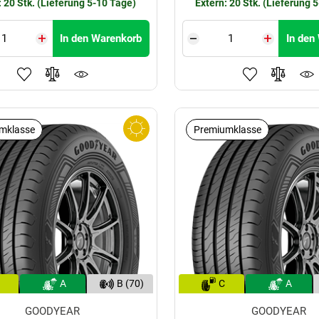
: 20 Stk. (Lieferung 5-10 Tage)
Extern: 20 Stk. (Lieferung 
In den Warenkorb
In den
mklasse
Premiumklasse
A
B (70)
C
A
GOODYEAR
GOODYEAR