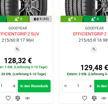
B
B (69)
B
A
GOODYEAR
GOODYEAR
FFICIENTGRIP 2 SUV
EFFICIENTGRIP 2
215/60 R 17 96H
215/65 R 16 9
TL
TL
128,32 €
129,48 
er: 1 Stk. (Lieferung 3-10 Tage)
: 20 Stk. (Lieferung 5-10 Tage)
Extern: 2 Stk. (Lieferung 5
In den Warenkorb
In den