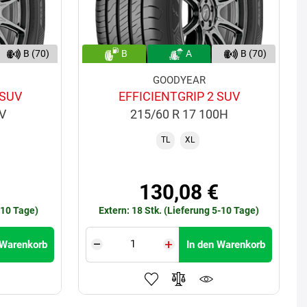
B (70)
B
A
B (70)
GOODYEAR
 SUV
EFFICIENTGRIP 2 SUV
8V
215/60 R 17 100H
TL
XL
€
130,08 €
-10 Tage)
Extern: 18 Stk. (Lieferung 5-10 Tage)
 Warenkorb
In den Warenkorb