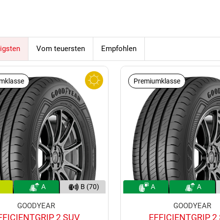
(69)
igsten
Vom teuersten
Empfohlen
mklasse
Premiumklasse
A
B (70)
A
A
GOODYEAR
GOODYEAR
FFICIENTGRIP 2 SUV
EFFICIENTGRIP 2