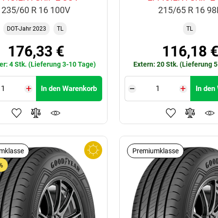
235/60 R 16 100V
215/65 R 16 9
DOT-Jahr 2023
TL
TL
176,33 €
116,18 
er: 4 Stk. (Lieferung 3-10 Tage)
Extern: 20 Stk. (Lieferung 
In den Warenkorb
In den
mklasse
Premiumklasse
%