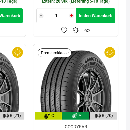
5-10 Tage)
Extern: 20 Stk. (Lieferung 5-10 Tage)
 Warenkorb
In den Warenkorb
Premiumklasse
B (71)
C
A
B (70)
GOODYEAR