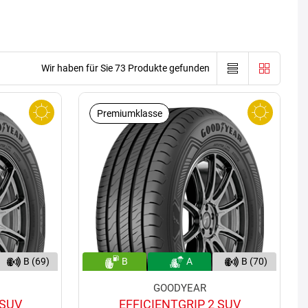
Wir haben für Sie 73 Produkte gefunden
Premiumklasse
B (69)
B
A
B (70)
GOODYEAR
 SUV
EFFICIENTGRIP 2 SUV