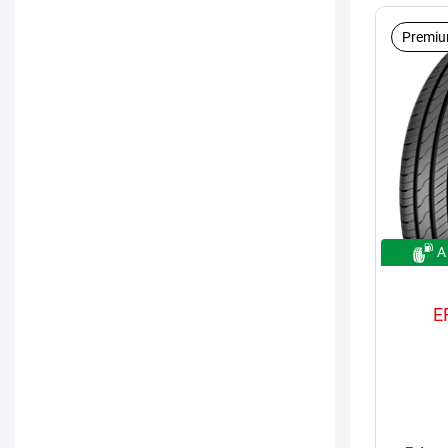
Premiu
A
E