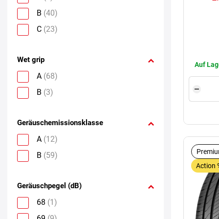
B
(40)
C
(23)
Wet grip
Auf Lag
A
(68)
B
(3)
Geräuschemissionsklasse
A
(12)
Premiu
B
(59)
Action 
Geräuschpegel (dB)
68
(1)
69
(9)