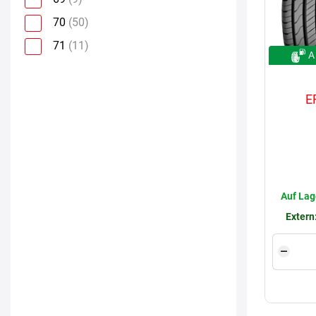
70
(50)
71
(11)
A
E
Auf Lag
Extern