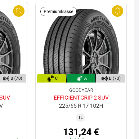
Premiumklasse
B (70)
C
A
B (70)
GOODYEAR
 SUV
EFFICIENTGRIP 2 SUV
6V
225/65 R 17 102H
TL
€
131,24 €