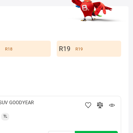
R18
R19
 SUV
GOODYEAR
TL