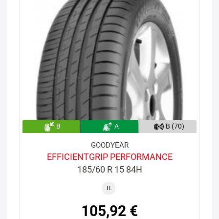
B
A
B (70)
GOODYEAR
EFFICIENTGRIP PERFORMANCE
185/60 R 15 84H
TL
105,92 €