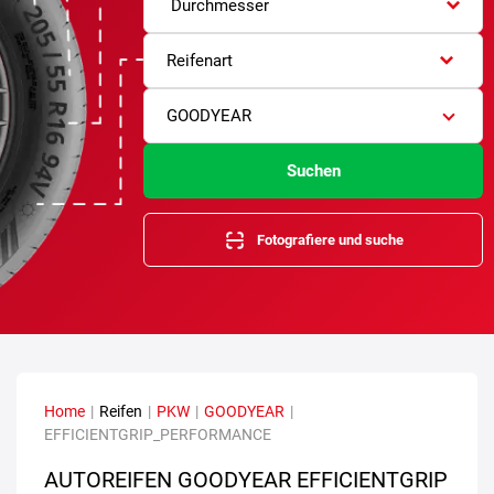
Durchmesser
Reifenart
GOODYEAR
Suchen
Fotografiere und suche
Home
|
Reifen
|
PKW
|
GOODYEAR
|
EFFICIENTGRIP_PERFORMANCE
AUTOREIFEN GOODYEAR EFFICIENTGRIP