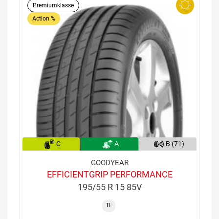
Premiumklasse
Action %
C
A
B (71)
GOODYEAR
EFFICIENTGRIP PERFORMANCE
195/55 R 15 85V
TL