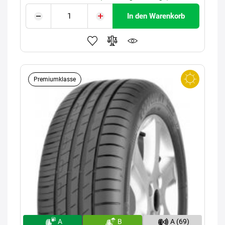
In den Warenkorb
Premiumklasse
A
B
A (69)