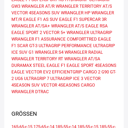
GW3
WRANGLER AT/R
WRANGLER TERRITORY AT/S
VECTOR 4SEASONS SUV
WRANGLER HP
WRANGLER
MT/R
EAGLE F1 AS SUV
EAGLE F1 SUPERCAR 3R
WRANGLER AT/SA+
WRANGLER AT/S
EAGLE RSA
EAGLE SPORT 2
VECTOR 5+
WRANGLER ULTRAGRIP
WRANGLER F1
ASSURANCE COMFORTTRED
EAGLE
F1 SCAR
GT-3
ULTRAGRIP PERFORMANCE
ULTRAGRIP
ICE SUV G1
WRANGLER S4
WRANGLER RADIAL
WRANGLER TERRITORY RT
WRANGLER AT/SA
DURAMAX STEEL
EAGLE F1
EAGLE SPORT 4SEASONS
EAGLE VECTOR EV2
EFFICIENTGRIP CARGO 2
G90
GT-
2
UG6
ULTRAGRIP 7
ULTRAGRIP ICE 3
VECTOR
4SEASON SUV
VECTOR 4SEASONS CARGO
WRANGLER DTRAC
GRÖSSEN
165-65-r-15
175-65-r-14
185-55-r-14
185-55-r-15
185-55-r-