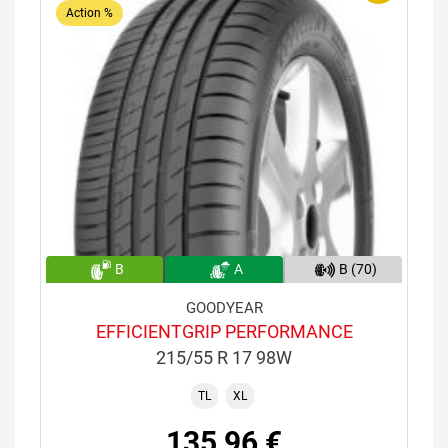
Action %
B
A
B (70)
GOODYEAR
EFFICIENTGRIP PERFORMANCE
215/55 R 17 98W
TL
XL
135,96 €