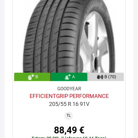
B
A
B (70)
GOODYEAR
EFFICIENTGRIP PERFORMANCE
205/55 R 16 91V
TL
88,49 €