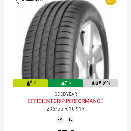
C
A
B (69)
GOODYEAR
EFFICIENTGRIP PERFORMANCE
205/55 R 16 91Y
FP
TL