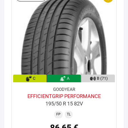
C
A
B (71)
GOODYEAR
EFFICIENTGRIP PERFORMANCE
195/50 R 15 82V
FP
TL
86,65 €