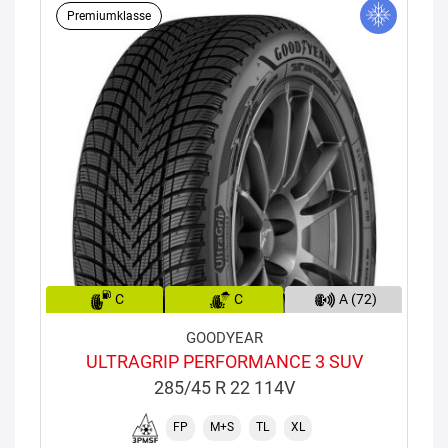
Premiumklasse
C
C
A (72)
GOODYEAR
ULTRAGRIP PERFORMANCE 3 SUV
285/45 R 22 114V
FP
M+S
TL
XL