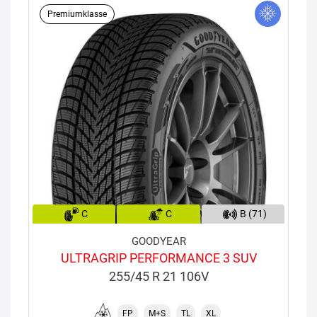
Premiumklasse
C
C
B (71)
GOODYEAR
ULTRAGRIP PERFORMANCE 3 SUV
255/45 R 21 106V
FP
M+S
TL
XL