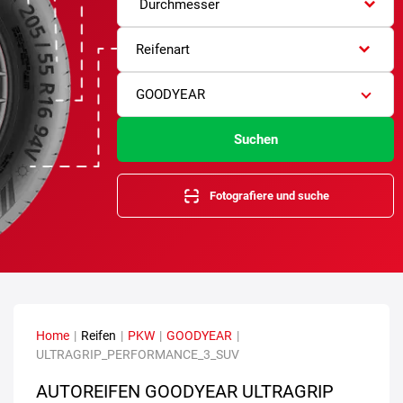
Durchmesser
Reifenart
GOODYEAR
Suchen
Fotografiere und suche
Home
|
Reifen
|
PKW
|
GOODYEAR
|
ULTRAGRIP_PERFORMANCE_3_SUV
AUTOREIFEN GOODYEAR ULTRAGRIP