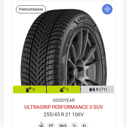
Premiumklasse
C
C
B (71)
GOODYEAR
ULTRAGRIP PERFORMANCE 3 SUV
255/45 R 21 106V
FP
M+S
TL
XL