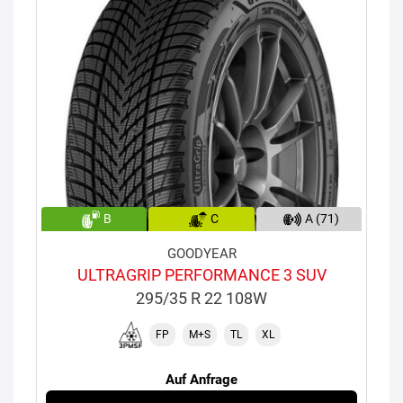
B
C
A (71)
GOODYEAR
ULTRAGRIP PERFORMANCE 3 SUV
295/35 R 22 108W
FP
M+S
TL
XL
Auf Anfrage