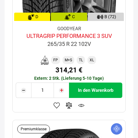
D
C
B (72)
GOODYEAR
ULTRAGRIP PERFORMANCE 3 SUV
265/35 R 22 102V
FP
M+S
TL
XL
314,21 €
Extern: 2 Stk. (Lieferung 5-10 Tage)
In den Warenkorb
Premiumklasse