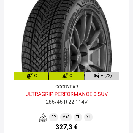
C
C
A (72)
GOODYEAR
ULTRAGRIP PERFORMANCE 3 SUV
285/45 R 22 114V
FP
M+S
TL
XL
327,3 €