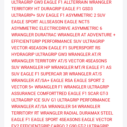
ULTRAGRIP GW3
EAGLE F1 ALLTERRAIN
WRANGLER
TERRITORY HT
DURAGRIP
EAGLE F1 GSD3
ULTRAGRIP+ SUV
EAGLE F1 ASYMMETRIC 2 SUV
EAGLE SPORT ALLSEASON
EAGLE NCT5
ASYMMETRIC
ELECTRICDRIVE ASYMMETRIC 6
WRANGLER DURATRAC
WRANGLER AT ADVENTURE +
EFFICIENTGRIP PERFORMANCE SUV
ULTRAGRIP
VECTOR 4SEASON
EAGLE F1 SUPERSPORT RS
HYDRAGRIP
ULTRAGRIP GW3
WRANGLER AT/R
WRANGLER TERRITORY AT/S
VECTOR 4SEASONS
SUV
WRANGLER HP
WRANGLER MT/R
EAGLE F1 AS
SUV
EAGLE F1 SUPERCAR 3R
WRANGLER AT/S
WRANGLER AT/SA+
EAGLE RSA
EAGLE SPORT 2
VECTOR 5+
WRANGLER F1
WRANGLER ULTRAGRIP
ASSURANCE COMFORTTRED
EAGLE F1 SCAR
GT-3
ULTRAGRIP ICE SUV G1
ULTRAGRIP PERFORMANCE
WRANGLER AT/SA
WRANGLER S4
WRANGLER
TERRITORY RT
WRANGLER RADIAL
DURAMAX STEEL
EAGLE F1
EAGLE SPORT 4SEASONS
EAGLE VECTOR
EV2
EFFICIENTGRIP CARGO 2
G90
GT-2
ULTRAGRIP