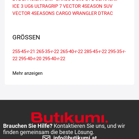
ICE 3
UG6
ULTRAGRIP 7
VECTOR 4SEASON SUV
VECTOR 4SEASONS CARGO
WRANGLER DTRAC
GRÖSSEN
255-45-r-21
265-35-r-22
265-40-r-22
285-45-r-22
295-35-r-
22
295-40-r-20
295-40-r-22
Mehr anzeigen
Brauchen Sie Hilfe?
Kontaktieren Sie uns, und wir
finden gemeinsam die beste Lösung.
info@butikumi.at