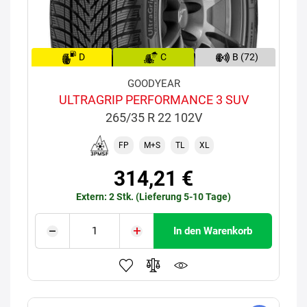
D
C
B (72)
GOODYEAR
ULTRAGRIP PERFORMANCE 3 SUV
265/35 R 22 102V
FP
M+S
TL
XL
314,21 €
Extern: 2 Stk. (Lieferung 5-10 Tage)
In den Warenkorb