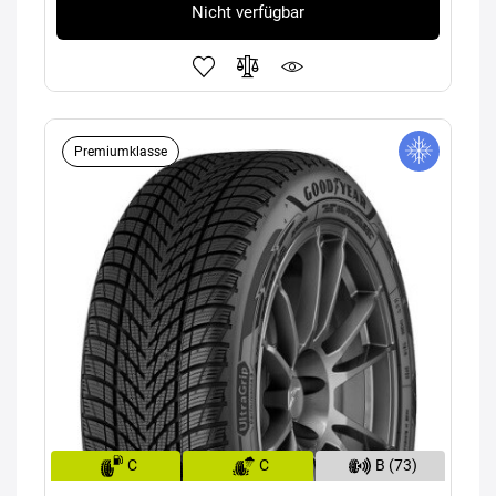
Nicht verfügbar
Premiumklasse
C
C
B (73)